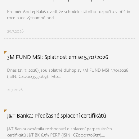
Premiér Andrej Babiš uvedl, že schodek státního rozpočtu v příštím
roce bude významně pod...
29.7.2026
3M FUND MSI: Splatnost emise 5,70/2026
Dnes (21. 7. 2026) jsou splatné dluhopisy 3M FUND MSI 5,70/2026
(ISIN: CZ0003533069). Tyto...
21.7.2026
J&T Banka: Předčasné splacení certifikátů
J&T Banka oznámila rozhodnutí o splacení perpetuitních
certifikátů J&T BK 6,5% PERP (ISIN: CZ0003706517)....