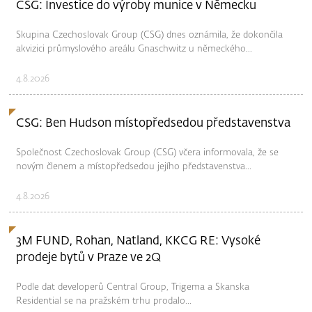
CSG: Investice do výroby munice v Německu
Skupina Czechoslovak Group (CSG) dnes oznámila, že dokončila
akvizici průmyslového areálu Gnaschwitz u německého...
4.8.2026
CSG: Ben Hudson místopředsedou představenstva
Společnost Czechoslovak Group (CSG) včera informovala, že se
novým členem a místopředsedou jejího představenstva...
4.8.2026
3M FUND, Rohan, Natland, KKCG RE: Vysoké
prodeje bytů v Praze ve 2Q
Podle dat developerů Central Group, Trigema a Skanska
Residential se na pražském trhu prodalo...