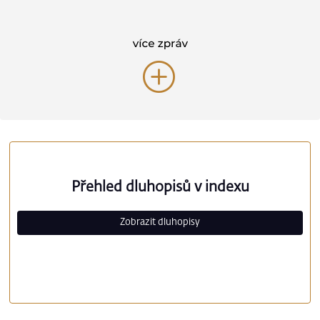
Přehled dluhopisů v indexu
Zobrazit dluhopisy
Název emise
Emitent
Splatnost
Úrok
Sektor
3MFUND MSI
3m Fund Msi
46224
5.700
Financial
5,70/26
AS