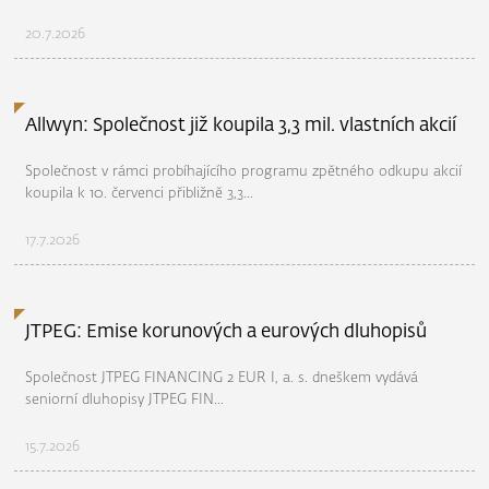
20.7.2026
Allwyn: Společnost již koupila 3,3 mil. vlastních akcií
Společnost v rámci probíhajícího programu zpětného odkupu akcií
koupila k 10. červenci přibližně 3,3...
17.7.2026
JTPEG: Emise korunových a eurových dluhopisů
Společnost JTPEG FINANCING 2 EUR I, a. s. dneškem vydává
seniorní dluhopisy JTPEG FIN...
15.7.2026