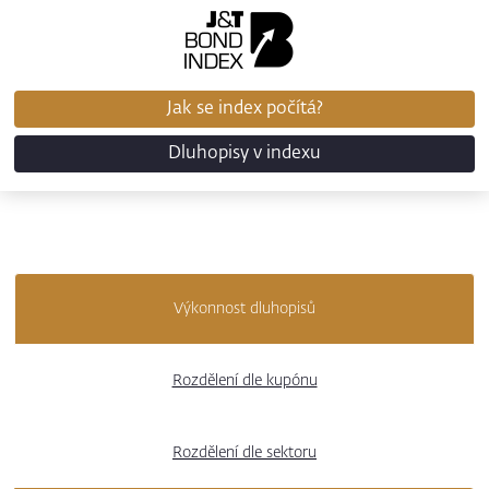
Jak se index počítá?
Dluhopisy v indexu
Výkonnost dluhopisů
Rozdělení dle kupónu
Rozdělení dle sektoru