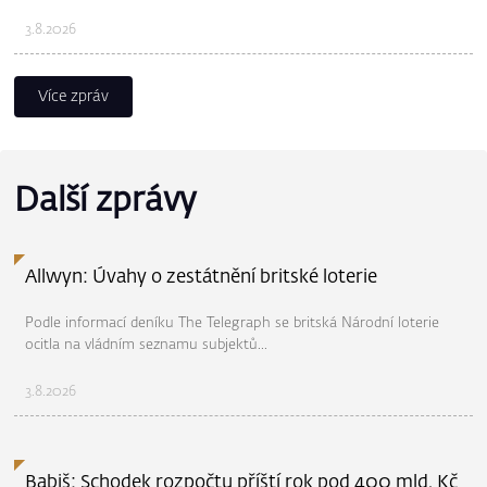
3.8.2026
Více zpráv
Další zprávy
Allwyn: Úvahy o zestátnění britské loterie
Podle informací deníku The Telegraph se britská Národní loterie
ocitla na vládním seznamu subjektů...
3.8.2026
Babiš: Schodek rozpočtu příští rok pod 400 mld. Kč