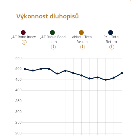
Výkonnost dluhopisů
J&T Bond Index
J&T Banka Bond
Vklad - Total
PX - Total
Index
Return
Return