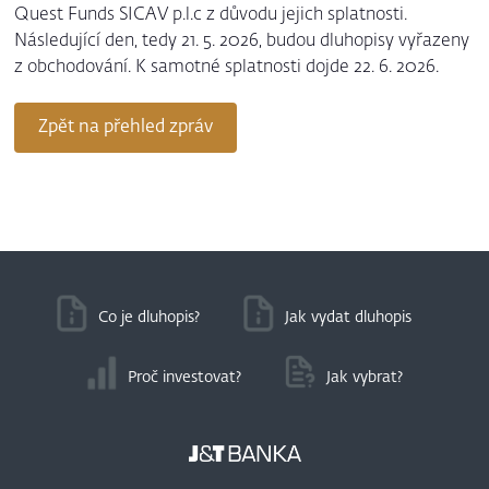
Quest Funds SICAV p.l.c z důvodu jejich splatnosti.
Následující den, tedy 21. 5. 2026, budou dluhopisy vyřazeny
z obchodování. K samotné splatnosti dojde 22. 6. 2026.
Zpět na přehled zpráv
Co je dluhopis?
Jak vydat dluhopis
Proč investovat?
Jak vybrat?