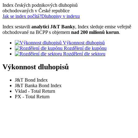
Index českých podnikových dluhopisů
obchodovaných v České republice
Jak se index počítá?
Dluhopisy v indexu
Index sestavili
analytici J&T Banky
, Index sleduje emise veřejně
obchodované na BCPP s objemem
nad 200 milionů korun
.
Výkonnost dluhopisů
Rozdělení dle kupónu
Rozdělení dle sektoru
Výkonnost dluhopisů
J&T Bond Index
J&T Banka Bond Index
Vklad - Total Return
PX - Total Return