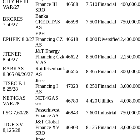
CITY HF III
Finance III
46588
7.510
Financial
400,000,
VAR/27
SRO
Banka
BKCRES
CREDITAS
46598
7.500
Financial
750,000,
7.50/27
AS
EPH
EPHFIN 8.0/27
Financing CZ
46618
8.000
Diversified
2,400,00
AS
J&T Energy
JTENER
Financing Czk
46622
8.500
Financial
2,250,00
8.50/27
V AS
RABKAS
Raiffeisenbank
46656
8.365
Financial
300,000,
8.365 09/26/27
AS
Jtsec
JTSEC F. 1
Financing I
47023
8.250
Financial
3,000,00
8,25/28
AS
NET4GAS
NET4GAS
46780
4.420
Utilities
4,098,00
VAR/28
sro
Passerinvest
PSG 7,60/28
46843
7.600
Industrial
750,000,
Finance AS
J&T Global
JTGF XV.
Finance XV
46903
8.125
Financial
3,000,00
8,125/28
SRO
Jtpeg