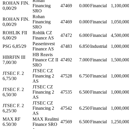
Rohan
ROHAN FIN.
Financing
47469
0.000
Financial
1,100,00
0,00/29
SRO
Rohan
ROHAN FIN.
Financing
47469
0.000
Financial
1,050,00
0,00/29
SRO
ROHLIK FII
Rohlik CZ
47472
6.000
Financial
4,500,00
6,00/29
Finance AS
Passerinvest
PSG 6,85/29
47483
6.850
Industrial
1,000,00
Finance AS
HB Reavis
HBRFIN III
Finance CZ II
47492
7.000
Financial
1,500,00
7,00/30
SRO
JTSEC CZ
JTSEC F. 2
Financing 2
47528
6.750
Financial
1,000,00
6,75/30
AS
JTSEC CZ
JTSEC F. 2
Financing 2
47535
6.500
Financial
1,000,00
6,50/30
AS
JTSEC CZ
JTSEC F. 2
Financing 2
47542
6.250
Financial
1,000,00
6,25/30
AS
MAX RF
MAX Realitni
47569
6.500
Financial
1,250,00
6.50/30
Finance SRO