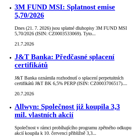
3M FUND MSI: Splatnost emise
5,70/2026
Dnes (21. 7. 2026) jsou splatné dluhopisy 3M FUND MSI
5,70/2026 (ISIN: CZ0003533069). Tyto...
21.7.2026
J&T Banka: Předčasné splacení
certifikátů
J&T Banka oznámila rozhodnutí o splacení perpetuitních
certifikátů J&T BK 6,5% PERP (ISIN: CZ0003706517)....
20.7.2026
Allwyn: Společnost již koupila 3,3
mil. vlastních akcií
Společnost v rámci probíhajícího programu zpětného odkupu
akcií koupila k 10. červenci přibližně 3,3...