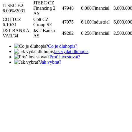
JTSEC CZ
JTSEC F.2
Financing 2
47948
6.000
Financial
3,000,00
6.00%/2031
AS
COLTCZ
Colt CZ
47975
6.100
Industrial
6,000,00
6.10/31
Group SE
J&T BANKA
J&T Banka
49282
6.250
Financial
2,500,00
VAR/34
AS
Co je dluhopis?
Jak vydat dluhopis
Proč investovat?
Jak vybrat?