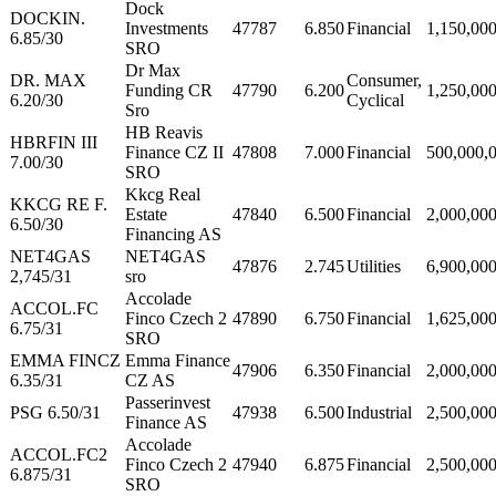
Dock
DOCKIN.
Investments
47787
6.850
Financial
1,150,00
6.85/30
SRO
Dr Max
DR. MAX
Consumer,
Funding CR
47790
6.200
1,250,00
6.20/30
Cyclical
Sro
HB Reavis
HBRFIN III
Finance CZ II
47808
7.000
Financial
500,000,
7.00/30
SRO
Kkcg Real
KKCG RE F.
Estate
47840
6.500
Financial
2,000,00
6.50/30
Financing AS
NET4GAS
NET4GAS
47876
2.745
Utilities
6,900,00
2,745/31
sro
Accolade
ACCOL.FC
Finco Czech 2
47890
6.750
Financial
1,625,00
6.75/31
SRO
EMMA FINCZ
Emma Finance
47906
6.350
Financial
2,000,00
6.35/31
CZ AS
Passerinvest
PSG 6.50/31
47938
6.500
Industrial
2,500,00
Finance AS
Accolade
ACCOL.FC2
Finco Czech 2
47940
6.875
Financial
2,500,00
6.875/31
SRO