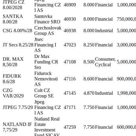
JTPEG CZ
Financing CZ
46909
8.000
Financial
1,000,00
8.00/2028
I AS
SANTKA
Santovka
46930
8.000
Financial
750,000,
8.00/28
Finance SRO
Czechoslovak
CSG 8.00%/28
46938
8.000
Industrial
5,000,00
Group AS
Jtsec
JT Secs 8.25/28
Financing I
47023
8.250
Financial
3,000,00
AS
Dr Max
DR. MAX
Consumer,
Funding CR
47108
8.500
5,000,00
8,50/28
Cyclical
Sro
Fidurock
FIDURK
Nemovitosti
47116
8.600
Financial
900,000,
8.6/28
AS
CZG
Colt CZ
47145
4.870
Industrial
1,998,00
VAR/2029
Group SE
Jtpeg
JTPEG 7.75/29
Financing CZ
47171
7.750
Financial
1,000,00
I AS
Natland Real
NATLAND IF
Estate
47259
7.750
Financial
600,000,
7,75/29
Investment
Fund SICAV