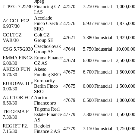
Jtpeg
JTPEG 7.25/30
Financing CZ
47570
7.250
Financial
1,000,00
I AS
Accolade
ACCOL.FC2
Finco Czech 2
47576
6.937
Financial
1,875,00
6,937/30
SRO
COLTCZ
Colt CZ
47621
5.380
Industrial
1,929,00
VAR/30
Group SE
Czechoslovak
CSG 5.75/2030
47644
5.750
Industrial
10,000,0
Group AS
EMMA FINCZ
Emma Finance
47674
6.000
Financial
2,500,00
6.00/30
CZ AS
AKESO FUN.
Akeso
47675
6.700
Financial
1,500,00
6.70/30
Funding SRO
Europacity
EUROPACITY
Berlin Finco
47675
0.000
Financial
1,500,00
0.00/30
SRO
AUCTOR FCZ
Auctor
47679
6.500
Financial
1,000,00
6.50/30
Finance sro
Trigema Real
TRIGEMA F.
Estate Finance
47779
7.300
Financial
1,500,00
7.30/30
AS
REGJET F2.
Regiojet
47779
7.150
Industrial
1,750,00
7.15/30
Finance 2 AS