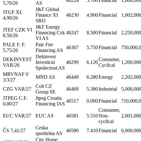
46224
5.700
Financial
1,000,00
5,70/26
AS
J&T Global
JTGF XI.
Finance XI
46230
4.900
Financial
1,002,00
4,90/26
SRO
J&T Energy
JTEF CZK VI
Financing Czk
46247
8.500
Financial
2,250,00
8.50/26
VI AS
PALE F. F.
Pale Fire
46307
5.750
Financial
750,000,
5,75/26
Financing AS
Dekinvest
DEKINVEST
Consumer,
Investicni
46299
6.120
1,200,00
VAR/26
Cyclical
Spolecnost AS
MRVNAF 0
MND AS
46449
6.280
Energy
2,202,00
3/3/27
Colt CZ
CZG VAR/27
46469
5.380
Industrial
5,000,00
Group SE
JTPEG C.F.
Jtpeg Croatia
46517
0.000
Financial
710,000,
0,00/27
Financing IAS
Consumer,
EUC VAR/27
EUC AS
46581
5.510
Non-
2,001,00
cyclical
Ceska
ČS 7,41/27
46580
7.410
Financial
6,000,00
sporitelna AS
City Home