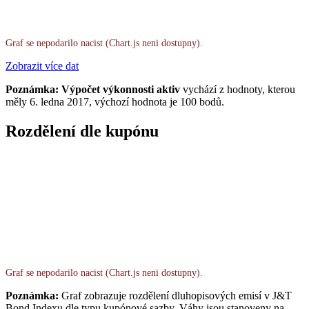
Graf se nepodarilo nacist (Chart.js neni dostupny).
Zobrazit více dat
Poznámka: Výpočet výkonnosti aktiv
vychází z hodnoty, kterou
měly 6. ledna 2017, výchozí hodnota je 100 bodů.
Rozdělení dle kupónu
Graf se nepodarilo nacist (Chart.js neni dostupny).
Poznámka:
Graf zobrazuje rozdělení dluhopisových emisí v J&T
Bond Indexu dle typu kupónové sazby. Váhy jsou stanoveny na