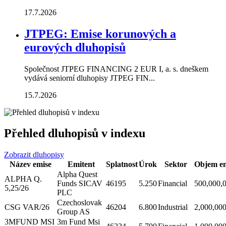
17.7.2026
JTPEG: Emise korunových a
eurových dluhopisů
Společnost JTPEG FINANCING 2 EUR I, a. s. dneškem
vydává seniorní dluhopisy JTPEG FIN...
15.7.2026
Přehled dluhopisů v indexu
Zobrazit dluhopisy
Název emise
Emitent
Splatnost
Úrok
Sektor
Objem em
Alpha Quest
ALPHA Q.
Funds SICAV
46195
5.250
Financial
500,000,
5,25/26
PLC
Czechoslovak
CSG VAR/26
46204
6.800
Industrial
2,000,00
Group AS
3MFUND MSI
3m Fund Msi