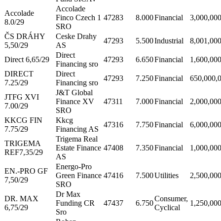
Accolade
Accolade
Finco Czech 1
47283
8.000
Financial
3,000,00
8.0/29
SRO
ČS DRÁHY
Ceske Drahy
47293
5.500
Industrial
8,001,00
5,50/29
AS
Direct
Direct 6,65/29
47293
6.650
Financial
1,600,00
Financing sro
DIRECT
Direct
47293
7.250
Financial
650,000,
7.25/29
Financing sro
J&T Global
JTFG XVI
Finance XV
47311
7.000
Financial
2,000,00
7.00/29
SRO
KKCG FIN
Kkcg
47316
7.750
Financial
6,000,00
7.75/29
Financing AS
Trigema Real
TRIGEMA
Estate Finance
47408
7.350
Financial
1,000,00
REF7,35/29
AS
Energo-Pro
EN.-PRO GF
Green Finance
47416
7.500
Utilities
2,500,00
7,50/29
SRO
Dr Max
DR. MAX
Consumer,
Funding CR
47437
6.750
1,250,00
6,75/29
Cyclical
Sro