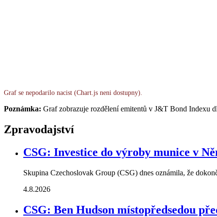
Graf se nepodarilo nacist (Chart.js neni dostupny).
Poznámka:
Graf zobrazuje rozdělení emitentů v J&T Bond Indexu dl
Zpravodajství
CSG: Investice do výroby munice v N
Skupina Czechoslovak Group (CSG) dnes oznámila, že dokonči
4.8.2026
CSG: Ben Hudson místopředsedou pře