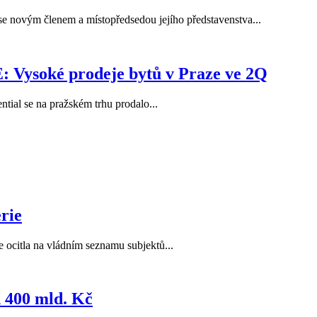
e novým členem a místopředsedou jejího představenstva...
Vysoké prodeje bytů v Praze ve 2Q
tial se na pražském trhu prodalo...
erie
e ocitla na vládním seznamu subjektů...
d 400 mld. Kč