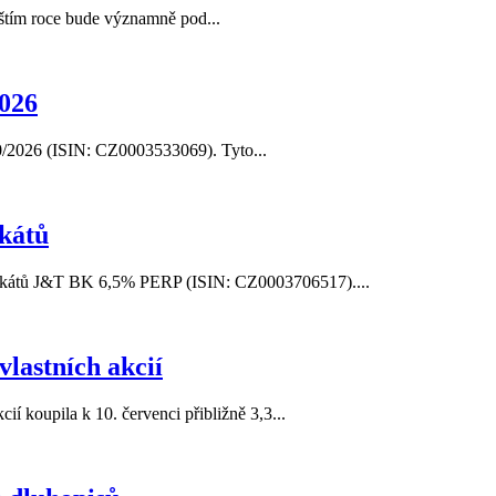
íštím roce bude významně pod...
026
/2026 (ISIN: CZ0003533069). Tyto...
ikátů
tifikátů J&T BK 6,5% PERP (ISIN: CZ0003706517)....
vlastních akcií
í koupila k 10. červenci přibližně 3,3...