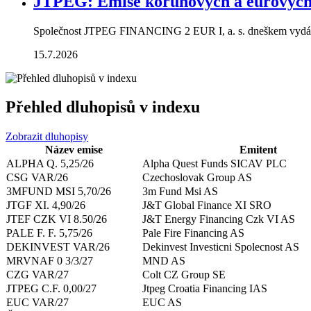
JTPEG: Emise korunových a eurových
Společnost JTPEG FINANCING 2 EUR I, a. s. dneškem vydává
15.7.2026
Přehled dluhopisů v indexu
Zobrazit dluhopisy
Název emise
Emitent
ALPHA Q. 5,25/26
Alpha Quest Funds SICAV PLC
CSG VAR/26
Czechoslovak Group AS
3MFUND MSI 5,70/26
3m Fund Msi AS
JTGF XI. 4,90/26
J&T Global Finance XI SRO
JTEF CZK VI 8.50/26
J&T Energy Financing Czk VI AS
PALE F. F. 5,75/26
Pale Fire Financing AS
DEKINVEST VAR/26
Dekinvest Investicni Spolecnost AS
MRVNAF 0 3/3/27
MND AS
CZG VAR/27
Colt CZ Group SE
JTPEG C.F. 0,00/27
Jtpeg Croatia Financing IAS
EUC VAR/27
EUC AS