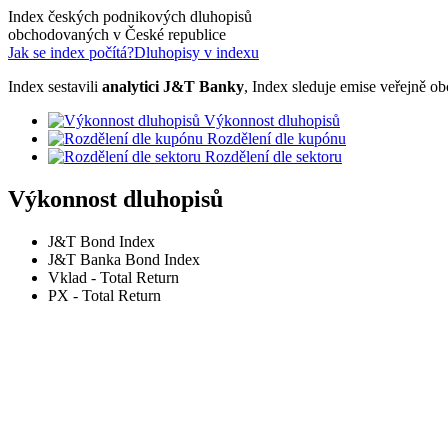
Index českých podnikových dluhopisů
obchodovaných v České republice
Jak se index počítá?
Dluhopisy v indexu
Index sestavili
analytici J&T Banky
, Index sleduje emise veřejně
Výkonnost dluhopisů
Rozdělení dle kupónu
Rozdělení dle sektoru
Výkonnost dluhopisů
J&T Bond Index
J&T Banka Bond Index
Vklad - Total Return
PX - Total Return