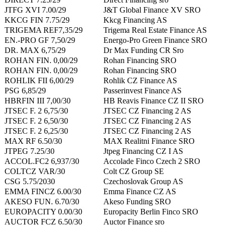
JTFG XVI 7.00/29
J&T Global Finance XV SRO
KKCG FIN 7.75/29
Kkcg Financing AS
TRIGEMA REF7,35/29
Trigema Real Estate Finance AS
EN.-PRO GF 7,50/29
Energo-Pro Green Finance SRO
DR. MAX 6,75/29
Dr Max Funding CR Sro
ROHAN FIN. 0,00/29
Rohan Financing SRO
ROHAN FIN. 0,00/29
Rohan Financing SRO
ROHLIK FII 6,00/29
Rohlik CZ Finance AS
PSG 6,85/29
Passerinvest Finance AS
HBRFIN III 7,00/30
HB Reavis Finance CZ II SRO
JTSEC F. 2 6,75/30
JTSEC CZ Financing 2 AS
JTSEC F. 2 6,50/30
JTSEC CZ Financing 2 AS
JTSEC F. 2 6,25/30
JTSEC CZ Financing 2 AS
MAX RF 6.50/30
MAX Realitni Finance SRO
JTPEG 7.25/30
Jtpeg Financing CZ I AS
ACCOL.FC2 6,937/30
Accolade Finco Czech 2 SRO
COLTCZ VAR/30
Colt CZ Group SE
CSG 5.75/2030
Czechoslovak Group AS
EMMA FINCZ 6.00/30
Emma Finance CZ AS
AKESO FUN. 6.70/30
Akeso Funding SRO
EUROPACITY 0.00/30
Europacity Berlin Finco SRO
AUCTOR FCZ 6.50/30
Auctor Finance sro