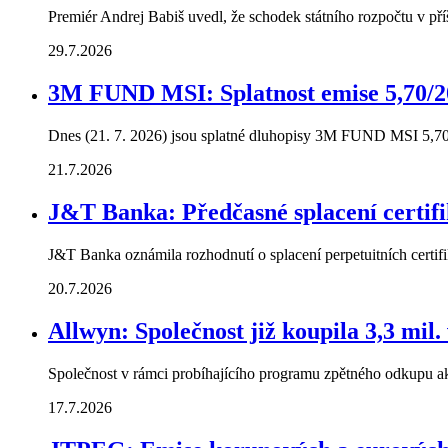
Premiér Andrej Babiš uvedl, že schodek státního rozpočtu v př
29.7.2026
3M FUND MSI: Splatnost emise 5,70/2
Dnes (21. 7. 2026) jsou splatné dluhopisy 3M FUND MSI 5,70
21.7.2026
J&T Banka: Předčasné splacení certif
J&T Banka oznámila rozhodnutí o splacení perpetuitních cer
20.7.2026
Allwyn: Společnost již koupila 3,3 mil. 
Společnost v rámci probíhajícího programu zpětného odkupu akci
17.7.2026