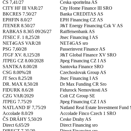
ČS 7,41/27
Ceska sporitelna AS
CITY HF III VAR/27
City Home Finance III SRO
BKCRES 7.50/27
Banka CREDITAS AS
EPHFIN 8.0/27
EPH Financing CZ AS
JTENER 8.50/27
J&T Energy Financing Czk V AS
RABKAS 8.365 09/26/27
Raiffeisenbank AS
JTSEC F. 1 8,25/28
Jtsec Financing I AS
NET4GAS VAR/28
NET4GAS sro
PSG 7,60/28
Passerinvest Finance AS
JTGF XV. 8,125/28
J&T Global Finance XV SRO
JTPEG CZ 8.00/2028
Jtpeg Financing CZ I AS
SANTKA 8.00/28
Santovka Finance SRO
CSG 8.00%/28
Czechoslovak Group AS
JT Secs 8.25/28
Jtsec Financing I AS
DR. MAX 8,50/28
Dr Max Funding CR Sro
FIDURK 8.6/28
Fidurock Nemovitosti AS
CZG VAR/2029
Colt CZ Group SE
JTPEG 7.75/29
Jtpeg Financing CZ I AS
NATLAND IF 7,75/29
Natland Real Estate Investment Fun
Accolade 8.0/29
Accolade Finco Czech 1 SRO
ČS DRÁHY 5,50/29
Ceske Drahy AS
Direct 6,65/29
Direct Financing sro
DIRECT 7.25/29
Direct Financing sro