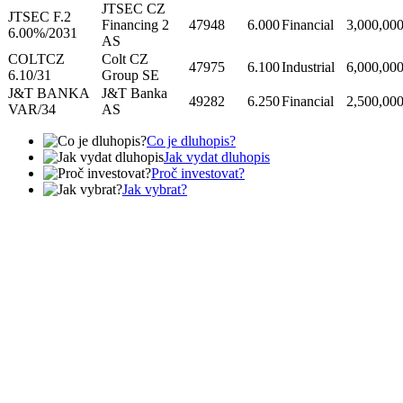
JTSEC CZ
JTSEC F.2
Financing 2
47948
6.000
Financial
3,000,00
6.00%/2031
AS
COLTCZ
Colt CZ
47975
6.100
Industrial
6,000,00
6.10/31
Group SE
J&T BANKA
J&T Banka
49282
6.250
Financial
2,500,00
VAR/34
AS
Co je dluhopis?
Jak vydat dluhopis
Proč investovat?
Jak vybrat?