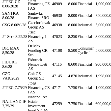
JTPEG CZ
Financing CZ
46909
8.000
Financial
1,000,00
8.00/2028
I AS
SANTKA
Santovka
46930
8.000
Financial
750,000,
8.00/28
Finance SRO
Czechoslovak
CSG 8.00%/28
46938
8.000
Industrial
5,000,00
Group AS
Jtsec
JT Secs 8.25/28
Financing I
47023
8.250
Financial
3,000,00
AS
Dr Max
DR. MAX
Consumer,
Funding CR
47108
8.500
5,000,00
8,50/28
Cyclical
Sro
Fidurock
FIDURK
Nemovitosti
47116
8.600
Financial
900,000,
8.6/28
AS
CZG
Colt CZ
47145
4.870
Industrial
1,998,00
VAR/2029
Group SE
Jtpeg
JTPEG 7.75/29
Financing CZ
47171
7.750
Financial
1,000,00
I AS
Natland Real
NATLAND IF
Estate
47259
7.750
Financial
600,000,
7,75/29
Investment
Fund SICAV