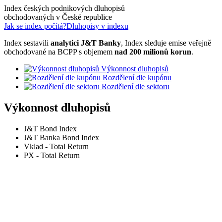
Index českých podnikových dluhopisů
obchodovaných v České republice
Jak se index počítá?
Dluhopisy v indexu
Index sestavili
analytici J&T Banky
, Index sleduje emise veřejně
obchodované na BCPP s objemem
nad 200 milionů korun
.
Výkonnost dluhopisů
Rozdělení dle kupónu
Rozdělení dle sektoru
Výkonnost dluhopisů
J&T Bond Index
J&T Banka Bond Index
Vklad - Total Return
PX - Total Return