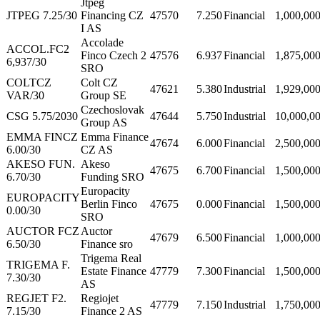
Jtpeg
JTPEG 7.25/30
Financing CZ
47570
7.250
Financial
1,000,00
I AS
Accolade
ACCOL.FC2
Finco Czech 2
47576
6.937
Financial
1,875,00
6,937/30
SRO
COLTCZ
Colt CZ
47621
5.380
Industrial
1,929,00
VAR/30
Group SE
Czechoslovak
CSG 5.75/2030
47644
5.750
Industrial
10,000,0
Group AS
EMMA FINCZ
Emma Finance
47674
6.000
Financial
2,500,00
6.00/30
CZ AS
AKESO FUN.
Akeso
47675
6.700
Financial
1,500,00
6.70/30
Funding SRO
Europacity
EUROPACITY
Berlin Finco
47675
0.000
Financial
1,500,00
0.00/30
SRO
AUCTOR FCZ
Auctor
47679
6.500
Financial
1,000,00
6.50/30
Finance sro
Trigema Real
TRIGEMA F.
Estate Finance
47779
7.300
Financial
1,500,00
7.30/30
AS
REGJET F2.
Regiojet
47779
7.150
Industrial
1,750,00
7.15/30
Finance 2 AS