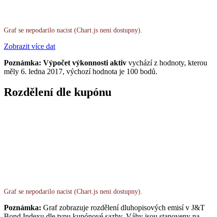
Graf se nepodarilo nacist (Chart.js neni dostupny).
Zobrazit více dat
Poznámka: Výpočet výkonnosti aktiv
vychází z hodnoty, kterou
měly 6. ledna 2017, výchozí hodnota je 100 bodů.
Rozdělení dle kupónu
Graf se nepodarilo nacist (Chart.js neni dostupny).
Poznámka:
Graf zobrazuje rozdělení dluhopisových emisí v J&T
Bond Indexu dle typu kupónové sazby. Váhy jsou stanoveny na