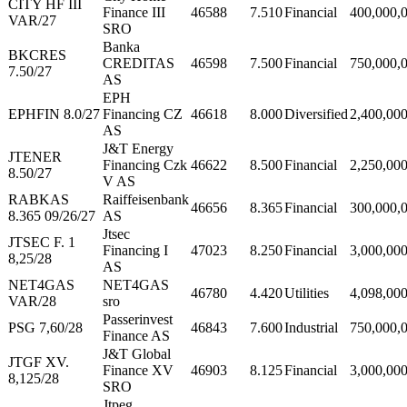
CITY HF III
Finance III
46588
7.510
Financial
400,000,
VAR/27
SRO
Banka
BKCRES
CREDITAS
46598
7.500
Financial
750,000,
7.50/27
AS
EPH
EPHFIN 8.0/27
Financing CZ
46618
8.000
Diversified
2,400,00
AS
J&T Energy
JTENER
Financing Czk
46622
8.500
Financial
2,250,00
8.50/27
V AS
RABKAS
Raiffeisenbank
46656
8.365
Financial
300,000,
8.365 09/26/27
AS
Jtsec
JTSEC F. 1
Financing I
47023
8.250
Financial
3,000,00
8,25/28
AS
NET4GAS
NET4GAS
46780
4.420
Utilities
4,098,00
VAR/28
sro
Passerinvest
PSG 7,60/28
46843
7.600
Industrial
750,000,
Finance AS
J&T Global
JTGF XV.
Finance XV
46903
8.125
Financial
3,000,00
8,125/28
SRO
Jtpeg