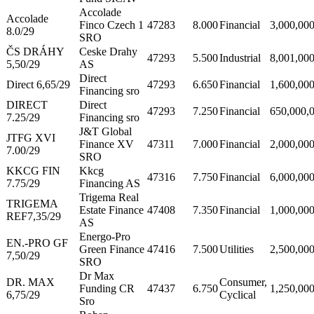
Accolade
Accolade
Finco Czech 1
47283
8.000
Financial
3,000,00
8.0/29
SRO
ČS DRÁHY
Ceske Drahy
47293
5.500
Industrial
8,001,00
5,50/29
AS
Direct
Direct 6,65/29
47293
6.650
Financial
1,600,00
Financing sro
DIRECT
Direct
47293
7.250
Financial
650,000,
7.25/29
Financing sro
J&T Global
JTFG XVI
Finance XV
47311
7.000
Financial
2,000,00
7.00/29
SRO
KKCG FIN
Kkcg
47316
7.750
Financial
6,000,00
7.75/29
Financing AS
Trigema Real
TRIGEMA
Estate Finance
47408
7.350
Financial
1,000,00
REF7,35/29
AS
Energo-Pro
EN.-PRO GF
Green Finance
47416
7.500
Utilities
2,500,00
7,50/29
SRO
Dr Max
DR. MAX
Consumer,
Funding CR
47437
6.750
1,250,00
6,75/29
Cyclical
Sro