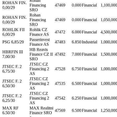
Rohan
ROHAN FIN.
Financing
47469
0.000
Financial
1,100,00
0,00/29
SRO
Rohan
ROHAN FIN.
Financing
47469
0.000
Financial
1,050,00
0,00/29
SRO
ROHLIK FII
Rohlik CZ
47472
6.000
Financial
4,500,00
6,00/29
Finance AS
Passerinvest
PSG 6,85/29
47483
6.850
Industrial
1,000,00
Finance AS
HB Reavis
HBRFIN III
Finance CZ II
47492
7.000
Financial
1,500,00
7,00/30
SRO
JTSEC CZ
JTSEC F. 2
Financing 2
47528
6.750
Financial
1,000,00
6,75/30
AS
JTSEC CZ
JTSEC F. 2
Financing 2
47535
6.500
Financial
1,000,00
6,50/30
AS
JTSEC CZ
JTSEC F. 2
Financing 2
47542
6.250
Financial
1,000,00
6,25/30
AS
MAX RF
MAX Realitni
47569
6.500
Financial
1,250,00
6.50/30
Finance SRO