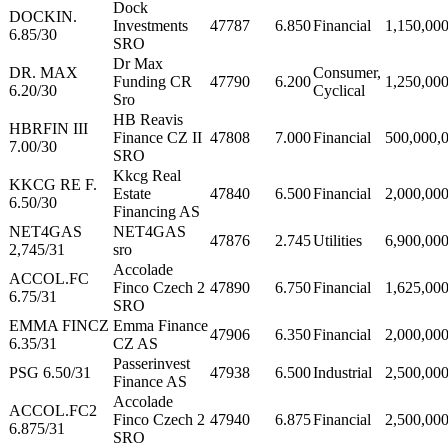
Dock
DOCKIN.
Investments
47787
6.850
Financial
1,150,00
6.85/30
SRO
Dr Max
DR. MAX
Consumer,
Funding CR
47790
6.200
1,250,00
6.20/30
Cyclical
Sro
HB Reavis
HBRFIN III
Finance CZ II
47808
7.000
Financial
500,000,
7.00/30
SRO
Kkcg Real
KKCG RE F.
Estate
47840
6.500
Financial
2,000,00
6.50/30
Financing AS
NET4GAS
NET4GAS
47876
2.745
Utilities
6,900,00
2,745/31
sro
Accolade
ACCOL.FC
Finco Czech 2
47890
6.750
Financial
1,625,00
6.75/31
SRO
EMMA FINCZ
Emma Finance
47906
6.350
Financial
2,000,00
6.35/31
CZ AS
Passerinvest
PSG 6.50/31
47938
6.500
Industrial
2,500,00
Finance AS
Accolade
ACCOL.FC2
Finco Czech 2
47940
6.875
Financial
2,500,00
6.875/31
SRO