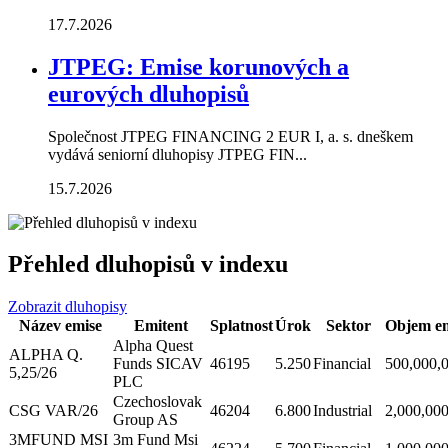
17.7.2026
JTPEG: Emise korunových a
eurových dluhopisů
Společnost JTPEG FINANCING 2 EUR I, a. s. dneškem
vydává seniorní dluhopisy JTPEG FIN...
15.7.2026
Přehled dluhopisů v indexu
Zobrazit dluhopisy
Název emise
Emitent
Splatnost
Úrok
Sektor
Objem em
Alpha Quest
ALPHA Q.
Funds SICAV
46195
5.250
Financial
500,000,
5,25/26
PLC
Czechoslovak
CSG VAR/26
46204
6.800
Industrial
2,000,00
Group AS
3MFUND MSI
3m Fund Msi