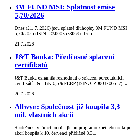
3M FUND MSI: Splatnost emise
5,70/2026
Dnes (21. 7. 2026) jsou splatné dluhopisy 3M FUND MSI
5,70/2026 (ISIN: CZ0003533069). Tyto...
21.7.2026
J&T Banka: Předčasné splacení
certifikátů
J&T Banka oznámila rozhodnutí o splacení perpetuitních
certifikátů J&T BK 6,5% PERP (ISIN: CZ0003706517)....
20.7.2026
Allwyn: Společnost již koupila 3,3
mil. vlastních akcií
Společnost v rámci probíhajícího programu zpětného odkupu
akcií koupila k 10. červenci přibližně 3,3...