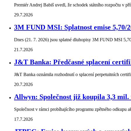
Premiér Andrej Babiš uvedl, že schodek státního rozpočtu v př
29.7.2026
3M FUND MSI: Splatnost emise 5,70/2
Dnes (21. 7. 2026) jsou splatné dluhopisy 3M FUND MSI 5,70
21.7.2026
J&T Banka: Předčasné splacení certif
J&T Banka oznámila rozhodnutí o splacení perpetuitních cer
20.7.2026
Allwyn: Společnost již koupila 3,3 mil. 
Společnost v rámci probíhajícího programu zpětného odkupu akci
17.7.2026