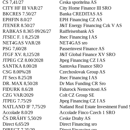
ČS 7,41/27
Ceska sporitelna AS
CITY HF III VAR/27
City Home Finance III SRO
BKCRES 7.50/27
Banka CREDITAS AS
EPHFIN 8.0/27
EPH Financing CZ AS
JTENER 8.50/27
J&T Energy Financing Czk V AS
RABKAS 8.365 09/26/27
Raiffeisenbank AS
JTSEC F. 1 8,25/28
Jtsec Financing I AS
NET4GAS VAR/28
NET4GAS sro
PSG 7,60/28
Passerinvest Finance AS
JTGF XV. 8,125/28
J&T Global Finance XV SRO
JTPEG CZ 8.00/2028
Jtpeg Financing CZ I AS
SANTKA 8.00/28
Santovka Finance SRO
CSG 8.00%/28
Czechoslovak Group AS
JT Secs 8.25/28
Jtsec Financing I AS
DR. MAX 8,50/28
Dr Max Funding CR Sro
FIDURK 8.6/28
Fidurock Nemovitosti AS
CZG VAR/2029
Colt CZ Group SE
JTPEG 7.75/29
Jtpeg Financing CZ I AS
NATLAND IF 7,75/29
Natland Real Estate Investment Fun
Accolade 8.0/29
Accolade Finco Czech 1 SRO
ČS DRÁHY 5,50/29
Ceske Drahy AS
Direct 6,65/29
Direct Financing sro
DIRECT 7.25/29
Direct Financing sro