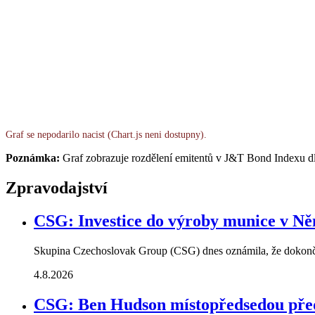
Graf se nepodarilo nacist (Chart.js neni dostupny).
Poznámka:
Graf zobrazuje rozdělení emitentů v J&T Bond Indexu dl
Zpravodajství
CSG: Investice do výroby munice v N
Skupina Czechoslovak Group (CSG) dnes oznámila, že dokonči
4.8.2026
CSG: Ben Hudson místopředsedou pře