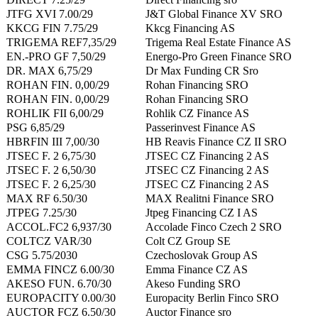
JTFG XVI 7.00/29
J&T Global Finance XV SRO
KKCG FIN 7.75/29
Kkcg Financing AS
TRIGEMA REF7,35/29
Trigema Real Estate Finance AS
EN.-PRO GF 7,50/29
Energo-Pro Green Finance SRO
DR. MAX 6,75/29
Dr Max Funding CR Sro
ROHAN FIN. 0,00/29
Rohan Financing SRO
ROHAN FIN. 0,00/29
Rohan Financing SRO
ROHLIK FII 6,00/29
Rohlik CZ Finance AS
PSG 6,85/29
Passerinvest Finance AS
HBRFIN III 7,00/30
HB Reavis Finance CZ II SRO
JTSEC F. 2 6,75/30
JTSEC CZ Financing 2 AS
JTSEC F. 2 6,50/30
JTSEC CZ Financing 2 AS
JTSEC F. 2 6,25/30
JTSEC CZ Financing 2 AS
MAX RF 6.50/30
MAX Realitni Finance SRO
JTPEG 7.25/30
Jtpeg Financing CZ I AS
ACCOL.FC2 6,937/30
Accolade Finco Czech 2 SRO
COLTCZ VAR/30
Colt CZ Group SE
CSG 5.75/2030
Czechoslovak Group AS
EMMA FINCZ 6.00/30
Emma Finance CZ AS
AKESO FUN. 6.70/30
Akeso Funding SRO
EUROPACITY 0.00/30
Europacity Berlin Finco SRO
AUCTOR FCZ 6.50/30
Auctor Finance sro