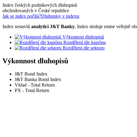
Index českých podnikových dluhopisů
obchodovaných v České republice
Jak se index počítá?
Dluhopisy v indexu
Index sestavili
analytici J&T Banky
, Index sleduje emise veřejně
Výkonnost dluhopisů
Rozdělení dle kupónu
Rozdělení dle sektoru
Výkonnost dluhopisů
J&T Bond Index
J&T Banka Bond Index
Vklad - Total Return
PX - Total Return