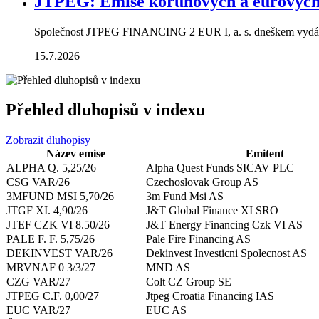
JTPEG: Emise korunových a eurových
Společnost JTPEG FINANCING 2 EUR I, a. s. dneškem vydává
15.7.2026
Přehled dluhopisů v indexu
Zobrazit dluhopisy
Název emise
Emitent
ALPHA Q. 5,25/26
Alpha Quest Funds SICAV PLC
CSG VAR/26
Czechoslovak Group AS
3MFUND MSI 5,70/26
3m Fund Msi AS
JTGF XI. 4,90/26
J&T Global Finance XI SRO
JTEF CZK VI 8.50/26
J&T Energy Financing Czk VI AS
PALE F. F. 5,75/26
Pale Fire Financing AS
DEKINVEST VAR/26
Dekinvest Investicni Spolecnost AS
MRVNAF 0 3/3/27
MND AS
CZG VAR/27
Colt CZ Group SE
JTPEG C.F. 0,00/27
Jtpeg Croatia Financing IAS
EUC VAR/27
EUC AS