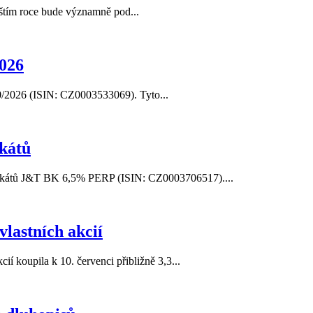
íštím roce bude významně pod...
026
/2026 (ISIN: CZ0003533069). Tyto...
ikátů
tifikátů J&T BK 6,5% PERP (ISIN: CZ0003706517)....
vlastních akcií
í koupila k 10. červenci přibližně 3,3...