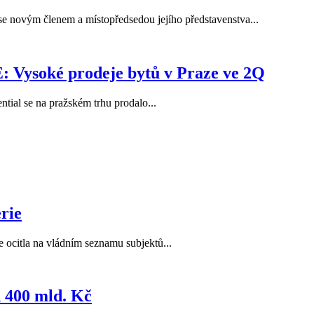
e novým členem a místopředsedou jejího představenstva...
Vysoké prodeje bytů v Praze ve 2Q
tial se na pražském trhu prodalo...
erie
e ocitla na vládním seznamu subjektů...
d 400 mld. Kč