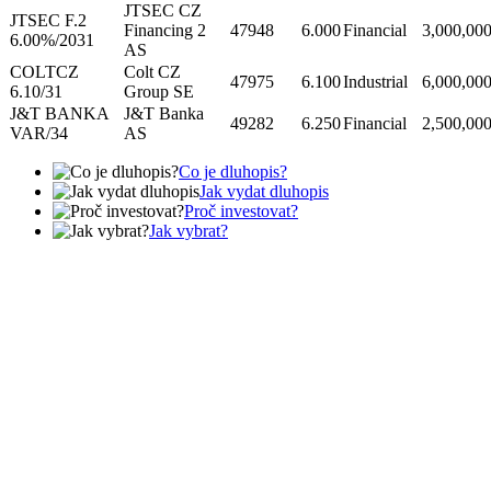
JTSEC CZ
JTSEC F.2
Financing 2
47948
6.000
Financial
3,000,00
6.00%/2031
AS
COLTCZ
Colt CZ
47975
6.100
Industrial
6,000,00
6.10/31
Group SE
J&T BANKA
J&T Banka
49282
6.250
Financial
2,500,00
VAR/34
AS
Co je dluhopis?
Jak vydat dluhopis
Proč investovat?
Jak vybrat?