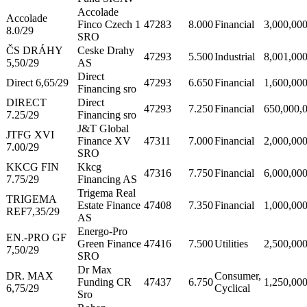
Accolade
Accolade
Finco Czech 1
47283
8.000
Financial
3,000,00
8.0/29
SRO
ČS DRÁHY
Ceske Drahy
47293
5.500
Industrial
8,001,00
5,50/29
AS
Direct
Direct 6,65/29
47293
6.650
Financial
1,600,00
Financing sro
DIRECT
Direct
47293
7.250
Financial
650,000,
7.25/29
Financing sro
J&T Global
JTFG XVI
Finance XV
47311
7.000
Financial
2,000,00
7.00/29
SRO
KKCG FIN
Kkcg
47316
7.750
Financial
6,000,00
7.75/29
Financing AS
Trigema Real
TRIGEMA
Estate Finance
47408
7.350
Financial
1,000,00
REF7,35/29
AS
Energo-Pro
EN.-PRO GF
Green Finance
47416
7.500
Utilities
2,500,00
7,50/29
SRO
Dr Max
DR. MAX
Consumer,
Funding CR
47437
6.750
1,250,00
6,75/29
Cyclical
Sro