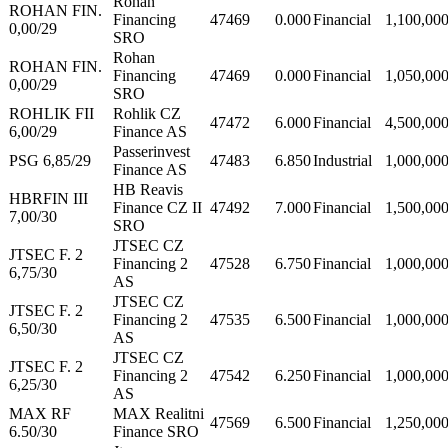
Rohan
ROHAN FIN.
Financing
47469
0.000
Financial
1,100,00
0,00/29
SRO
Rohan
ROHAN FIN.
Financing
47469
0.000
Financial
1,050,00
0,00/29
SRO
ROHLIK FII
Rohlik CZ
47472
6.000
Financial
4,500,00
6,00/29
Finance AS
Passerinvest
PSG 6,85/29
47483
6.850
Industrial
1,000,00
Finance AS
HB Reavis
HBRFIN III
Finance CZ II
47492
7.000
Financial
1,500,00
7,00/30
SRO
JTSEC CZ
JTSEC F. 2
Financing 2
47528
6.750
Financial
1,000,00
6,75/30
AS
JTSEC CZ
JTSEC F. 2
Financing 2
47535
6.500
Financial
1,000,00
6,50/30
AS
JTSEC CZ
JTSEC F. 2
Financing 2
47542
6.250
Financial
1,000,00
6,25/30
AS
MAX RF
MAX Realitni
47569
6.500
Financial
1,250,00
6.50/30
Finance SRO