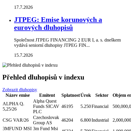
17.7.2026
JTPEG: Emise korunových a
eurových dluhopisů
Společnost JTPEG FINANCING 2 EUR I, a. s. dneškem
vydává seniorní dluhopisy JTPEG FIN...
15.7.2026
Přehled dluhopisů v indexu
Zobrazit dluhopisy
Název emise
Emitent
Splatnost
Úrok
Sektor
Objem em
Alpha Quest
ALPHA Q.
Funds SICAV
46195
5.250
Financial
500,000,
5,25/26
PLC
Czechoslovak
CSG VAR/26
46204
6.800
Industrial
2,000,00
Group AS
3MFUND MSI
3m Fund Msi