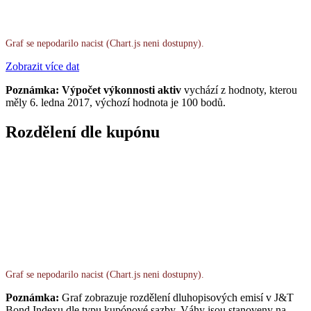
Graf se nepodarilo nacist (Chart.js neni dostupny).
Zobrazit více dat
Poznámka: Výpočet výkonnosti aktiv
vychází z hodnoty, kterou
měly 6. ledna 2017, výchozí hodnota je 100 bodů.
Rozdělení dle kupónu
Graf se nepodarilo nacist (Chart.js neni dostupny).
Poznámka:
Graf zobrazuje rozdělení dluhopisových emisí v J&T
Bond Indexu dle typu kupónové sazby. Váhy jsou stanoveny na