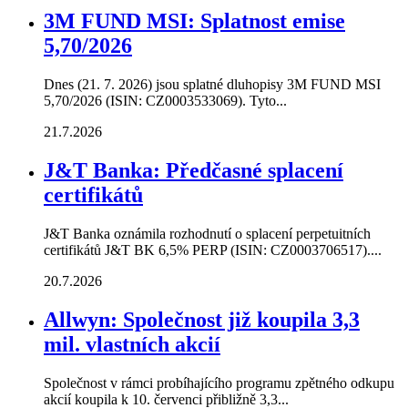
3M FUND MSI: Splatnost emise
5,70/2026
Dnes (21. 7. 2026) jsou splatné dluhopisy 3M FUND MSI
5,70/2026 (ISIN: CZ0003533069). Tyto...
21.7.2026
J&T Banka: Předčasné splacení
certifikátů
J&T Banka oznámila rozhodnutí o splacení perpetuitních
certifikátů J&T BK 6,5% PERP (ISIN: CZ0003706517)....
20.7.2026
Allwyn: Společnost již koupila 3,3
mil. vlastních akcií
Společnost v rámci probíhajícího programu zpětného odkupu
akcií koupila k 10. červenci přibližně 3,3...