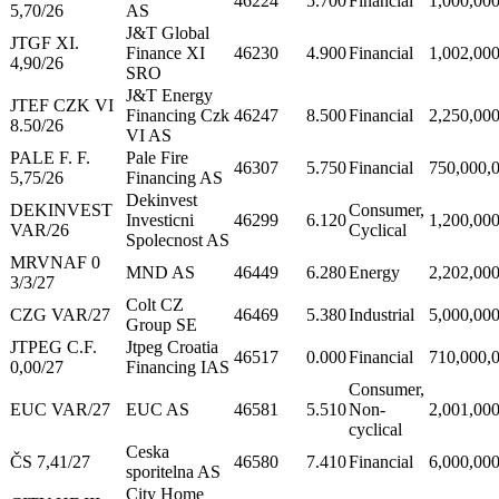
46224
5.700
Financial
1,000,00
5,70/26
AS
J&T Global
JTGF XI.
Finance XI
46230
4.900
Financial
1,002,00
4,90/26
SRO
J&T Energy
JTEF CZK VI
Financing Czk
46247
8.500
Financial
2,250,00
8.50/26
VI AS
PALE F. F.
Pale Fire
46307
5.750
Financial
750,000,
5,75/26
Financing AS
Dekinvest
DEKINVEST
Consumer,
Investicni
46299
6.120
1,200,00
VAR/26
Cyclical
Spolecnost AS
MRVNAF 0
MND AS
46449
6.280
Energy
2,202,00
3/3/27
Colt CZ
CZG VAR/27
46469
5.380
Industrial
5,000,00
Group SE
JTPEG C.F.
Jtpeg Croatia
46517
0.000
Financial
710,000,
0,00/27
Financing IAS
Consumer,
EUC VAR/27
EUC AS
46581
5.510
Non-
2,001,00
cyclical
Ceska
ČS 7,41/27
46580
7.410
Financial
6,000,00
sporitelna AS
City Home