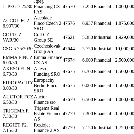
Jtpeg
JTPEG 7.25/30
Financing CZ
47570
7.250
Financial
1,000,00
I AS
Accolade
ACCOL.FC2
Finco Czech 2
47576
6.937
Financial
1,875,00
6,937/30
SRO
COLTCZ
Colt CZ
47621
5.380
Industrial
1,929,00
VAR/30
Group SE
Czechoslovak
CSG 5.75/2030
47644
5.750
Industrial
10,000,0
Group AS
EMMA FINCZ
Emma Finance
47674
6.000
Financial
2,500,00
6.00/30
CZ AS
AKESO FUN.
Akeso
47675
6.700
Financial
1,500,00
6.70/30
Funding SRO
Europacity
EUROPACITY
Berlin Finco
47675
0.000
Financial
1,500,00
0.00/30
SRO
AUCTOR FCZ
Auctor
47679
6.500
Financial
1,000,00
6.50/30
Finance sro
Trigema Real
TRIGEMA F.
Estate Finance
47779
7.300
Financial
1,500,00
7.30/30
AS
REGJET F2.
Regiojet
47779
7.150
Industrial
1,750,00
7.15/30
Finance 2 AS