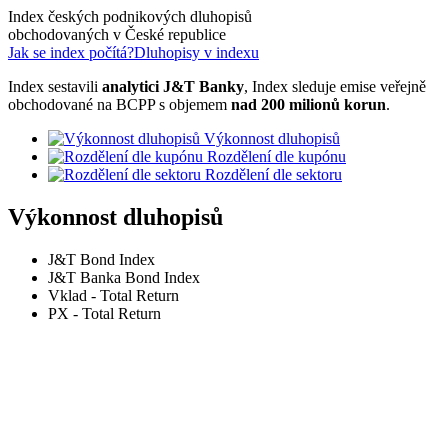
Index českých podnikových dluhopisů
obchodovaných v České republice
Jak se index počítá?
Dluhopisy v indexu
Index sestavili
analytici J&T Banky
, Index sleduje emise veřejně
obchodované na BCPP s objemem
nad 200 milionů korun
.
Výkonnost dluhopisů
Rozdělení dle kupónu
Rozdělení dle sektoru
Výkonnost dluhopisů
J&T Bond Index
J&T Banka Bond Index
Vklad - Total Return
PX - Total Return