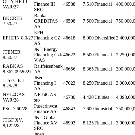
CITY HF III
Finance III
46588
7.510
Financial
400,000,
VAR/27
SRO
Banka
BKCRES
CREDITAS
46598
7.500
Financial
750,000,
7.50/27
AS
EPH
EPHFIN 8.0/27
Financing CZ
46618
8.000
Diversified
2,400,00
AS
J&T Energy
JTENER
Financing Czk
46622
8.500
Financial
2,250,00
8.50/27
V AS
RABKAS
Raiffeisenbank
46656
8.365
Financial
300,000,
8.365 09/26/27
AS
Jtsec
JTSEC F. 1
Financing I
47023
8.250
Financial
3,000,00
8,25/28
AS
NET4GAS
NET4GAS
46780
4.420
Utilities
4,098,00
VAR/28
sro
Passerinvest
PSG 7,60/28
46843
7.600
Industrial
750,000,
Finance AS
J&T Global
JTGF XV.
Finance XV
46903
8.125
Financial
3,000,00
8,125/28
SRO
Jtpeg