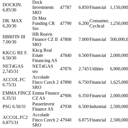
Dock
DOCKIN.
Investments
47787
6.850
Financial
1,150,00
6.85/30
SRO
Dr Max
DR. MAX
Consumer,
Funding CR
47790
6.200
1,250,00
6.20/30
Cyclical
Sro
HB Reavis
HBRFIN III
Finance CZ II
47808
7.000
Financial
500,000,
7.00/30
SRO
Kkcg Real
KKCG RE F.
Estate
47840
6.500
Financial
2,000,00
6.50/30
Financing AS
NET4GAS
NET4GAS
47876
2.745
Utilities
6,900,00
2,745/31
sro
Accolade
ACCOL.FC
Finco Czech 2
47890
6.750
Financial
1,625,00
6.75/31
SRO
EMMA FINCZ
Emma Finance
47906
6.350
Financial
2,000,00
6.35/31
CZ AS
Passerinvest
PSG 6.50/31
47938
6.500
Industrial
2,500,00
Finance AS
Accolade
ACCOL.FC2
Finco Czech 2
47940
6.875
Financial
2,500,00
6.875/31
SRO