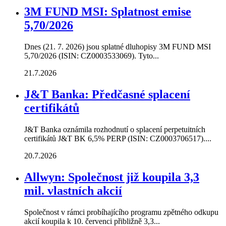
3M FUND MSI: Splatnost emise
5,70/2026
Dnes (21. 7. 2026) jsou splatné dluhopisy 3M FUND MSI
5,70/2026 (ISIN: CZ0003533069). Tyto...
21.7.2026
J&T Banka: Předčasné splacení
certifikátů
J&T Banka oznámila rozhodnutí o splacení perpetuitních
certifikátů J&T BK 6,5% PERP (ISIN: CZ0003706517)....
20.7.2026
Allwyn: Společnost již koupila 3,3
mil. vlastních akcií
Společnost v rámci probíhajícího programu zpětného odkupu
akcií koupila k 10. červenci přibližně 3,3...