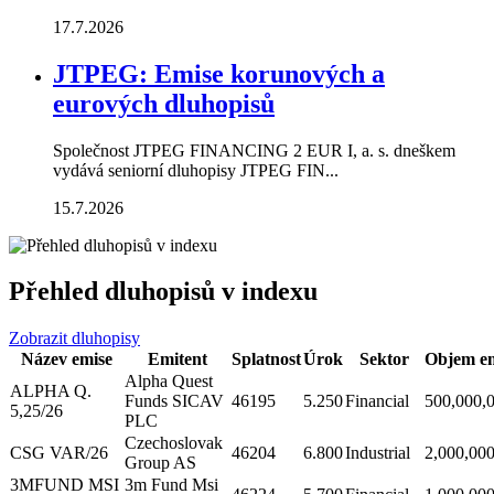
17.7.2026
JTPEG: Emise korunových a
eurových dluhopisů
Společnost JTPEG FINANCING 2 EUR I, a. s. dneškem
vydává seniorní dluhopisy JTPEG FIN...
15.7.2026
Přehled dluhopisů v indexu
Zobrazit dluhopisy
Název emise
Emitent
Splatnost
Úrok
Sektor
Objem em
Alpha Quest
ALPHA Q.
Funds SICAV
46195
5.250
Financial
500,000,
5,25/26
PLC
Czechoslovak
CSG VAR/26
46204
6.800
Industrial
2,000,00
Group AS
3MFUND MSI
3m Fund Msi