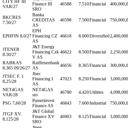
CITY HF III
Finance III
46588
7.510
Financial
400,000,
VAR/27
SRO
Banka
BKCRES
CREDITAS
46598
7.500
Financial
750,000,
7.50/27
AS
EPH
EPHFIN 8.0/27
Financing CZ
46618
8.000
Diversified
2,400,00
AS
J&T Energy
JTENER
Financing Czk
46622
8.500
Financial
2,250,00
8.50/27
V AS
RABKAS
Raiffeisenbank
46656
8.365
Financial
300,000,
8.365 09/26/27
AS
Jtsec
JTSEC F. 1
Financing I
47023
8.250
Financial
3,000,00
8,25/28
AS
NET4GAS
NET4GAS
46780
4.420
Utilities
4,098,00
VAR/28
sro
Passerinvest
PSG 7,60/28
46843
7.600
Industrial
750,000,
Finance AS
J&T Global
JTGF XV.
Finance XV
46903
8.125
Financial
3,000,00
8,125/28
SRO
Jtpeg