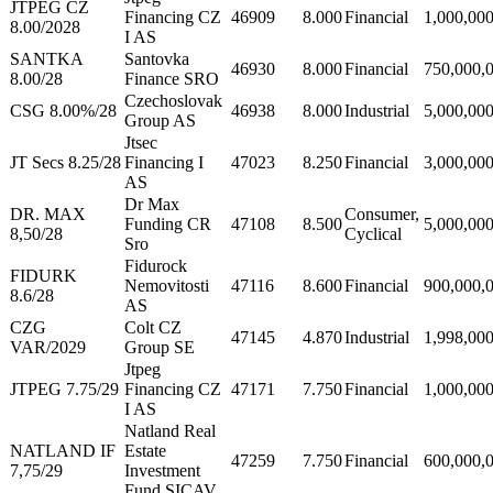
JTPEG CZ
Financing CZ
46909
8.000
Financial
1,000,00
8.00/2028
I AS
SANTKA
Santovka
46930
8.000
Financial
750,000,
8.00/28
Finance SRO
Czechoslovak
CSG 8.00%/28
46938
8.000
Industrial
5,000,00
Group AS
Jtsec
JT Secs 8.25/28
Financing I
47023
8.250
Financial
3,000,00
AS
Dr Max
DR. MAX
Consumer,
Funding CR
47108
8.500
5,000,00
8,50/28
Cyclical
Sro
Fidurock
FIDURK
Nemovitosti
47116
8.600
Financial
900,000,
8.6/28
AS
CZG
Colt CZ
47145
4.870
Industrial
1,998,00
VAR/2029
Group SE
Jtpeg
JTPEG 7.75/29
Financing CZ
47171
7.750
Financial
1,000,00
I AS
Natland Real
NATLAND IF
Estate
47259
7.750
Financial
600,000,
7,75/29
Investment
Fund SICAV