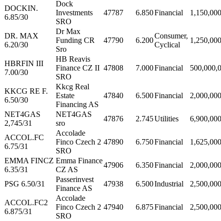
Dock
DOCKIN.
Investments
47787
6.850
Financial
1,150,00
6.85/30
SRO
Dr Max
DR. MAX
Consumer,
Funding CR
47790
6.200
1,250,00
6.20/30
Cyclical
Sro
HB Reavis
HBRFIN III
Finance CZ II
47808
7.000
Financial
500,000,
7.00/30
SRO
Kkcg Real
KKCG RE F.
Estate
47840
6.500
Financial
2,000,00
6.50/30
Financing AS
NET4GAS
NET4GAS
47876
2.745
Utilities
6,900,00
2,745/31
sro
Accolade
ACCOL.FC
Finco Czech 2
47890
6.750
Financial
1,625,00
6.75/31
SRO
EMMA FINCZ
Emma Finance
47906
6.350
Financial
2,000,00
6.35/31
CZ AS
Passerinvest
PSG 6.50/31
47938
6.500
Industrial
2,500,00
Finance AS
Accolade
ACCOL.FC2
Finco Czech 2
47940
6.875
Financial
2,500,00
6.875/31
SRO