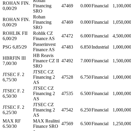
Rohan
ROHAN FIN.
Financing
47469
0.000
Financial
1,100,00
0,00/29
SRO
Rohan
ROHAN FIN.
Financing
47469
0.000
Financial
1,050,00
0,00/29
SRO
ROHLIK FII
Rohlik CZ
47472
6.000
Financial
4,500,00
6,00/29
Finance AS
Passerinvest
PSG 6,85/29
47483
6.850
Industrial
1,000,00
Finance AS
HB Reavis
HBRFIN III
Finance CZ II
47492
7.000
Financial
1,500,00
7,00/30
SRO
JTSEC CZ
JTSEC F. 2
Financing 2
47528
6.750
Financial
1,000,00
6,75/30
AS
JTSEC CZ
JTSEC F. 2
Financing 2
47535
6.500
Financial
1,000,00
6,50/30
AS
JTSEC CZ
JTSEC F. 2
Financing 2
47542
6.250
Financial
1,000,00
6,25/30
AS
MAX RF
MAX Realitni
47569
6.500
Financial
1,250,00
6.50/30
Finance SRO