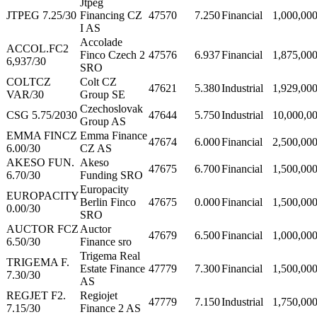
Jtpeg
JTPEG 7.25/30
Financing CZ
47570
7.250
Financial
1,000,00
I AS
Accolade
ACCOL.FC2
Finco Czech 2
47576
6.937
Financial
1,875,00
6,937/30
SRO
COLTCZ
Colt CZ
47621
5.380
Industrial
1,929,00
VAR/30
Group SE
Czechoslovak
CSG 5.75/2030
47644
5.750
Industrial
10,000,0
Group AS
EMMA FINCZ
Emma Finance
47674
6.000
Financial
2,500,00
6.00/30
CZ AS
AKESO FUN.
Akeso
47675
6.700
Financial
1,500,00
6.70/30
Funding SRO
Europacity
EUROPACITY
Berlin Finco
47675
0.000
Financial
1,500,00
0.00/30
SRO
AUCTOR FCZ
Auctor
47679
6.500
Financial
1,000,00
6.50/30
Finance sro
Trigema Real
TRIGEMA F.
Estate Finance
47779
7.300
Financial
1,500,00
7.30/30
AS
REGJET F2.
Regiojet
47779
7.150
Industrial
1,750,00
7.15/30
Finance 2 AS