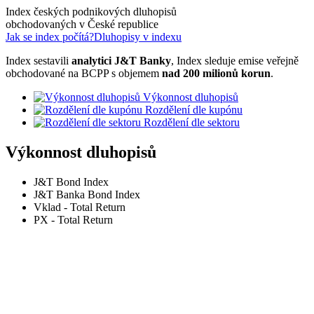
Index českých podnikových dluhopisů
obchodovaných v České republice
Jak se index počítá?
Dluhopisy v indexu
Index sestavili
analytici J&T Banky
, Index sleduje emise veřejně
obchodované na BCPP s objemem
nad 200 milionů korun
.
Výkonnost dluhopisů
Rozdělení dle kupónu
Rozdělení dle sektoru
Výkonnost dluhopisů
J&T Bond Index
J&T Banka Bond Index
Vklad - Total Return
PX - Total Return