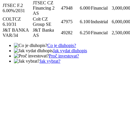
JTSEC CZ
JTSEC F.2
Financing 2
47948
6.000
Financial
3,000,00
6.00%/2031
AS
COLTCZ
Colt CZ
47975
6.100
Industrial
6,000,00
6.10/31
Group SE
J&T BANKA
J&T Banka
49282
6.250
Financial
2,500,00
VAR/34
AS
Co je dluhopis?
Jak vydat dluhopis
Proč investovat?
Jak vybrat?