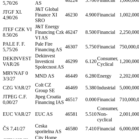
46224
5.700
Financial
1,000,00
5,70/26
AS
J&T Global
JTGF XI.
Finance XI
46230
4.900
Financial
1,002,00
4,90/26
SRO
J&T Energy
JTEF CZK VI
Financing Czk
46247
8.500
Financial
2,250,00
8.50/26
VI AS
PALE F. F.
Pale Fire
46307
5.750
Financial
750,000,
5,75/26
Financing AS
Dekinvest
DEKINVEST
Consumer,
Investicni
46299
6.120
1,200,00
VAR/26
Cyclical
Spolecnost AS
MRVNAF 0
MND AS
46449
6.280
Energy
2,202,00
3/3/27
Colt CZ
CZG VAR/27
46469
5.380
Industrial
5,000,00
Group SE
JTPEG C.F.
Jtpeg Croatia
46517
0.000
Financial
710,000,
0,00/27
Financing IAS
Consumer,
EUC VAR/27
EUC AS
46581
5.510
Non-
2,001,00
cyclical
Ceska
ČS 7,41/27
46580
7.410
Financial
6,000,00
sporitelna AS
City Home