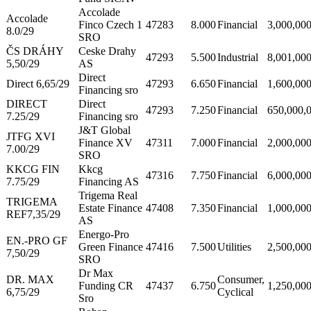
Accolade
Accolade
Finco Czech 1
47283
8.000
Financial
3,000,00
8.0/29
SRO
ČS DRÁHY
Ceske Drahy
47293
5.500
Industrial
8,001,00
5,50/29
AS
Direct
Direct 6,65/29
47293
6.650
Financial
1,600,00
Financing sro
DIRECT
Direct
47293
7.250
Financial
650,000,
7.25/29
Financing sro
J&T Global
JTFG XVI
Finance XV
47311
7.000
Financial
2,000,00
7.00/29
SRO
KKCG FIN
Kkcg
47316
7.750
Financial
6,000,00
7.75/29
Financing AS
Trigema Real
TRIGEMA
Estate Finance
47408
7.350
Financial
1,000,00
REF7,35/29
AS
Energo-Pro
EN.-PRO GF
Green Finance
47416
7.500
Utilities
2,500,00
7,50/29
SRO
Dr Max
DR. MAX
Consumer,
Funding CR
47437
6.750
1,250,00
6,75/29
Cyclical
Sro