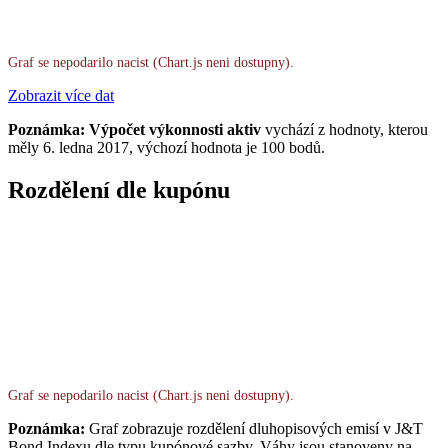
Graf se nepodarilo nacist (Chart.js neni dostupny).
Zobrazit více dat
Poznámka: Výpočet výkonnosti aktiv
vychází z hodnoty, kterou
měly 6. ledna 2017, výchozí hodnota je 100 bodů.
Rozdělení dle kupónu
Graf se nepodarilo nacist (Chart.js neni dostupny).
Poznámka:
Graf zobrazuje rozdělení dluhopisových emisí v J&T
Bond Indexu dle typu kupónové sazby. Váhy jsou stanoveny na