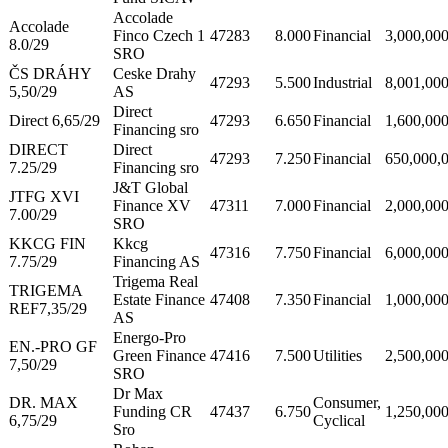
Accolade
Accolade
Finco Czech 1
47283
8.000
Financial
3,000,00
8.0/29
SRO
ČS DRÁHY
Ceske Drahy
47293
5.500
Industrial
8,001,00
5,50/29
AS
Direct
Direct 6,65/29
47293
6.650
Financial
1,600,00
Financing sro
DIRECT
Direct
47293
7.250
Financial
650,000,
7.25/29
Financing sro
J&T Global
JTFG XVI
Finance XV
47311
7.000
Financial
2,000,00
7.00/29
SRO
KKCG FIN
Kkcg
47316
7.750
Financial
6,000,00
7.75/29
Financing AS
Trigema Real
TRIGEMA
Estate Finance
47408
7.350
Financial
1,000,00
REF7,35/29
AS
Energo-Pro
EN.-PRO GF
Green Finance
47416
7.500
Utilities
2,500,00
7,50/29
SRO
Dr Max
DR. MAX
Consumer,
Funding CR
47437
6.750
1,250,00
6,75/29
Cyclical
Sro