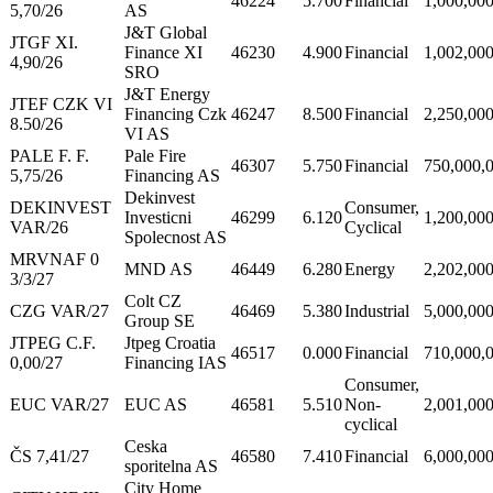
46224
5.700
Financial
1,000,00
5,70/26
AS
J&T Global
JTGF XI.
Finance XI
46230
4.900
Financial
1,002,00
4,90/26
SRO
J&T Energy
JTEF CZK VI
Financing Czk
46247
8.500
Financial
2,250,00
8.50/26
VI AS
PALE F. F.
Pale Fire
46307
5.750
Financial
750,000,
5,75/26
Financing AS
Dekinvest
DEKINVEST
Consumer,
Investicni
46299
6.120
1,200,00
VAR/26
Cyclical
Spolecnost AS
MRVNAF 0
MND AS
46449
6.280
Energy
2,202,00
3/3/27
Colt CZ
CZG VAR/27
46469
5.380
Industrial
5,000,00
Group SE
JTPEG C.F.
Jtpeg Croatia
46517
0.000
Financial
710,000,
0,00/27
Financing IAS
Consumer,
EUC VAR/27
EUC AS
46581
5.510
Non-
2,001,00
cyclical
Ceska
ČS 7,41/27
46580
7.410
Financial
6,000,00
sporitelna AS
City Home