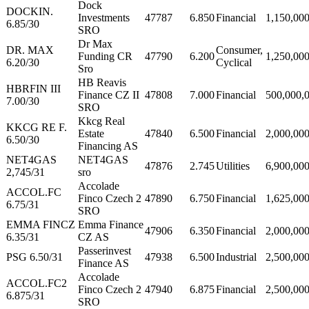
Dock
DOCKIN.
Investments
47787
6.850
Financial
1,150,00
6.85/30
SRO
Dr Max
DR. MAX
Consumer,
Funding CR
47790
6.200
1,250,00
6.20/30
Cyclical
Sro
HB Reavis
HBRFIN III
Finance CZ II
47808
7.000
Financial
500,000,
7.00/30
SRO
Kkcg Real
KKCG RE F.
Estate
47840
6.500
Financial
2,000,00
6.50/30
Financing AS
NET4GAS
NET4GAS
47876
2.745
Utilities
6,900,00
2,745/31
sro
Accolade
ACCOL.FC
Finco Czech 2
47890
6.750
Financial
1,625,00
6.75/31
SRO
EMMA FINCZ
Emma Finance
47906
6.350
Financial
2,000,00
6.35/31
CZ AS
Passerinvest
PSG 6.50/31
47938
6.500
Industrial
2,500,00
Finance AS
Accolade
ACCOL.FC2
Finco Czech 2
47940
6.875
Financial
2,500,00
6.875/31
SRO