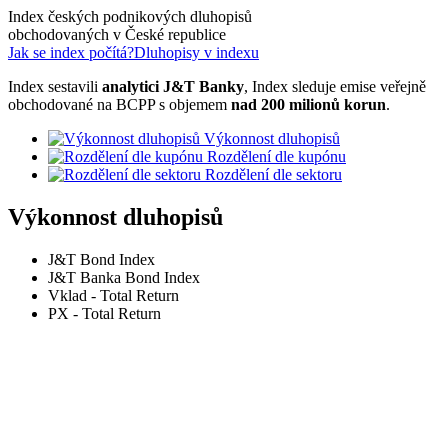
Index českých podnikových dluhopisů
obchodovaných v České republice
Jak se index počítá?
Dluhopisy v indexu
Index sestavili
analytici J&T Banky
, Index sleduje emise veřejně
obchodované na BCPP s objemem
nad 200 milionů korun
.
Výkonnost dluhopisů
Rozdělení dle kupónu
Rozdělení dle sektoru
Výkonnost dluhopisů
J&T Bond Index
J&T Banka Bond Index
Vklad - Total Return
PX - Total Return