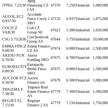
Jtpeg
JTPEG 7.25/30
Financing CZ
47570
7.250
Financial
1,000,00
I AS
Accolade
ACCOL.FC2
Finco Czech 2
47576
6.937
Financial
1,875,00
6,937/30
SRO
COLTCZ
Colt CZ
47621
5.380
Industrial
1,929,00
VAR/30
Group SE
Czechoslovak
CSG 5.75/2030
47644
5.750
Industrial
10,000,0
Group AS
EMMA FINCZ
Emma Finance
47674
6.000
Financial
2,500,00
6.00/30
CZ AS
AKESO FUN.
Akeso
47675
6.700
Financial
1,500,00
6.70/30
Funding SRO
Europacity
EUROPACITY
Berlin Finco
47675
0.000
Financial
1,500,00
0.00/30
SRO
AUCTOR FCZ
Auctor
47679
6.500
Financial
1,000,00
6.50/30
Finance sro
Trigema Real
TRIGEMA F.
Estate Finance
47779
7.300
Financial
1,500,00
7.30/30
AS
REGJET F2.
Regiojet
47779
7.150
Industrial
1,750,00
7.15/30
Finance 2 AS