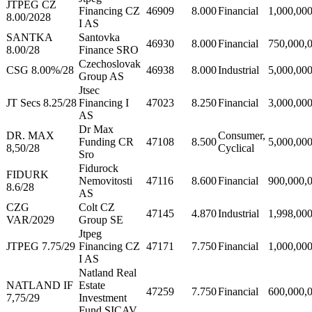
JTPEG CZ
Financing CZ
46909
8.000
Financial
1,000,00
8.00/2028
I AS
SANTKA
Santovka
46930
8.000
Financial
750,000,
8.00/28
Finance SRO
Czechoslovak
CSG 8.00%/28
46938
8.000
Industrial
5,000,00
Group AS
Jtsec
JT Secs 8.25/28
Financing I
47023
8.250
Financial
3,000,00
AS
Dr Max
DR. MAX
Consumer,
Funding CR
47108
8.500
5,000,00
8,50/28
Cyclical
Sro
Fidurock
FIDURK
Nemovitosti
47116
8.600
Financial
900,000,
8.6/28
AS
CZG
Colt CZ
47145
4.870
Industrial
1,998,00
VAR/2029
Group SE
Jtpeg
JTPEG 7.75/29
Financing CZ
47171
7.750
Financial
1,000,00
I AS
Natland Real
NATLAND IF
Estate
47259
7.750
Financial
600,000,
7,75/29
Investment
Fund SICAV