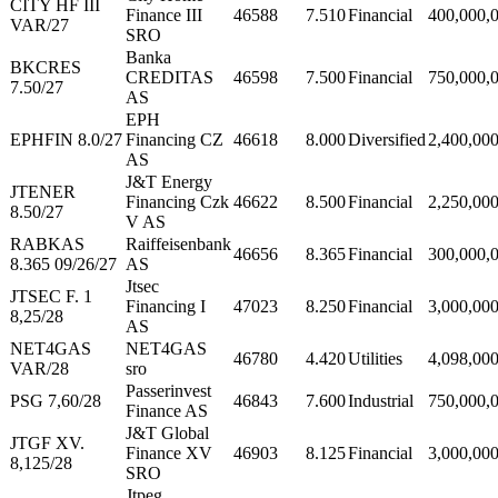
CITY HF III
Finance III
46588
7.510
Financial
400,000,
VAR/27
SRO
Banka
BKCRES
CREDITAS
46598
7.500
Financial
750,000,
7.50/27
AS
EPH
EPHFIN 8.0/27
Financing CZ
46618
8.000
Diversified
2,400,00
AS
J&T Energy
JTENER
Financing Czk
46622
8.500
Financial
2,250,00
8.50/27
V AS
RABKAS
Raiffeisenbank
46656
8.365
Financial
300,000,
8.365 09/26/27
AS
Jtsec
JTSEC F. 1
Financing I
47023
8.250
Financial
3,000,00
8,25/28
AS
NET4GAS
NET4GAS
46780
4.420
Utilities
4,098,00
VAR/28
sro
Passerinvest
PSG 7,60/28
46843
7.600
Industrial
750,000,
Finance AS
J&T Global
JTGF XV.
Finance XV
46903
8.125
Financial
3,000,00
8,125/28
SRO
Jtpeg