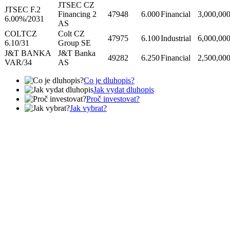
JTSEC CZ
JTSEC F.2
Financing 2
47948
6.000
Financial
3,000,00
6.00%/2031
AS
COLTCZ
Colt CZ
47975
6.100
Industrial
6,000,00
6.10/31
Group SE
J&T BANKA
J&T Banka
49282
6.250
Financial
2,500,00
VAR/34
AS
Co je dluhopis?
Jak vydat dluhopis
Proč investovat?
Jak vybrat?