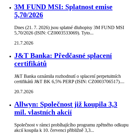
3M FUND MSI: Splatnost emise
5,70/2026
Dnes (21. 7. 2026) jsou splatné dluhopisy 3M FUND MSI
5,70/2026 (ISIN: CZ0003533069). Tyto...
21.7.2026
J&T Banka: Předčasné splacení
certifikátů
J&T Banka oznámila rozhodnutí o splacení perpetuitních
certifikátů J&T BK 6,5% PERP (ISIN: CZ0003706517)....
20.7.2026
Allwyn: Společnost již koupila 3,3
mil. vlastních akcií
Společnost v rámci probíhajícího programu zpětného odkupu
akcií koupila k 10. červenci přibližně 3,3...