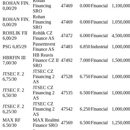
Rohan
ROHAN FIN.
Financing
47469
0.000
Financial
1,100,00
0,00/29
SRO
Rohan
ROHAN FIN.
Financing
47469
0.000
Financial
1,050,00
0,00/29
SRO
ROHLIK FII
Rohlik CZ
47472
6.000
Financial
4,500,00
6,00/29
Finance AS
Passerinvest
PSG 6,85/29
47483
6.850
Industrial
1,000,00
Finance AS
HB Reavis
HBRFIN III
Finance CZ II
47492
7.000
Financial
1,500,00
7,00/30
SRO
JTSEC CZ
JTSEC F. 2
Financing 2
47528
6.750
Financial
1,000,00
6,75/30
AS
JTSEC CZ
JTSEC F. 2
Financing 2
47535
6.500
Financial
1,000,00
6,50/30
AS
JTSEC CZ
JTSEC F. 2
Financing 2
47542
6.250
Financial
1,000,00
6,25/30
AS
MAX RF
MAX Realitni
47569
6.500
Financial
1,250,00
6.50/30
Finance SRO