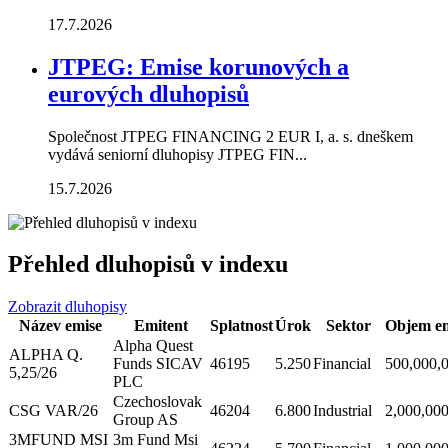
17.7.2026
JTPEG: Emise korunových a
eurových dluhopisů
Společnost JTPEG FINANCING 2 EUR I, a. s. dneškem
vydává seniorní dluhopisy JTPEG FIN...
15.7.2026
Přehled dluhopisů v indexu
Zobrazit dluhopisy
Název emise
Emitent
Splatnost
Úrok
Sektor
Objem em
Alpha Quest
ALPHA Q.
Funds SICAV
46195
5.250
Financial
500,000,
5,25/26
PLC
Czechoslovak
CSG VAR/26
46204
6.800
Industrial
2,000,00
Group AS
3MFUND MSI
3m Fund Msi