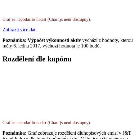
Graf se nepodarilo nacist (Chart.js neni dostupny).
Zobrazit více dat
Poznámka: Výpočet výkonnosti aktiv
vychází z hodnoty, kterou
měly 6. ledna 2017, výchozí hodnota je 100 bodů.
Rozdělení dle kupónu
Graf se nepodarilo nacist (Chart.js neni dostupny).
Poznámka:
Graf zobrazuje rozdělení dluhopisových emisí v J&T
Bond Indexu dle typu kupónové sazby. Váhy jsou stanoveny na