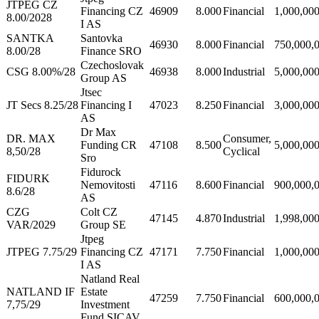
JTPEG CZ
Financing CZ
46909
8.000
Financial
1,000,00
8.00/2028
I AS
SANTKA
Santovka
46930
8.000
Financial
750,000,
8.00/28
Finance SRO
Czechoslovak
CSG 8.00%/28
46938
8.000
Industrial
5,000,00
Group AS
Jtsec
JT Secs 8.25/28
Financing I
47023
8.250
Financial
3,000,00
AS
Dr Max
DR. MAX
Consumer,
Funding CR
47108
8.500
5,000,00
8,50/28
Cyclical
Sro
Fidurock
FIDURK
Nemovitosti
47116
8.600
Financial
900,000,
8.6/28
AS
CZG
Colt CZ
47145
4.870
Industrial
1,998,00
VAR/2029
Group SE
Jtpeg
JTPEG 7.75/29
Financing CZ
47171
7.750
Financial
1,000,00
I AS
Natland Real
NATLAND IF
Estate
47259
7.750
Financial
600,000,
7,75/29
Investment
Fund SICAV