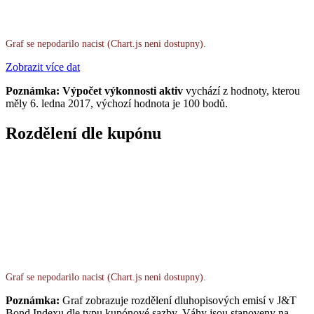
Graf se nepodarilo nacist (Chart.js neni dostupny).
Zobrazit více dat
Poznámka: Výpočet výkonnosti aktiv
vychází z hodnoty, kterou
měly 6. ledna 2017, výchozí hodnota je 100 bodů.
Rozdělení dle kupónu
Graf se nepodarilo nacist (Chart.js neni dostupny).
Poznámka:
Graf zobrazuje rozdělení dluhopisových emisí v J&T
Bond Indexu dle typu kupónové sazby. Váhy jsou stanoveny na