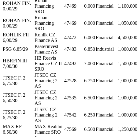
Rohan
ROHAN FIN.
Financing
47469
0.000
Financial
1,100,00
0,00/29
SRO
Rohan
ROHAN FIN.
Financing
47469
0.000
Financial
1,050,00
0,00/29
SRO
ROHLIK FII
Rohlik CZ
47472
6.000
Financial
4,500,00
6,00/29
Finance AS
Passerinvest
PSG 6,85/29
47483
6.850
Industrial
1,000,00
Finance AS
HB Reavis
HBRFIN III
Finance CZ II
47492
7.000
Financial
1,500,00
7,00/30
SRO
JTSEC CZ
JTSEC F. 2
Financing 2
47528
6.750
Financial
1,000,00
6,75/30
AS
JTSEC CZ
JTSEC F. 2
Financing 2
47535
6.500
Financial
1,000,00
6,50/30
AS
JTSEC CZ
JTSEC F. 2
Financing 2
47542
6.250
Financial
1,000,00
6,25/30
AS
MAX RF
MAX Realitni
47569
6.500
Financial
1,250,00
6.50/30
Finance SRO