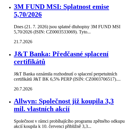
3M FUND MSI: Splatnost emise
5,70/2026
Dnes (21. 7. 2026) jsou splatné dluhopisy 3M FUND MSI
5,70/2026 (ISIN: CZ0003533069). Tyto...
21.7.2026
J&T Banka: Předčasné splacení
certifikátů
J&T Banka oznámila rozhodnutí o splacení perpetuitních
certifikátů J&T BK 6,5% PERP (ISIN: CZ0003706517)....
20.7.2026
Allwyn: Společnost již koupila 3,3
mil. vlastních akcií
Společnost v rámci probíhajícího programu zpětného odkupu
akcií koupila k 10. červenci přibližně 3,3...