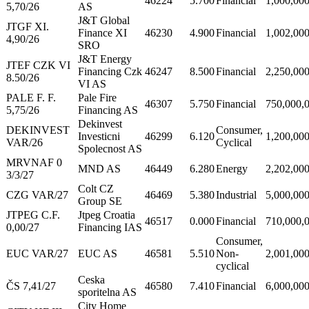
46224
5.700
Financial
1,000,00
5,70/26
AS
J&T Global
JTGF XI.
Finance XI
46230
4.900
Financial
1,002,00
4,90/26
SRO
J&T Energy
JTEF CZK VI
Financing Czk
46247
8.500
Financial
2,250,00
8.50/26
VI AS
PALE F. F.
Pale Fire
46307
5.750
Financial
750,000,
5,75/26
Financing AS
Dekinvest
DEKINVEST
Consumer,
Investicni
46299
6.120
1,200,00
VAR/26
Cyclical
Spolecnost AS
MRVNAF 0
MND AS
46449
6.280
Energy
2,202,00
3/3/27
Colt CZ
CZG VAR/27
46469
5.380
Industrial
5,000,00
Group SE
JTPEG C.F.
Jtpeg Croatia
46517
0.000
Financial
710,000,
0,00/27
Financing IAS
Consumer,
EUC VAR/27
EUC AS
46581
5.510
Non-
2,001,00
cyclical
Ceska
ČS 7,41/27
46580
7.410
Financial
6,000,00
sporitelna AS
City Home