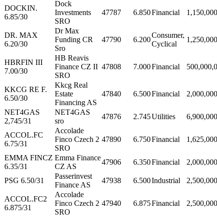
Dock
DOCKIN.
Investments
47787
6.850
Financial
1,150,00
6.85/30
SRO
Dr Max
DR. MAX
Consumer,
Funding CR
47790
6.200
1,250,00
6.20/30
Cyclical
Sro
HB Reavis
HBRFIN III
Finance CZ II
47808
7.000
Financial
500,000,
7.00/30
SRO
Kkcg Real
KKCG RE F.
Estate
47840
6.500
Financial
2,000,00
6.50/30
Financing AS
NET4GAS
NET4GAS
47876
2.745
Utilities
6,900,00
2,745/31
sro
Accolade
ACCOL.FC
Finco Czech 2
47890
6.750
Financial
1,625,00
6.75/31
SRO
EMMA FINCZ
Emma Finance
47906
6.350
Financial
2,000,00
6.35/31
CZ AS
Passerinvest
PSG 6.50/31
47938
6.500
Industrial
2,500,00
Finance AS
Accolade
ACCOL.FC2
Finco Czech 2
47940
6.875
Financial
2,500,00
6.875/31
SRO