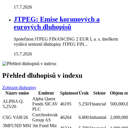
17.7.2026
JTPEG: Emise korunových a
eurových dluhopisů
Společnost JTPEG FINANCING 2 EUR I, a. s. dneškem
vydává seniorní dluhopisy JTPEG FIN...
15.7.2026
Přehled dluhopisů v indexu
Zobrazit dluhopisy
Název emise
Emitent
Splatnost
Úrok
Sektor
Objem em
Alpha Quest
ALPHA Q.
Funds SICAV
46195
5.250
Financial
500,000,
5,25/26
PLC
Czechoslovak
CSG VAR/26
46204
6.800
Industrial
2,000,00
Group AS
3MFUND MSI
3m Fund Msi