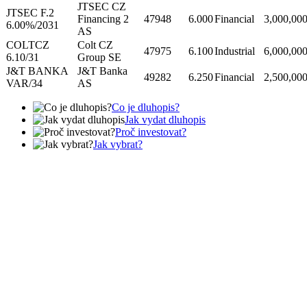
JTSEC CZ
JTSEC F.2
Financing 2
47948
6.000
Financial
3,000,00
6.00%/2031
AS
COLTCZ
Colt CZ
47975
6.100
Industrial
6,000,00
6.10/31
Group SE
J&T BANKA
J&T Banka
49282
6.250
Financial
2,500,00
VAR/34
AS
Co je dluhopis?
Jak vydat dluhopis
Proč investovat?
Jak vybrat?