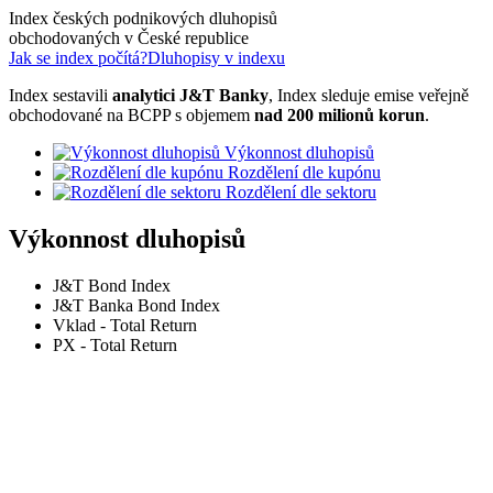
Index českých podnikových dluhopisů
obchodovaných v České republice
Jak se index počítá?
Dluhopisy v indexu
Index sestavili
analytici J&T Banky
, Index sleduje emise veřejně
obchodované na BCPP s objemem
nad 200 milionů korun
.
Výkonnost dluhopisů
Rozdělení dle kupónu
Rozdělení dle sektoru
Výkonnost dluhopisů
J&T Bond Index
J&T Banka Bond Index
Vklad - Total Return
PX - Total Return