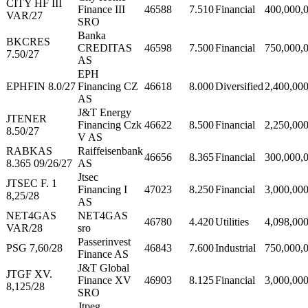
CITY HF III
Finance III
46588
7.510
Financial
400,000,
VAR/27
SRO
Banka
BKCRES
CREDITAS
46598
7.500
Financial
750,000,
7.50/27
AS
EPH
EPHFIN 8.0/27
Financing CZ
46618
8.000
Diversified
2,400,00
AS
J&T Energy
JTENER
Financing Czk
46622
8.500
Financial
2,250,00
8.50/27
V AS
RABKAS
Raiffeisenbank
46656
8.365
Financial
300,000,
8.365 09/26/27
AS
Jtsec
JTSEC F. 1
Financing I
47023
8.250
Financial
3,000,00
8,25/28
AS
NET4GAS
NET4GAS
46780
4.420
Utilities
4,098,00
VAR/28
sro
Passerinvest
PSG 7,60/28
46843
7.600
Industrial
750,000,
Finance AS
J&T Global
JTGF XV.
Finance XV
46903
8.125
Financial
3,000,00
8,125/28
SRO
Jtpeg