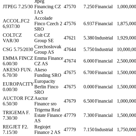
Jtpeg
JTPEG 7.25/30
Financing CZ
47570
7.250
Financial
1,000,00
I AS
Accolade
ACCOL.FC2
Finco Czech 2
47576
6.937
Financial
1,875,00
6,937/30
SRO
COLTCZ
Colt CZ
47621
5.380
Industrial
1,929,00
VAR/30
Group SE
Czechoslovak
CSG 5.75/2030
47644
5.750
Industrial
10,000,0
Group AS
EMMA FINCZ
Emma Finance
47674
6.000
Financial
2,500,00
6.00/30
CZ AS
AKESO FUN.
Akeso
47675
6.700
Financial
1,500,00
6.70/30
Funding SRO
Europacity
EUROPACITY
Berlin Finco
47675
0.000
Financial
1,500,00
0.00/30
SRO
AUCTOR FCZ
Auctor
47679
6.500
Financial
1,000,00
6.50/30
Finance sro
Trigema Real
TRIGEMA F.
Estate Finance
47779
7.300
Financial
1,500,00
7.30/30
AS
REGJET F2.
Regiojet
47779
7.150
Industrial
1,750,00
7.15/30
Finance 2 AS