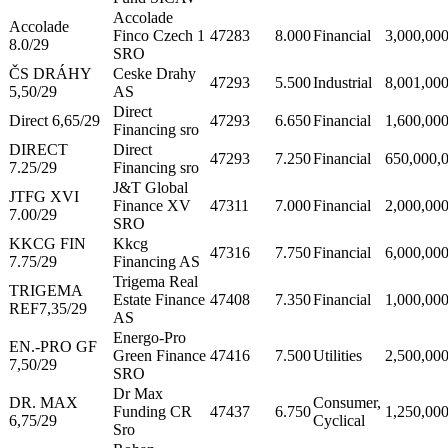
Accolade
Accolade
Finco Czech 1
47283
8.000
Financial
3,000,00
8.0/29
SRO
ČS DRÁHY
Ceske Drahy
47293
5.500
Industrial
8,001,00
5,50/29
AS
Direct
Direct 6,65/29
47293
6.650
Financial
1,600,00
Financing sro
DIRECT
Direct
47293
7.250
Financial
650,000,
7.25/29
Financing sro
J&T Global
JTFG XVI
Finance XV
47311
7.000
Financial
2,000,00
7.00/29
SRO
KKCG FIN
Kkcg
47316
7.750
Financial
6,000,00
7.75/29
Financing AS
Trigema Real
TRIGEMA
Estate Finance
47408
7.350
Financial
1,000,00
REF7,35/29
AS
Energo-Pro
EN.-PRO GF
Green Finance
47416
7.500
Utilities
2,500,00
7,50/29
SRO
Dr Max
DR. MAX
Consumer,
Funding CR
47437
6.750
1,250,00
6,75/29
Cyclical
Sro