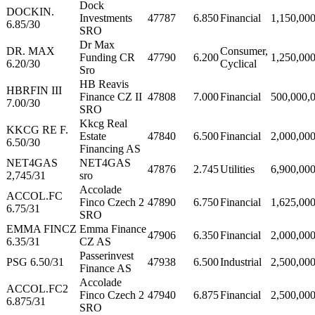
Dock
DOCKIN.
Investments
47787
6.850
Financial
1,150,00
6.85/30
SRO
Dr Max
DR. MAX
Consumer,
Funding CR
47790
6.200
1,250,00
6.20/30
Cyclical
Sro
HB Reavis
HBRFIN III
Finance CZ II
47808
7.000
Financial
500,000,
7.00/30
SRO
Kkcg Real
KKCG RE F.
Estate
47840
6.500
Financial
2,000,00
6.50/30
Financing AS
NET4GAS
NET4GAS
47876
2.745
Utilities
6,900,00
2,745/31
sro
Accolade
ACCOL.FC
Finco Czech 2
47890
6.750
Financial
1,625,00
6.75/31
SRO
EMMA FINCZ
Emma Finance
47906
6.350
Financial
2,000,00
6.35/31
CZ AS
Passerinvest
PSG 6.50/31
47938
6.500
Industrial
2,500,00
Finance AS
Accolade
ACCOL.FC2
Finco Czech 2
47940
6.875
Financial
2,500,00
6.875/31
SRO