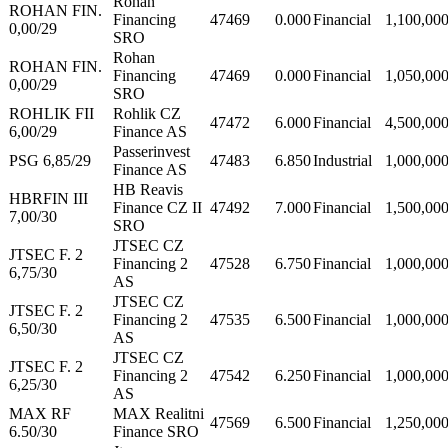
Rohan
ROHAN FIN.
Financing
47469
0.000
Financial
1,100,00
0,00/29
SRO
Rohan
ROHAN FIN.
Financing
47469
0.000
Financial
1,050,00
0,00/29
SRO
ROHLIK FII
Rohlik CZ
47472
6.000
Financial
4,500,00
6,00/29
Finance AS
Passerinvest
PSG 6,85/29
47483
6.850
Industrial
1,000,00
Finance AS
HB Reavis
HBRFIN III
Finance CZ II
47492
7.000
Financial
1,500,00
7,00/30
SRO
JTSEC CZ
JTSEC F. 2
Financing 2
47528
6.750
Financial
1,000,00
6,75/30
AS
JTSEC CZ
JTSEC F. 2
Financing 2
47535
6.500
Financial
1,000,00
6,50/30
AS
JTSEC CZ
JTSEC F. 2
Financing 2
47542
6.250
Financial
1,000,00
6,25/30
AS
MAX RF
MAX Realitni
47569
6.500
Financial
1,250,00
6.50/30
Finance SRO