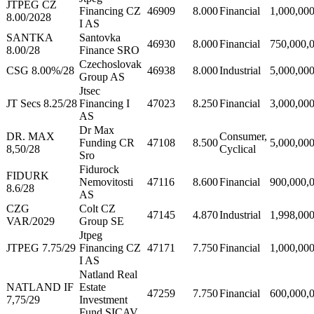
JTPEG CZ
Financing CZ
46909
8.000
Financial
1,000,00
8.00/2028
I AS
SANTKA
Santovka
46930
8.000
Financial
750,000,
8.00/28
Finance SRO
Czechoslovak
CSG 8.00%/28
46938
8.000
Industrial
5,000,00
Group AS
Jtsec
JT Secs 8.25/28
Financing I
47023
8.250
Financial
3,000,00
AS
Dr Max
DR. MAX
Consumer,
Funding CR
47108
8.500
5,000,00
8,50/28
Cyclical
Sro
Fidurock
FIDURK
Nemovitosti
47116
8.600
Financial
900,000,
8.6/28
AS
CZG
Colt CZ
47145
4.870
Industrial
1,998,00
VAR/2029
Group SE
Jtpeg
JTPEG 7.75/29
Financing CZ
47171
7.750
Financial
1,000,00
I AS
Natland Real
NATLAND IF
Estate
47259
7.750
Financial
600,000,
7,75/29
Investment
Fund SICAV