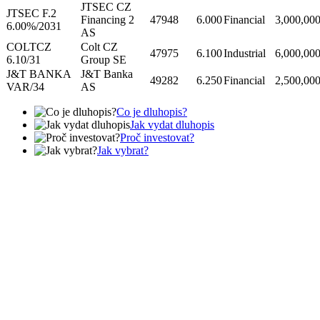
JTSEC CZ
JTSEC F.2
Financing 2
47948
6.000
Financial
3,000,00
6.00%/2031
AS
COLTCZ
Colt CZ
47975
6.100
Industrial
6,000,00
6.10/31
Group SE
J&T BANKA
J&T Banka
49282
6.250
Financial
2,500,00
VAR/34
AS
Co je dluhopis?
Jak vydat dluhopis
Proč investovat?
Jak vybrat?