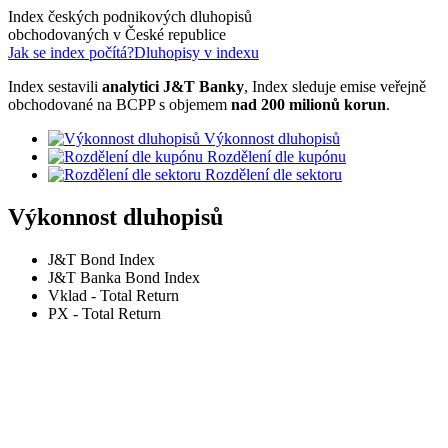
Index českých podnikových dluhopisů
obchodovaných v České republice
Jak se index počítá?
Dluhopisy v indexu
Index sestavili
analytici J&T Banky
, Index sleduje emise veřejně
obchodované na BCPP s objemem
nad 200 milionů korun
.
Výkonnost dluhopisů
Rozdělení dle kupónu
Rozdělení dle sektoru
Výkonnost dluhopisů
J&T Bond Index
J&T Banka Bond Index
Vklad - Total Return
PX - Total Return