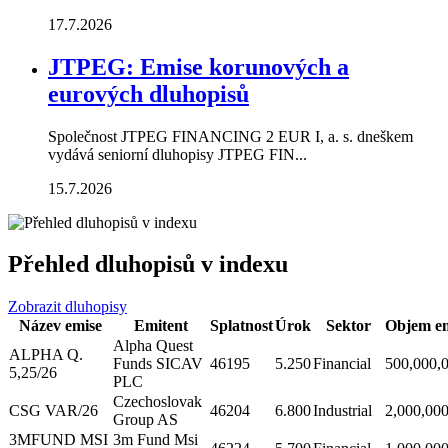
17.7.2026
JTPEG: Emise korunových a
eurových dluhopisů
Společnost JTPEG FINANCING 2 EUR I, a. s. dneškem
vydává seniorní dluhopisy JTPEG FIN...
15.7.2026
Přehled dluhopisů v indexu
Zobrazit dluhopisy
Název emise
Emitent
Splatnost
Úrok
Sektor
Objem em
Alpha Quest
ALPHA Q.
Funds SICAV
46195
5.250
Financial
500,000,
5,25/26
PLC
Czechoslovak
CSG VAR/26
46204
6.800
Industrial
2,000,00
Group AS
3MFUND MSI
3m Fund Msi