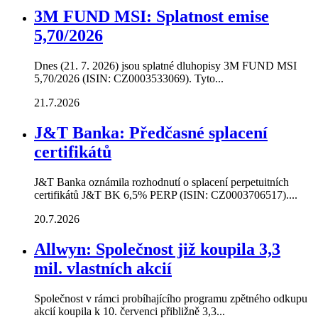
3M FUND MSI: Splatnost emise
5,70/2026
Dnes (21. 7. 2026) jsou splatné dluhopisy 3M FUND MSI
5,70/2026 (ISIN: CZ0003533069). Tyto...
21.7.2026
J&T Banka: Předčasné splacení
certifikátů
J&T Banka oznámila rozhodnutí o splacení perpetuitních
certifikátů J&T BK 6,5% PERP (ISIN: CZ0003706517)....
20.7.2026
Allwyn: Společnost již koupila 3,3
mil. vlastních akcií
Společnost v rámci probíhajícího programu zpětného odkupu
akcií koupila k 10. červenci přibližně 3,3...