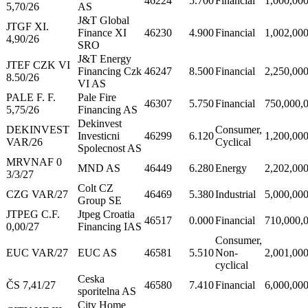
46224
5.700
Financial
1,000,00
5,70/26
AS
J&T Global
JTGF XI.
Finance XI
46230
4.900
Financial
1,002,00
4,90/26
SRO
J&T Energy
JTEF CZK VI
Financing Czk
46247
8.500
Financial
2,250,00
8.50/26
VI AS
PALE F. F.
Pale Fire
46307
5.750
Financial
750,000,
5,75/26
Financing AS
Dekinvest
DEKINVEST
Consumer,
Investicni
46299
6.120
1,200,00
VAR/26
Cyclical
Spolecnost AS
MRVNAF 0
MND AS
46449
6.280
Energy
2,202,00
3/3/27
Colt CZ
CZG VAR/27
46469
5.380
Industrial
5,000,00
Group SE
JTPEG C.F.
Jtpeg Croatia
46517
0.000
Financial
710,000,
0,00/27
Financing IAS
Consumer,
EUC VAR/27
EUC AS
46581
5.510
Non-
2,001,00
cyclical
Ceska
ČS 7,41/27
46580
7.410
Financial
6,000,00
sporitelna AS
City Home