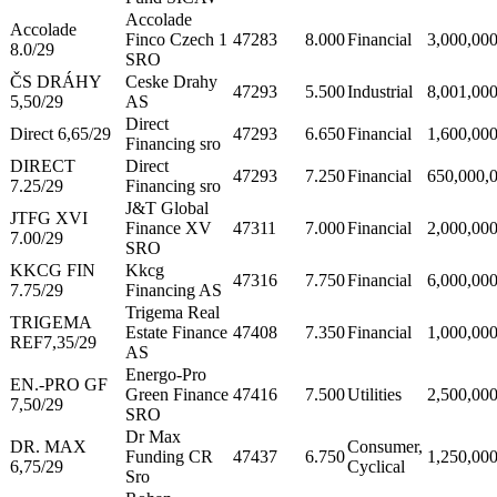
Accolade
Accolade
Finco Czech 1
47283
8.000
Financial
3,000,00
8.0/29
SRO
ČS DRÁHY
Ceske Drahy
47293
5.500
Industrial
8,001,00
5,50/29
AS
Direct
Direct 6,65/29
47293
6.650
Financial
1,600,00
Financing sro
DIRECT
Direct
47293
7.250
Financial
650,000,
7.25/29
Financing sro
J&T Global
JTFG XVI
Finance XV
47311
7.000
Financial
2,000,00
7.00/29
SRO
KKCG FIN
Kkcg
47316
7.750
Financial
6,000,00
7.75/29
Financing AS
Trigema Real
TRIGEMA
Estate Finance
47408
7.350
Financial
1,000,00
REF7,35/29
AS
Energo-Pro
EN.-PRO GF
Green Finance
47416
7.500
Utilities
2,500,00
7,50/29
SRO
Dr Max
DR. MAX
Consumer,
Funding CR
47437
6.750
1,250,00
6,75/29
Cyclical
Sro