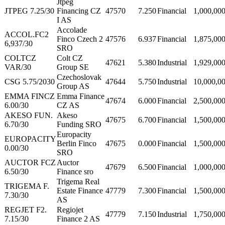
Jtpeg
JTPEG 7.25/30
Financing CZ
47570
7.250
Financial
1,000,00
I AS
Accolade
ACCOL.FC2
Finco Czech 2
47576
6.937
Financial
1,875,00
6,937/30
SRO
COLTCZ
Colt CZ
47621
5.380
Industrial
1,929,00
VAR/30
Group SE
Czechoslovak
CSG 5.75/2030
47644
5.750
Industrial
10,000,0
Group AS
EMMA FINCZ
Emma Finance
47674
6.000
Financial
2,500,00
6.00/30
CZ AS
AKESO FUN.
Akeso
47675
6.700
Financial
1,500,00
6.70/30
Funding SRO
Europacity
EUROPACITY
Berlin Finco
47675
0.000
Financial
1,500,00
0.00/30
SRO
AUCTOR FCZ
Auctor
47679
6.500
Financial
1,000,00
6.50/30
Finance sro
Trigema Real
TRIGEMA F.
Estate Finance
47779
7.300
Financial
1,500,00
7.30/30
AS
REGJET F2.
Regiojet
47779
7.150
Industrial
1,750,00
7.15/30
Finance 2 AS