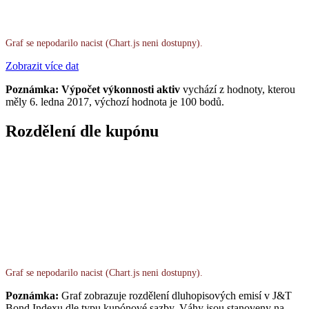
Graf se nepodarilo nacist (Chart.js neni dostupny).
Zobrazit více dat
Poznámka: Výpočet výkonnosti aktiv
vychází z hodnoty, kterou
měly 6. ledna 2017, výchozí hodnota je 100 bodů.
Rozdělení dle kupónu
Graf se nepodarilo nacist (Chart.js neni dostupny).
Poznámka:
Graf zobrazuje rozdělení dluhopisových emisí v J&T
Bond Indexu dle typu kupónové sazby. Váhy jsou stanoveny na