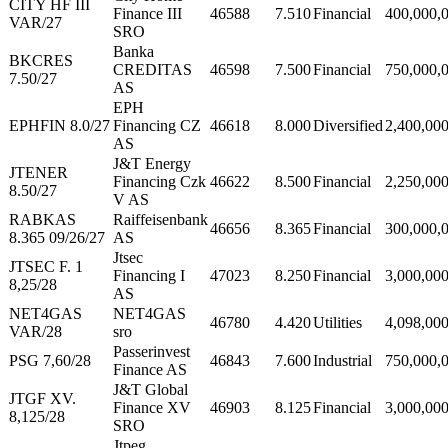
CITY HF III
Finance III
46588
7.510
Financial
400,000,
VAR/27
SRO
Banka
BKCRES
CREDITAS
46598
7.500
Financial
750,000,
7.50/27
AS
EPH
EPHFIN 8.0/27
Financing CZ
46618
8.000
Diversified
2,400,00
AS
J&T Energy
JTENER
Financing Czk
46622
8.500
Financial
2,250,00
8.50/27
V AS
RABKAS
Raiffeisenbank
46656
8.365
Financial
300,000,
8.365 09/26/27
AS
Jtsec
JTSEC F. 1
Financing I
47023
8.250
Financial
3,000,00
8,25/28
AS
NET4GAS
NET4GAS
46780
4.420
Utilities
4,098,00
VAR/28
sro
Passerinvest
PSG 7,60/28
46843
7.600
Industrial
750,000,
Finance AS
J&T Global
JTGF XV.
Finance XV
46903
8.125
Financial
3,000,00
8,125/28
SRO
Jtpeg