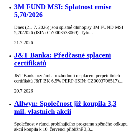
3M FUND MSI: Splatnost emise
5,70/2026
Dnes (21. 7. 2026) jsou splatné dluhopisy 3M FUND MSI
5,70/2026 (ISIN: CZ0003533069). Tyto...
21.7.2026
J&T Banka: Předčasné splacení
certifikátů
J&T Banka oznámila rozhodnutí o splacení perpetuitních
certifikátů J&T BK 6,5% PERP (ISIN: CZ0003706517)....
20.7.2026
Allwyn: Společnost již koupila 3,3
mil. vlastních akcií
Společnost v rámci probíhajícího programu zpětného odkupu
akcií koupila k 10. červenci přibližně 3,3...