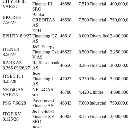
CITY HF III
Finance III
46588
7.510
Financial
400,000,
VAR/27
SRO
Banka
BKCRES
CREDITAS
46598
7.500
Financial
750,000,
7.50/27
AS
EPH
EPHFIN 8.0/27
Financing CZ
46618
8.000
Diversified
2,400,00
AS
J&T Energy
JTENER
Financing Czk
46622
8.500
Financial
2,250,00
8.50/27
V AS
RABKAS
Raiffeisenbank
46656
8.365
Financial
300,000,
8.365 09/26/27
AS
Jtsec
JTSEC F. 1
Financing I
47023
8.250
Financial
3,000,00
8,25/28
AS
NET4GAS
NET4GAS
46780
4.420
Utilities
4,098,00
VAR/28
sro
Passerinvest
PSG 7,60/28
46843
7.600
Industrial
750,000,
Finance AS
J&T Global
JTGF XV.
Finance XV
46903
8.125
Financial
3,000,00
8,125/28
SRO
Jtpeg