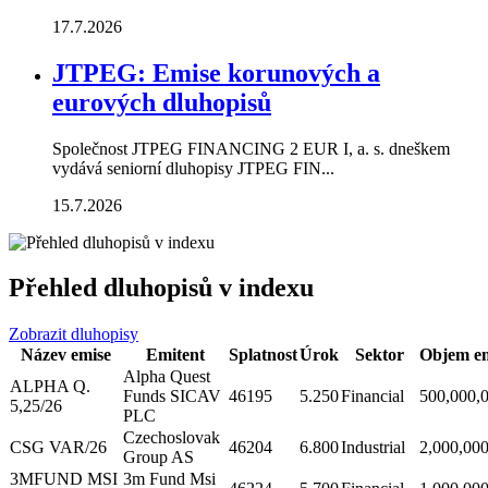
17.7.2026
JTPEG: Emise korunových a
eurových dluhopisů
Společnost JTPEG FINANCING 2 EUR I, a. s. dneškem
vydává seniorní dluhopisy JTPEG FIN...
15.7.2026
Přehled dluhopisů v indexu
Zobrazit dluhopisy
Název emise
Emitent
Splatnost
Úrok
Sektor
Objem em
Alpha Quest
ALPHA Q.
Funds SICAV
46195
5.250
Financial
500,000,
5,25/26
PLC
Czechoslovak
CSG VAR/26
46204
6.800
Industrial
2,000,00
Group AS
3MFUND MSI
3m Fund Msi