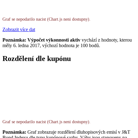
Graf se nepodarilo nacist (Chart.js neni dostupny).
Zobrazit více dat
Poznámka: Výpočet výkonnosti aktiv
vychází z hodnoty, kterou
měly 6. ledna 2017, výchozí hodnota je 100 bodů.
Rozdělení dle kupónu
Graf se nepodarilo nacist (Chart.js neni dostupny).
Poznámka:
Graf zobrazuje rozdělení dluhopisových emisí v J&T
Bond Indexu dle typu kupónové sazby. Váhy jsou stanoveny na