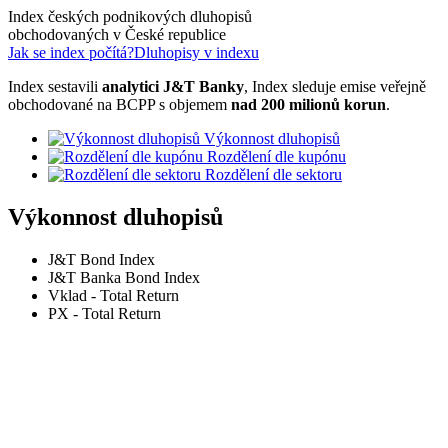
Index českých podnikových dluhopisů
obchodovaných v České republice
Jak se index počítá?
Dluhopisy v indexu
Index sestavili
analytici J&T Banky
, Index sleduje emise veřejně
obchodované na BCPP s objemem
nad 200 milionů korun
.
Výkonnost dluhopisů
Rozdělení dle kupónu
Rozdělení dle sektoru
Výkonnost dluhopisů
J&T Bond Index
J&T Banka Bond Index
Vklad - Total Return
PX - Total Return