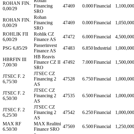
Rohan
ROHAN FIN.
Financing
47469
0.000
Financial
1,100,00
0,00/29
SRO
Rohan
ROHAN FIN.
Financing
47469
0.000
Financial
1,050,00
0,00/29
SRO
ROHLIK FII
Rohlik CZ
47472
6.000
Financial
4,500,00
6,00/29
Finance AS
Passerinvest
PSG 6,85/29
47483
6.850
Industrial
1,000,00
Finance AS
HB Reavis
HBRFIN III
Finance CZ II
47492
7.000
Financial
1,500,00
7,00/30
SRO
JTSEC CZ
JTSEC F. 2
Financing 2
47528
6.750
Financial
1,000,00
6,75/30
AS
JTSEC CZ
JTSEC F. 2
Financing 2
47535
6.500
Financial
1,000,00
6,50/30
AS
JTSEC CZ
JTSEC F. 2
Financing 2
47542
6.250
Financial
1,000,00
6,25/30
AS
MAX RF
MAX Realitni
47569
6.500
Financial
1,250,00
6.50/30
Finance SRO