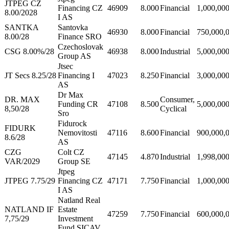
JTPEG CZ
Financing CZ
46909
8.000
Financial
1,000,00
8.00/2028
I AS
SANTKA
Santovka
46930
8.000
Financial
750,000,
8.00/28
Finance SRO
Czechoslovak
CSG 8.00%/28
46938
8.000
Industrial
5,000,00
Group AS
Jtsec
JT Secs 8.25/28
Financing I
47023
8.250
Financial
3,000,00
AS
Dr Max
DR. MAX
Consumer,
Funding CR
47108
8.500
5,000,00
8,50/28
Cyclical
Sro
Fidurock
FIDURK
Nemovitosti
47116
8.600
Financial
900,000,
8.6/28
AS
CZG
Colt CZ
47145
4.870
Industrial
1,998,00
VAR/2029
Group SE
Jtpeg
JTPEG 7.75/29
Financing CZ
47171
7.750
Financial
1,000,00
I AS
Natland Real
NATLAND IF
Estate
47259
7.750
Financial
600,000,
7,75/29
Investment
Fund SICAV