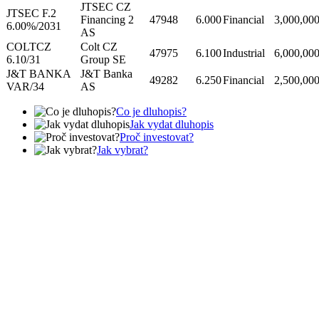
JTSEC CZ
JTSEC F.2
Financing 2
47948
6.000
Financial
3,000,00
6.00%/2031
AS
COLTCZ
Colt CZ
47975
6.100
Industrial
6,000,00
6.10/31
Group SE
J&T BANKA
J&T Banka
49282
6.250
Financial
2,500,00
VAR/34
AS
Co je dluhopis?
Jak vydat dluhopis
Proč investovat?
Jak vybrat?