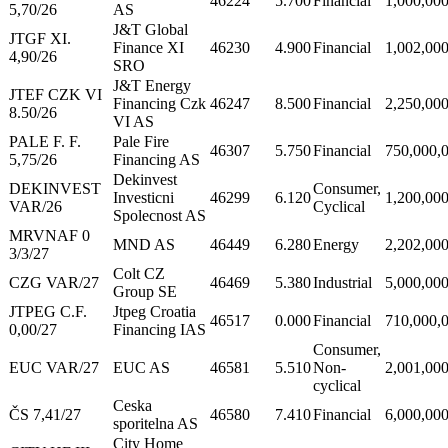
46224
5.700
Financial
1,000,00
5,70/26
AS
J&T Global
JTGF XI.
Finance XI
46230
4.900
Financial
1,002,00
4,90/26
SRO
J&T Energy
JTEF CZK VI
Financing Czk
46247
8.500
Financial
2,250,00
8.50/26
VI AS
PALE F. F.
Pale Fire
46307
5.750
Financial
750,000,
5,75/26
Financing AS
Dekinvest
DEKINVEST
Consumer,
Investicni
46299
6.120
1,200,00
VAR/26
Cyclical
Spolecnost AS
MRVNAF 0
MND AS
46449
6.280
Energy
2,202,00
3/3/27
Colt CZ
CZG VAR/27
46469
5.380
Industrial
5,000,00
Group SE
JTPEG C.F.
Jtpeg Croatia
46517
0.000
Financial
710,000,
0,00/27
Financing IAS
Consumer,
EUC VAR/27
EUC AS
46581
5.510
Non-
2,001,00
cyclical
Ceska
ČS 7,41/27
46580
7.410
Financial
6,000,00
sporitelna AS
City Home