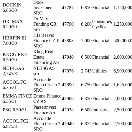
Dock
DOCKIN.
Investments
47787
6.850
Financial
1,150,00
6.85/30
SRO
Dr Max
DR. MAX
Consumer,
Funding CR
47790
6.200
1,250,00
6.20/30
Cyclical
Sro
HB Reavis
HBRFIN III
Finance CZ II
47808
7.000
Financial
500,000,
7.00/30
SRO
Kkcg Real
KKCG RE F.
Estate
47840
6.500
Financial
2,000,00
6.50/30
Financing AS
NET4GAS
NET4GAS
47876
2.745
Utilities
6,900,00
2,745/31
sro
Accolade
ACCOL.FC
Finco Czech 2
47890
6.750
Financial
1,625,00
6.75/31
SRO
EMMA FINCZ
Emma Finance
47906
6.350
Financial
2,000,00
6.35/31
CZ AS
Passerinvest
PSG 6.50/31
47938
6.500
Industrial
2,500,00
Finance AS
Accolade
ACCOL.FC2
Finco Czech 2
47940
6.875
Financial
2,500,00
6.875/31
SRO