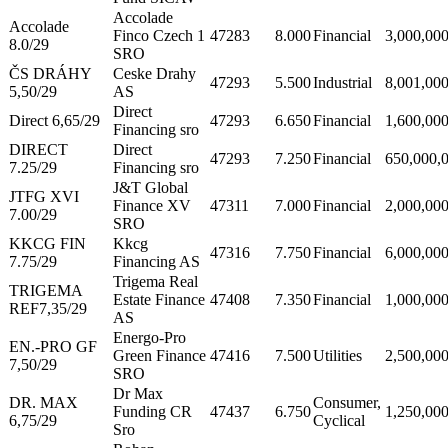
Accolade
Accolade
Finco Czech 1
47283
8.000
Financial
3,000,00
8.0/29
SRO
ČS DRÁHY
Ceske Drahy
47293
5.500
Industrial
8,001,00
5,50/29
AS
Direct
Direct 6,65/29
47293
6.650
Financial
1,600,00
Financing sro
DIRECT
Direct
47293
7.250
Financial
650,000,
7.25/29
Financing sro
J&T Global
JTFG XVI
Finance XV
47311
7.000
Financial
2,000,00
7.00/29
SRO
KKCG FIN
Kkcg
47316
7.750
Financial
6,000,00
7.75/29
Financing AS
Trigema Real
TRIGEMA
Estate Finance
47408
7.350
Financial
1,000,00
REF7,35/29
AS
Energo-Pro
EN.-PRO GF
Green Finance
47416
7.500
Utilities
2,500,00
7,50/29
SRO
Dr Max
DR. MAX
Consumer,
Funding CR
47437
6.750
1,250,00
6,75/29
Cyclical
Sro