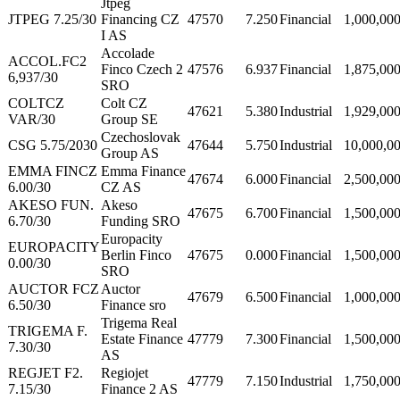
Jtpeg
JTPEG 7.25/30
Financing CZ
47570
7.250
Financial
1,000,00
I AS
Accolade
ACCOL.FC2
Finco Czech 2
47576
6.937
Financial
1,875,00
6,937/30
SRO
COLTCZ
Colt CZ
47621
5.380
Industrial
1,929,00
VAR/30
Group SE
Czechoslovak
CSG 5.75/2030
47644
5.750
Industrial
10,000,0
Group AS
EMMA FINCZ
Emma Finance
47674
6.000
Financial
2,500,00
6.00/30
CZ AS
AKESO FUN.
Akeso
47675
6.700
Financial
1,500,00
6.70/30
Funding SRO
Europacity
EUROPACITY
Berlin Finco
47675
0.000
Financial
1,500,00
0.00/30
SRO
AUCTOR FCZ
Auctor
47679
6.500
Financial
1,000,00
6.50/30
Finance sro
Trigema Real
TRIGEMA F.
Estate Finance
47779
7.300
Financial
1,500,00
7.30/30
AS
REGJET F2.
Regiojet
47779
7.150
Industrial
1,750,00
7.15/30
Finance 2 AS