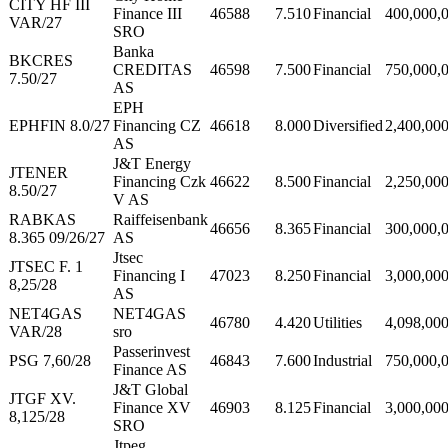
CITY HF III
Finance III
46588
7.510
Financial
400,000,
VAR/27
SRO
Banka
BKCRES
CREDITAS
46598
7.500
Financial
750,000,
7.50/27
AS
EPH
EPHFIN 8.0/27
Financing CZ
46618
8.000
Diversified
2,400,00
AS
J&T Energy
JTENER
Financing Czk
46622
8.500
Financial
2,250,00
8.50/27
V AS
RABKAS
Raiffeisenbank
46656
8.365
Financial
300,000,
8.365 09/26/27
AS
Jtsec
JTSEC F. 1
Financing I
47023
8.250
Financial
3,000,00
8,25/28
AS
NET4GAS
NET4GAS
46780
4.420
Utilities
4,098,00
VAR/28
sro
Passerinvest
PSG 7,60/28
46843
7.600
Industrial
750,000,
Finance AS
J&T Global
JTGF XV.
Finance XV
46903
8.125
Financial
3,000,00
8,125/28
SRO
Jtpeg