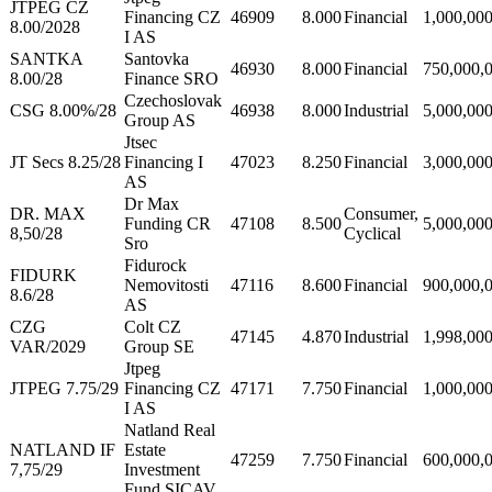
JTPEG CZ
Financing CZ
46909
8.000
Financial
1,000,00
8.00/2028
I AS
SANTKA
Santovka
46930
8.000
Financial
750,000,
8.00/28
Finance SRO
Czechoslovak
CSG 8.00%/28
46938
8.000
Industrial
5,000,00
Group AS
Jtsec
JT Secs 8.25/28
Financing I
47023
8.250
Financial
3,000,00
AS
Dr Max
DR. MAX
Consumer,
Funding CR
47108
8.500
5,000,00
8,50/28
Cyclical
Sro
Fidurock
FIDURK
Nemovitosti
47116
8.600
Financial
900,000,
8.6/28
AS
CZG
Colt CZ
47145
4.870
Industrial
1,998,00
VAR/2029
Group SE
Jtpeg
JTPEG 7.75/29
Financing CZ
47171
7.750
Financial
1,000,00
I AS
Natland Real
NATLAND IF
Estate
47259
7.750
Financial
600,000,
7,75/29
Investment
Fund SICAV