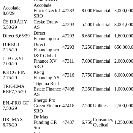
Accolade
Accolade
Finco Czech 1
47283
8.000
Financial
3,000,00
8.0/29
SRO
ČS DRÁHY
Ceske Drahy
47293
5.500
Industrial
8,001,00
5,50/29
AS
Direct
Direct 6,65/29
47293
6.650
Financial
1,600,00
Financing sro
DIRECT
Direct
47293
7.250
Financial
650,000,
7.25/29
Financing sro
J&T Global
JTFG XVI
Finance XV
47311
7.000
Financial
2,000,00
7.00/29
SRO
KKCG FIN
Kkcg
47316
7.750
Financial
6,000,00
7.75/29
Financing AS
Trigema Real
TRIGEMA
Estate Finance
47408
7.350
Financial
1,000,00
REF7,35/29
AS
Energo-Pro
EN.-PRO GF
Green Finance
47416
7.500
Utilities
2,500,00
7,50/29
SRO
Dr Max
DR. MAX
Consumer,
Funding CR
47437
6.750
1,250,00
6,75/29
Cyclical
Sro