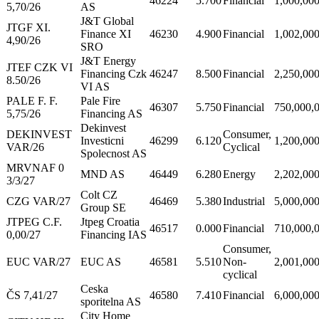
46224
5.700
Financial
1,000,00
5,70/26
AS
J&T Global
JTGF XI.
Finance XI
46230
4.900
Financial
1,002,00
4,90/26
SRO
J&T Energy
JTEF CZK VI
Financing Czk
46247
8.500
Financial
2,250,00
8.50/26
VI AS
PALE F. F.
Pale Fire
46307
5.750
Financial
750,000,
5,75/26
Financing AS
Dekinvest
DEKINVEST
Consumer,
Investicni
46299
6.120
1,200,00
VAR/26
Cyclical
Spolecnost AS
MRVNAF 0
MND AS
46449
6.280
Energy
2,202,00
3/3/27
Colt CZ
CZG VAR/27
46469
5.380
Industrial
5,000,00
Group SE
JTPEG C.F.
Jtpeg Croatia
46517
0.000
Financial
710,000,
0,00/27
Financing IAS
Consumer,
EUC VAR/27
EUC AS
46581
5.510
Non-
2,001,00
cyclical
Ceska
ČS 7,41/27
46580
7.410
Financial
6,000,00
sporitelna AS
City Home