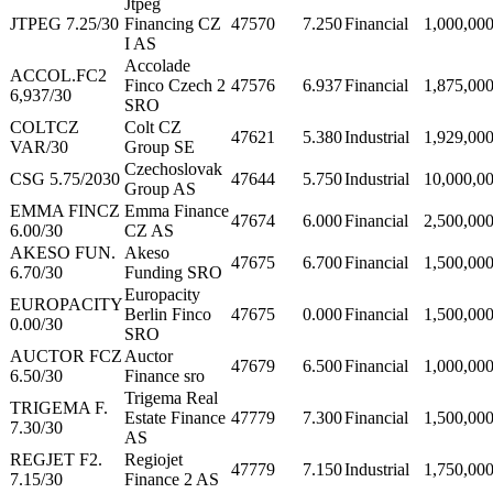
Jtpeg
JTPEG 7.25/30
Financing CZ
47570
7.250
Financial
1,000,00
I AS
Accolade
ACCOL.FC2
Finco Czech 2
47576
6.937
Financial
1,875,00
6,937/30
SRO
COLTCZ
Colt CZ
47621
5.380
Industrial
1,929,00
VAR/30
Group SE
Czechoslovak
CSG 5.75/2030
47644
5.750
Industrial
10,000,0
Group AS
EMMA FINCZ
Emma Finance
47674
6.000
Financial
2,500,00
6.00/30
CZ AS
AKESO FUN.
Akeso
47675
6.700
Financial
1,500,00
6.70/30
Funding SRO
Europacity
EUROPACITY
Berlin Finco
47675
0.000
Financial
1,500,00
0.00/30
SRO
AUCTOR FCZ
Auctor
47679
6.500
Financial
1,000,00
6.50/30
Finance sro
Trigema Real
TRIGEMA F.
Estate Finance
47779
7.300
Financial
1,500,00
7.30/30
AS
REGJET F2.
Regiojet
47779
7.150
Industrial
1,750,00
7.15/30
Finance 2 AS