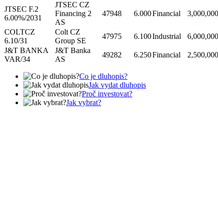
JTSEC CZ
JTSEC F.2
Financing 2
47948
6.000
Financial
3,000,00
6.00%/2031
AS
COLTCZ
Colt CZ
47975
6.100
Industrial
6,000,00
6.10/31
Group SE
J&T BANKA
J&T Banka
49282
6.250
Financial
2,500,00
VAR/34
AS
Co je dluhopis?
Jak vydat dluhopis
Proč investovat?
Jak vybrat?