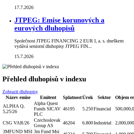
17.7.2026
JTPEG: Emise korunových a
eurových dluhopisů
Společnost JTPEG FINANCING 2 EUR I, a. s. dneškem
vydává seniorní dluhopisy JTPEG FIN...
15.7.2026
Přehled dluhopisů v indexu
Zobrazit dluhopisy
Název emise
Emitent
Splatnost
Úrok
Sektor
Objem em
Alpha Quest
ALPHA Q.
Funds SICAV
46195
5.250
Financial
500,000,
5,25/26
PLC
Czechoslovak
CSG VAR/26
46204
6.800
Industrial
2,000,00
Group AS
3MFUND MSI
3m Fund Msi