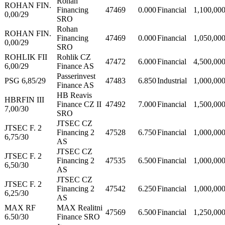
Rohan
ROHAN FIN.
Financing
47469
0.000
Financial
1,100,00
0,00/29
SRO
Rohan
ROHAN FIN.
Financing
47469
0.000
Financial
1,050,00
0,00/29
SRO
ROHLIK FII
Rohlik CZ
47472
6.000
Financial
4,500,00
6,00/29
Finance AS
Passerinvest
PSG 6,85/29
47483
6.850
Industrial
1,000,00
Finance AS
HB Reavis
HBRFIN III
Finance CZ II
47492
7.000
Financial
1,500,00
7,00/30
SRO
JTSEC CZ
JTSEC F. 2
Financing 2
47528
6.750
Financial
1,000,00
6,75/30
AS
JTSEC CZ
JTSEC F. 2
Financing 2
47535
6.500
Financial
1,000,00
6,50/30
AS
JTSEC CZ
JTSEC F. 2
Financing 2
47542
6.250
Financial
1,000,00
6,25/30
AS
MAX RF
MAX Realitni
47569
6.500
Financial
1,250,00
6.50/30
Finance SRO