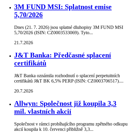
3M FUND MSI: Splatnost emise
5,70/2026
Dnes (21. 7. 2026) jsou splatné dluhopisy 3M FUND MSI
5,70/2026 (ISIN: CZ0003533069). Tyto...
21.7.2026
J&T Banka: Předčasné splacení
certifikátů
J&T Banka oznámila rozhodnutí o splacení perpetuitních
certifikátů J&T BK 6,5% PERP (ISIN: CZ0003706517)....
20.7.2026
Allwyn: Společnost již koupila 3,3
mil. vlastních akcií
Společnost v rámci probíhajícího programu zpětného odkupu
akcií koupila k 10. červenci přibližně 3,3...