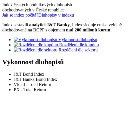
Index českých podnikových dluhopisů
obchodovaných v České republice
Jak se index počítá?
Dluhopisy v indexu
Index sestavili
analytici J&T Banky
, Index sleduje emise veřejně
obchodované na BCPP s objemem
nad 200 milionů korun
.
Výkonnost dluhopisů
Rozdělení dle kupónu
Rozdělení dle sektoru
Výkonnost dluhopisů
J&T Bond Index
J&T Banka Bond Index
Vklad - Total Return
PX - Total Return