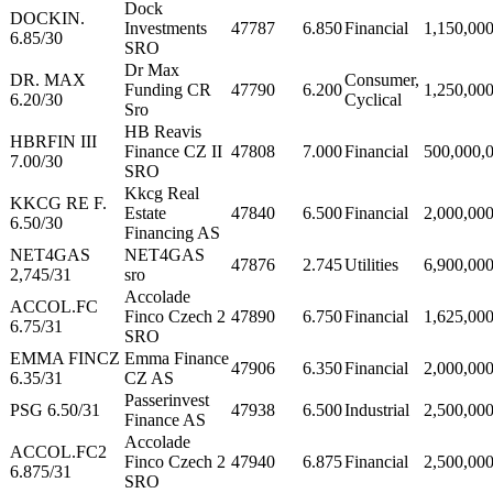
Dock
DOCKIN.
Investments
47787
6.850
Financial
1,150,00
6.85/30
SRO
Dr Max
DR. MAX
Consumer,
Funding CR
47790
6.200
1,250,00
6.20/30
Cyclical
Sro
HB Reavis
HBRFIN III
Finance CZ II
47808
7.000
Financial
500,000,
7.00/30
SRO
Kkcg Real
KKCG RE F.
Estate
47840
6.500
Financial
2,000,00
6.50/30
Financing AS
NET4GAS
NET4GAS
47876
2.745
Utilities
6,900,00
2,745/31
sro
Accolade
ACCOL.FC
Finco Czech 2
47890
6.750
Financial
1,625,00
6.75/31
SRO
EMMA FINCZ
Emma Finance
47906
6.350
Financial
2,000,00
6.35/31
CZ AS
Passerinvest
PSG 6.50/31
47938
6.500
Industrial
2,500,00
Finance AS
Accolade
ACCOL.FC2
Finco Czech 2
47940
6.875
Financial
2,500,00
6.875/31
SRO