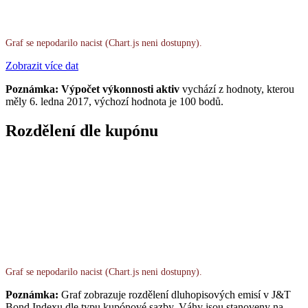
Graf se nepodarilo nacist (Chart.js neni dostupny).
Zobrazit více dat
Poznámka: Výpočet výkonnosti aktiv
vychází z hodnoty, kterou
měly 6. ledna 2017, výchozí hodnota je 100 bodů.
Rozdělení dle kupónu
Graf se nepodarilo nacist (Chart.js neni dostupny).
Poznámka:
Graf zobrazuje rozdělení dluhopisových emisí v J&T
Bond Indexu dle typu kupónové sazby. Váhy jsou stanoveny na