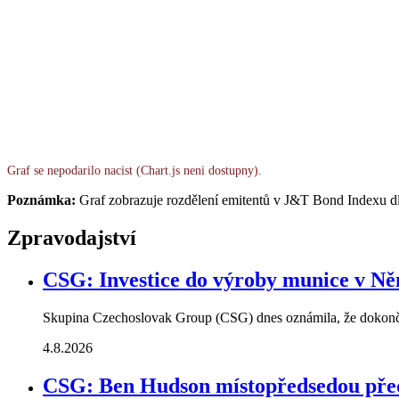
Graf se nepodarilo nacist (Chart.js neni dostupny).
Poznámka:
Graf zobrazuje rozdělení emitentů v J&T Bond Indexu dl
Zpravodajství
CSG: Investice do výroby munice v N
Skupina Czechoslovak Group (CSG) dnes oznámila, že dokonči
4.8.2026
CSG: Ben Hudson místopředsedou pře