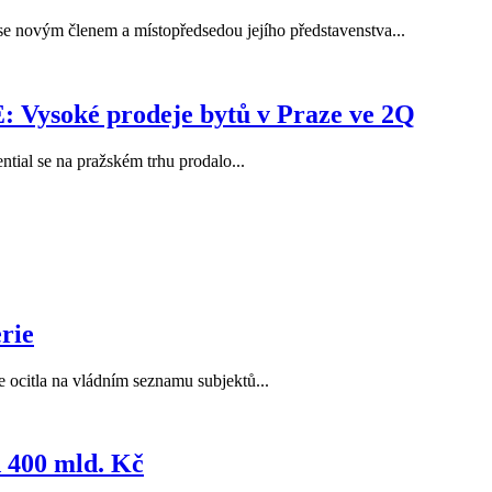
e novým členem a místopředsedou jejího představenstva...
Vysoké prodeje bytů v Praze ve 2Q
tial se na pražském trhu prodalo...
erie
e ocitla na vládním seznamu subjektů...
d 400 mld. Kč