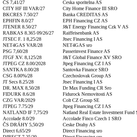
ČS 7,41/27
Ceska sporitelna AS
CITY HF III VAR/27
City Home Finance III SRO
BKCRES 7.50/27
Banka CREDITAS AS
EPHFIN 8.0/27
EPH Financing CZ AS
JTENER 8.50/27
J&T Energy Financing Czk V AS
RABKAS 8.365 09/26/27
Raiffeisenbank AS
JTSEC F. 1 8,25/28
Jtsec Financing I AS
NET4GAS VAR/28
NET4GAS sro
PSG 7,60/28
Passerinvest Finance AS
JTGF XV. 8,125/28
J&T Global Finance XV SRO
JTPEG CZ 8.00/2028
Jtpeg Financing CZ I AS
SANTKA 8.00/28
Santovka Finance SRO
CSG 8.00%/28
Czechoslovak Group AS
JT Secs 8.25/28
Jtsec Financing I AS
DR. MAX 8,50/28
Dr Max Funding CR Sro
FIDURK 8.6/28
Fidurock Nemovitosti AS
CZG VAR/2029
Colt CZ Group SE
JTPEG 7.75/29
Jtpeg Financing CZ I AS
NATLAND IF 7,75/29
Natland Real Estate Investment Fun
Accolade 8.0/29
Accolade Finco Czech 1 SRO
ČS DRÁHY 5,50/29
Ceske Drahy AS
Direct 6,65/29
Direct Financing sro
DIRECT 7.25/29
Direct Financing sro