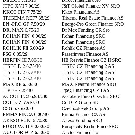
JTFG XVI 7.00/29
J&T Global Finance XV SRO
KKCG FIN 7.75/29
Kkcg Financing AS
TRIGEMA REF7,35/29
Trigema Real Estate Finance AS
EN.-PRO GF 7,50/29
Energo-Pro Green Finance SRO
DR. MAX 6,75/29
Dr Max Funding CR Sro
ROHAN FIN. 0,00/29
Rohan Financing SRO
ROHAN FIN. 0,00/29
Rohan Financing SRO
ROHLIK FII 6,00/29
Rohlik CZ Finance AS
PSG 6,85/29
Passerinvest Finance AS
HBRFIN III 7,00/30
HB Reavis Finance CZ II SRO
JTSEC F. 2 6,75/30
JTSEC CZ Financing 2 AS
JTSEC F. 2 6,50/30
JTSEC CZ Financing 2 AS
JTSEC F. 2 6,25/30
JTSEC CZ Financing 2 AS
MAX RF 6.50/30
MAX Realitni Finance SRO
JTPEG 7.25/30
Jtpeg Financing CZ I AS
ACCOL.FC2 6,937/30
Accolade Finco Czech 2 SRO
COLTCZ VAR/30
Colt CZ Group SE
CSG 5.75/2030
Czechoslovak Group AS
EMMA FINCZ 6.00/30
Emma Finance CZ AS
AKESO FUN. 6.70/30
Akeso Funding SRO
EUROPACITY 0.00/30
Europacity Berlin Finco SRO
AUCTOR FCZ 6.50/30
Auctor Finance sro