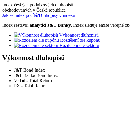
Index českých podnikových dluhopisů
obchodovaných v České republice
Jak se index počítá?
Dluhopisy v indexu
Index sestavili
analytici J&T Banky
, Index sleduje emise veřejně
Výkonnost dluhopisů
Rozdělení dle kupónu
Rozdělení dle sektoru
Výkonnost dluhopisů
J&T Bond Index
J&T Banka Bond Index
Vklad - Total Return
PX - Total Return