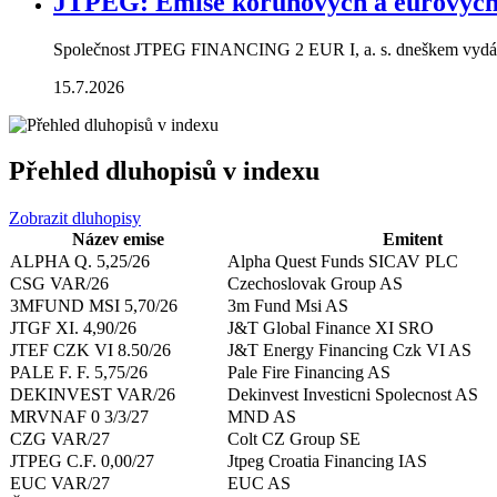
JTPEG: Emise korunových a eurových
Společnost JTPEG FINANCING 2 EUR I, a. s. dneškem vydává
15.7.2026
Přehled dluhopisů v indexu
Zobrazit dluhopisy
Název emise
Emitent
ALPHA Q. 5,25/26
Alpha Quest Funds SICAV PLC
CSG VAR/26
Czechoslovak Group AS
3MFUND MSI 5,70/26
3m Fund Msi AS
JTGF XI. 4,90/26
J&T Global Finance XI SRO
JTEF CZK VI 8.50/26
J&T Energy Financing Czk VI AS
PALE F. F. 5,75/26
Pale Fire Financing AS
DEKINVEST VAR/26
Dekinvest Investicni Spolecnost AS
MRVNAF 0 3/3/27
MND AS
CZG VAR/27
Colt CZ Group SE
JTPEG C.F. 0,00/27
Jtpeg Croatia Financing IAS
EUC VAR/27
EUC AS