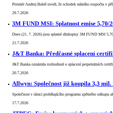
Premiér Andrej Babiš uvedl, že schodek státního rozpočtu v př
29.7.2026
3M FUND MSI: Splatnost emise 5,70/2
Dnes (21. 7. 2026) jsou splatné dluhopisy 3M FUND MSI 5,70
21.7.2026
J&T Banka: Předčasné splacení certif
J&T Banka oznámila rozhodnutí o splacení perpetuitních cer
20.7.2026
Allwyn: Společnost již koupila 3,3 mil. 
Společnost v rámci probíhajícího programu zpětného odkupu akci
17.7.2026