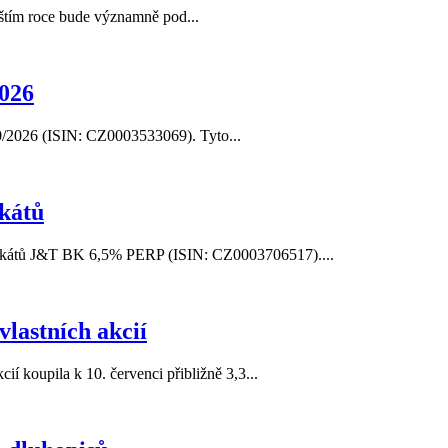
íštím roce bude významně pod...
026
/2026 (ISIN: CZ0003533069). Tyto...
ikátů
tifikátů J&T BK 6,5% PERP (ISIN: CZ0003706517)....
vlastních akcií
í koupila k 10. červenci přibližně 3,3...