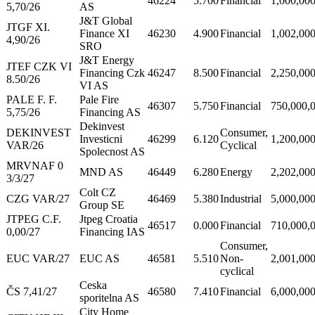
46224
5.700
Financial
1,000,00
5,70/26
AS
J&T Global
JTGF XI.
Finance XI
46230
4.900
Financial
1,002,00
4,90/26
SRO
J&T Energy
JTEF CZK VI
Financing Czk
46247
8.500
Financial
2,250,00
8.50/26
VI AS
PALE F. F.
Pale Fire
46307
5.750
Financial
750,000,
5,75/26
Financing AS
Dekinvest
DEKINVEST
Consumer,
Investicni
46299
6.120
1,200,00
VAR/26
Cyclical
Spolecnost AS
MRVNAF 0
MND AS
46449
6.280
Energy
2,202,00
3/3/27
Colt CZ
CZG VAR/27
46469
5.380
Industrial
5,000,00
Group SE
JTPEG C.F.
Jtpeg Croatia
46517
0.000
Financial
710,000,
0,00/27
Financing IAS
Consumer,
EUC VAR/27
EUC AS
46581
5.510
Non-
2,001,00
cyclical
Ceska
ČS 7,41/27
46580
7.410
Financial
6,000,00
sporitelna AS
City Home