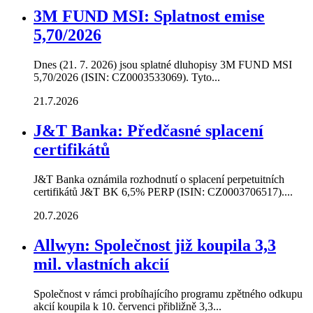
3M FUND MSI: Splatnost emise
5,70/2026
Dnes (21. 7. 2026) jsou splatné dluhopisy 3M FUND MSI
5,70/2026 (ISIN: CZ0003533069). Tyto...
21.7.2026
J&T Banka: Předčasné splacení
certifikátů
J&T Banka oznámila rozhodnutí o splacení perpetuitních
certifikátů J&T BK 6,5% PERP (ISIN: CZ0003706517)....
20.7.2026
Allwyn: Společnost již koupila 3,3
mil. vlastních akcií
Společnost v rámci probíhajícího programu zpětného odkupu
akcií koupila k 10. červenci přibližně 3,3...