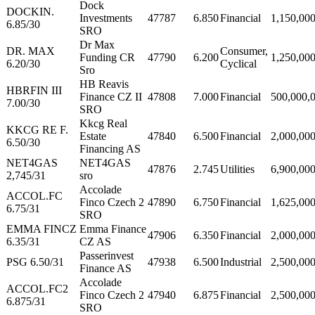
Dock
DOCKIN.
Investments
47787
6.850
Financial
1,150,00
6.85/30
SRO
Dr Max
DR. MAX
Consumer,
Funding CR
47790
6.200
1,250,00
6.20/30
Cyclical
Sro
HB Reavis
HBRFIN III
Finance CZ II
47808
7.000
Financial
500,000,
7.00/30
SRO
Kkcg Real
KKCG RE F.
Estate
47840
6.500
Financial
2,000,00
6.50/30
Financing AS
NET4GAS
NET4GAS
47876
2.745
Utilities
6,900,00
2,745/31
sro
Accolade
ACCOL.FC
Finco Czech 2
47890
6.750
Financial
1,625,00
6.75/31
SRO
EMMA FINCZ
Emma Finance
47906
6.350
Financial
2,000,00
6.35/31
CZ AS
Passerinvest
PSG 6.50/31
47938
6.500
Industrial
2,500,00
Finance AS
Accolade
ACCOL.FC2
Finco Czech 2
47940
6.875
Financial
2,500,00
6.875/31
SRO