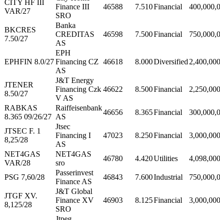
CITY HF III
Finance III
46588
7.510
Financial
400,000,
VAR/27
SRO
Banka
BKCRES
CREDITAS
46598
7.500
Financial
750,000,
7.50/27
AS
EPH
EPHFIN 8.0/27
Financing CZ
46618
8.000
Diversified
2,400,00
AS
J&T Energy
JTENER
Financing Czk
46622
8.500
Financial
2,250,00
8.50/27
V AS
RABKAS
Raiffeisenbank
46656
8.365
Financial
300,000,
8.365 09/26/27
AS
Jtsec
JTSEC F. 1
Financing I
47023
8.250
Financial
3,000,00
8,25/28
AS
NET4GAS
NET4GAS
46780
4.420
Utilities
4,098,00
VAR/28
sro
Passerinvest
PSG 7,60/28
46843
7.600
Industrial
750,000,
Finance AS
J&T Global
JTGF XV.
Finance XV
46903
8.125
Financial
3,000,00
8,125/28
SRO
Jtpeg