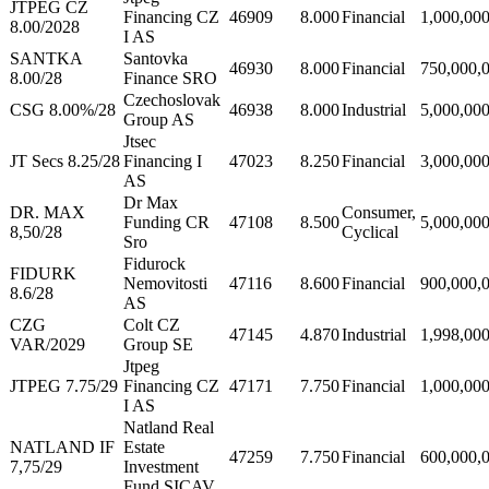
JTPEG CZ
Financing CZ
46909
8.000
Financial
1,000,00
8.00/2028
I AS
SANTKA
Santovka
46930
8.000
Financial
750,000,
8.00/28
Finance SRO
Czechoslovak
CSG 8.00%/28
46938
8.000
Industrial
5,000,00
Group AS
Jtsec
JT Secs 8.25/28
Financing I
47023
8.250
Financial
3,000,00
AS
Dr Max
DR. MAX
Consumer,
Funding CR
47108
8.500
5,000,00
8,50/28
Cyclical
Sro
Fidurock
FIDURK
Nemovitosti
47116
8.600
Financial
900,000,
8.6/28
AS
CZG
Colt CZ
47145
4.870
Industrial
1,998,00
VAR/2029
Group SE
Jtpeg
JTPEG 7.75/29
Financing CZ
47171
7.750
Financial
1,000,00
I AS
Natland Real
NATLAND IF
Estate
47259
7.750
Financial
600,000,
7,75/29
Investment
Fund SICAV