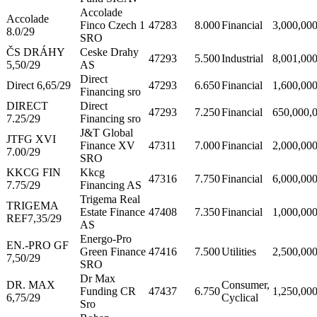
Accolade
Accolade
Finco Czech 1
47283
8.000
Financial
3,000,00
8.0/29
SRO
ČS DRÁHY
Ceske Drahy
47293
5.500
Industrial
8,001,00
5,50/29
AS
Direct
Direct 6,65/29
47293
6.650
Financial
1,600,00
Financing sro
DIRECT
Direct
47293
7.250
Financial
650,000,
7.25/29
Financing sro
J&T Global
JTFG XVI
Finance XV
47311
7.000
Financial
2,000,00
7.00/29
SRO
KKCG FIN
Kkcg
47316
7.750
Financial
6,000,00
7.75/29
Financing AS
Trigema Real
TRIGEMA
Estate Finance
47408
7.350
Financial
1,000,00
REF7,35/29
AS
Energo-Pro
EN.-PRO GF
Green Finance
47416
7.500
Utilities
2,500,00
7,50/29
SRO
Dr Max
DR. MAX
Consumer,
Funding CR
47437
6.750
1,250,00
6,75/29
Cyclical
Sro