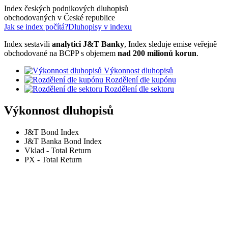
Index českých podnikových dluhopisů
obchodovaných v České republice
Jak se index počítá?
Dluhopisy v indexu
Index sestavili
analytici J&T Banky
, Index sleduje emise veřejně
obchodované na BCPP s objemem
nad 200 milionů korun
.
Výkonnost dluhopisů
Rozdělení dle kupónu
Rozdělení dle sektoru
Výkonnost dluhopisů
J&T Bond Index
J&T Banka Bond Index
Vklad - Total Return
PX - Total Return