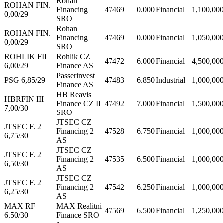
Rohan
ROHAN FIN.
Financing
47469
0.000
Financial
1,100,00
0,00/29
SRO
Rohan
ROHAN FIN.
Financing
47469
0.000
Financial
1,050,00
0,00/29
SRO
ROHLIK FII
Rohlik CZ
47472
6.000
Financial
4,500,00
6,00/29
Finance AS
Passerinvest
PSG 6,85/29
47483
6.850
Industrial
1,000,00
Finance AS
HB Reavis
HBRFIN III
Finance CZ II
47492
7.000
Financial
1,500,00
7,00/30
SRO
JTSEC CZ
JTSEC F. 2
Financing 2
47528
6.750
Financial
1,000,00
6,75/30
AS
JTSEC CZ
JTSEC F. 2
Financing 2
47535
6.500
Financial
1,000,00
6,50/30
AS
JTSEC CZ
JTSEC F. 2
Financing 2
47542
6.250
Financial
1,000,00
6,25/30
AS
MAX RF
MAX Realitni
47569
6.500
Financial
1,250,00
6.50/30
Finance SRO