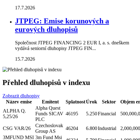
17.7.2026
JTPEG: Emise korunových a
eurových dluhopisů
Společnost JTPEG FINANCING 2 EUR I, a. s. dneškem
vydává seniorní dluhopisy JTPEG FIN...
15.7.2026
Přehled dluhopisů v indexu
Zobrazit dluhopisy
Název emise
Emitent
Splatnost
Úrok
Sektor
Objem em
Alpha Quest
ALPHA Q.
Funds SICAV
46195
5.250
Financial
500,000,
5,25/26
PLC
Czechoslovak
CSG VAR/26
46204
6.800
Industrial
2,000,00
Group AS
3MFUND MSI
3m Fund Msi