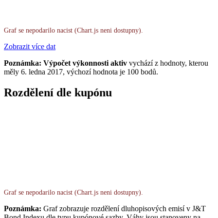
Graf se nepodarilo nacist (Chart.js neni dostupny).
Zobrazit více dat
Poznámka: Výpočet výkonnosti aktiv
vychází z hodnoty, kterou
měly 6. ledna 2017, výchozí hodnota je 100 bodů.
Rozdělení dle kupónu
Graf se nepodarilo nacist (Chart.js neni dostupny).
Poznámka:
Graf zobrazuje rozdělení dluhopisových emisí v J&T
Bond Indexu dle typu kupónové sazby. Váhy jsou stanoveny na