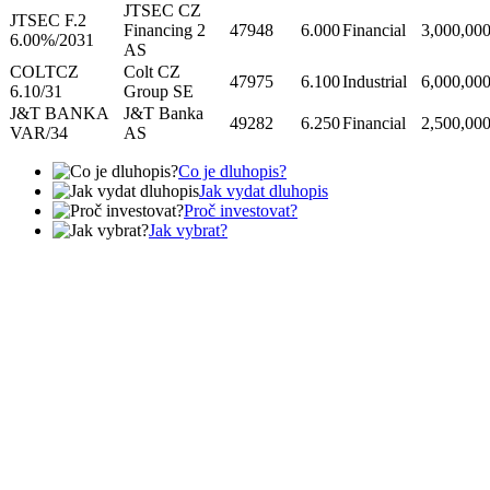
JTSEC CZ
JTSEC F.2
Financing 2
47948
6.000
Financial
3,000,00
6.00%/2031
AS
COLTCZ
Colt CZ
47975
6.100
Industrial
6,000,00
6.10/31
Group SE
J&T BANKA
J&T Banka
49282
6.250
Financial
2,500,00
VAR/34
AS
Co je dluhopis?
Jak vydat dluhopis
Proč investovat?
Jak vybrat?