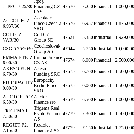
Jtpeg
JTPEG 7.25/30
Financing CZ
47570
7.250
Financial
1,000,00
I AS
Accolade
ACCOL.FC2
Finco Czech 2
47576
6.937
Financial
1,875,00
6,937/30
SRO
COLTCZ
Colt CZ
47621
5.380
Industrial
1,929,00
VAR/30
Group SE
Czechoslovak
CSG 5.75/2030
47644
5.750
Industrial
10,000,0
Group AS
EMMA FINCZ
Emma Finance
47674
6.000
Financial
2,500,00
6.00/30
CZ AS
AKESO FUN.
Akeso
47675
6.700
Financial
1,500,00
6.70/30
Funding SRO
Europacity
EUROPACITY
Berlin Finco
47675
0.000
Financial
1,500,00
0.00/30
SRO
AUCTOR FCZ
Auctor
47679
6.500
Financial
1,000,00
6.50/30
Finance sro
Trigema Real
TRIGEMA F.
Estate Finance
47779
7.300
Financial
1,500,00
7.30/30
AS
REGJET F2.
Regiojet
47779
7.150
Industrial
1,750,00
7.15/30
Finance 2 AS