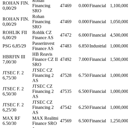
Rohan
ROHAN FIN.
Financing
47469
0.000
Financial
1,100,00
0,00/29
SRO
Rohan
ROHAN FIN.
Financing
47469
0.000
Financial
1,050,00
0,00/29
SRO
ROHLIK FII
Rohlik CZ
47472
6.000
Financial
4,500,00
6,00/29
Finance AS
Passerinvest
PSG 6,85/29
47483
6.850
Industrial
1,000,00
Finance AS
HB Reavis
HBRFIN III
Finance CZ II
47492
7.000
Financial
1,500,00
7,00/30
SRO
JTSEC CZ
JTSEC F. 2
Financing 2
47528
6.750
Financial
1,000,00
6,75/30
AS
JTSEC CZ
JTSEC F. 2
Financing 2
47535
6.500
Financial
1,000,00
6,50/30
AS
JTSEC CZ
JTSEC F. 2
Financing 2
47542
6.250
Financial
1,000,00
6,25/30
AS
MAX RF
MAX Realitni
47569
6.500
Financial
1,250,00
6.50/30
Finance SRO