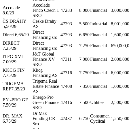
Accolade
Accolade
Finco Czech 1
47283
8.000
Financial
3,000,00
8.0/29
SRO
ČS DRÁHY
Ceske Drahy
47293
5.500
Industrial
8,001,00
5,50/29
AS
Direct
Direct 6,65/29
47293
6.650
Financial
1,600,00
Financing sro
DIRECT
Direct
47293
7.250
Financial
650,000,
7.25/29
Financing sro
J&T Global
JTFG XVI
Finance XV
47311
7.000
Financial
2,000,00
7.00/29
SRO
KKCG FIN
Kkcg
47316
7.750
Financial
6,000,00
7.75/29
Financing AS
Trigema Real
TRIGEMA
Estate Finance
47408
7.350
Financial
1,000,00
REF7,35/29
AS
Energo-Pro
EN.-PRO GF
Green Finance
47416
7.500
Utilities
2,500,00
7,50/29
SRO
Dr Max
DR. MAX
Consumer,
Funding CR
47437
6.750
1,250,00
6,75/29
Cyclical
Sro