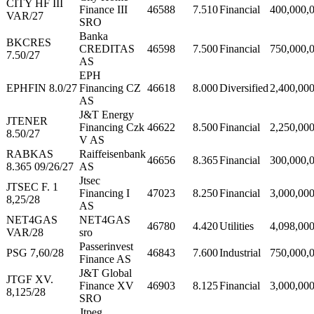
CITY HF III
Finance III
46588
7.510
Financial
400,000,
VAR/27
SRO
Banka
BKCRES
CREDITAS
46598
7.500
Financial
750,000,
7.50/27
AS
EPH
EPHFIN 8.0/27
Financing CZ
46618
8.000
Diversified
2,400,00
AS
J&T Energy
JTENER
Financing Czk
46622
8.500
Financial
2,250,00
8.50/27
V AS
RABKAS
Raiffeisenbank
46656
8.365
Financial
300,000,
8.365 09/26/27
AS
Jtsec
JTSEC F. 1
Financing I
47023
8.250
Financial
3,000,00
8,25/28
AS
NET4GAS
NET4GAS
46780
4.420
Utilities
4,098,00
VAR/28
sro
Passerinvest
PSG 7,60/28
46843
7.600
Industrial
750,000,
Finance AS
J&T Global
JTGF XV.
Finance XV
46903
8.125
Financial
3,000,00
8,125/28
SRO
Jtpeg