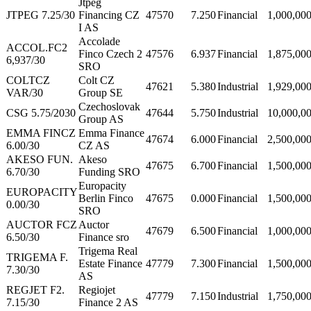
Jtpeg
JTPEG 7.25/30
Financing CZ
47570
7.250
Financial
1,000,00
I AS
Accolade
ACCOL.FC2
Finco Czech 2
47576
6.937
Financial
1,875,00
6,937/30
SRO
COLTCZ
Colt CZ
47621
5.380
Industrial
1,929,00
VAR/30
Group SE
Czechoslovak
CSG 5.75/2030
47644
5.750
Industrial
10,000,0
Group AS
EMMA FINCZ
Emma Finance
47674
6.000
Financial
2,500,00
6.00/30
CZ AS
AKESO FUN.
Akeso
47675
6.700
Financial
1,500,00
6.70/30
Funding SRO
Europacity
EUROPACITY
Berlin Finco
47675
0.000
Financial
1,500,00
0.00/30
SRO
AUCTOR FCZ
Auctor
47679
6.500
Financial
1,000,00
6.50/30
Finance sro
Trigema Real
TRIGEMA F.
Estate Finance
47779
7.300
Financial
1,500,00
7.30/30
AS
REGJET F2.
Regiojet
47779
7.150
Industrial
1,750,00
7.15/30
Finance 2 AS