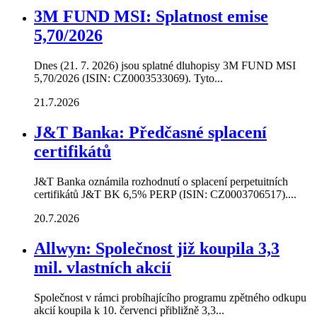
3M FUND MSI: Splatnost emise
5,70/2026
Dnes (21. 7. 2026) jsou splatné dluhopisy 3M FUND MSI
5,70/2026 (ISIN: CZ0003533069). Tyto...
21.7.2026
J&T Banka: Předčasné splacení
certifikátů
J&T Banka oznámila rozhodnutí o splacení perpetuitních
certifikátů J&T BK 6,5% PERP (ISIN: CZ0003706517)....
20.7.2026
Allwyn: Společnost již koupila 3,3
mil. vlastních akcií
Společnost v rámci probíhajícího programu zpětného odkupu
akcií koupila k 10. červenci přibližně 3,3...