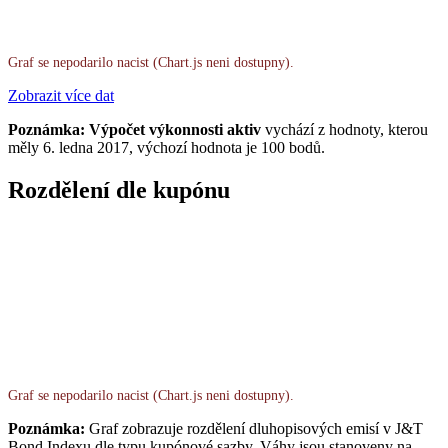
Graf se nepodarilo nacist (Chart.js neni dostupny).
Zobrazit více dat
Poznámka: Výpočet výkonnosti aktiv
vychází z hodnoty, kterou
měly 6. ledna 2017, výchozí hodnota je 100 bodů.
Rozdělení dle kupónu
Graf se nepodarilo nacist (Chart.js neni dostupny).
Poznámka:
Graf zobrazuje rozdělení dluhopisových emisí v J&T
Bond Indexu dle typu kupónové sazby. Váhy jsou stanoveny na