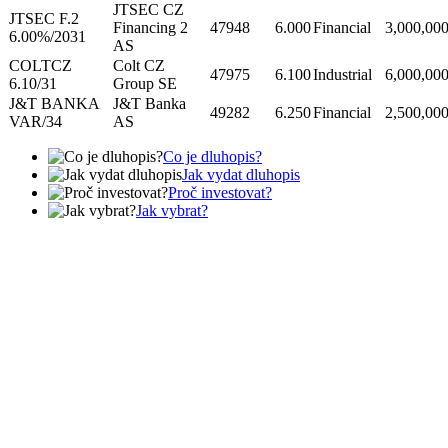
JTSEC CZ
JTSEC F.2
Financing 2
47948
6.000
Financial
3,000,00
6.00%/2031
AS
COLTCZ
Colt CZ
47975
6.100
Industrial
6,000,00
6.10/31
Group SE
J&T BANKA
J&T Banka
49282
6.250
Financial
2,500,00
VAR/34
AS
Co je dluhopis?
Jak vydat dluhopis
Proč investovat?
Jak vybrat?