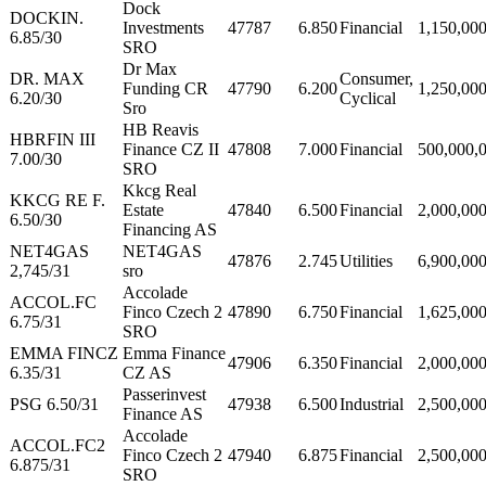
Dock
DOCKIN.
Investments
47787
6.850
Financial
1,150,00
6.85/30
SRO
Dr Max
DR. MAX
Consumer,
Funding CR
47790
6.200
1,250,00
6.20/30
Cyclical
Sro
HB Reavis
HBRFIN III
Finance CZ II
47808
7.000
Financial
500,000,
7.00/30
SRO
Kkcg Real
KKCG RE F.
Estate
47840
6.500
Financial
2,000,00
6.50/30
Financing AS
NET4GAS
NET4GAS
47876
2.745
Utilities
6,900,00
2,745/31
sro
Accolade
ACCOL.FC
Finco Czech 2
47890
6.750
Financial
1,625,00
6.75/31
SRO
EMMA FINCZ
Emma Finance
47906
6.350
Financial
2,000,00
6.35/31
CZ AS
Passerinvest
PSG 6.50/31
47938
6.500
Industrial
2,500,00
Finance AS
Accolade
ACCOL.FC2
Finco Czech 2
47940
6.875
Financial
2,500,00
6.875/31
SRO