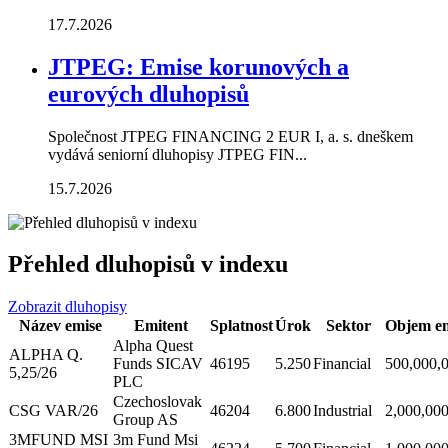
17.7.2026
JTPEG: Emise korunových a
eurových dluhopisů
Společnost JTPEG FINANCING 2 EUR I, a. s. dneškem
vydává seniorní dluhopisy JTPEG FIN...
15.7.2026
Přehled dluhopisů v indexu
Zobrazit dluhopisy
Název emise
Emitent
Splatnost
Úrok
Sektor
Objem em
Alpha Quest
ALPHA Q.
Funds SICAV
46195
5.250
Financial
500,000,
5,25/26
PLC
Czechoslovak
CSG VAR/26
46204
6.800
Industrial
2,000,00
Group AS
3MFUND MSI
3m Fund Msi