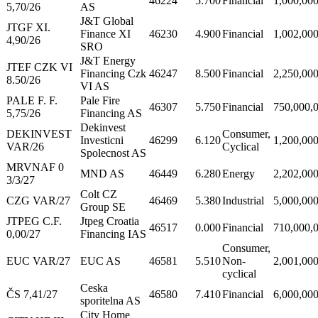
46224
5.700
Financial
1,000,00
5,70/26
AS
J&T Global
JTGF XI.
Finance XI
46230
4.900
Financial
1,002,00
4,90/26
SRO
J&T Energy
JTEF CZK VI
Financing Czk
46247
8.500
Financial
2,250,00
8.50/26
VI AS
PALE F. F.
Pale Fire
46307
5.750
Financial
750,000,
5,75/26
Financing AS
Dekinvest
DEKINVEST
Consumer,
Investicni
46299
6.120
1,200,00
VAR/26
Cyclical
Spolecnost AS
MRVNAF 0
MND AS
46449
6.280
Energy
2,202,00
3/3/27
Colt CZ
CZG VAR/27
46469
5.380
Industrial
5,000,00
Group SE
JTPEG C.F.
Jtpeg Croatia
46517
0.000
Financial
710,000,
0,00/27
Financing IAS
Consumer,
EUC VAR/27
EUC AS
46581
5.510
Non-
2,001,00
cyclical
Ceska
ČS 7,41/27
46580
7.410
Financial
6,000,00
sporitelna AS
City Home