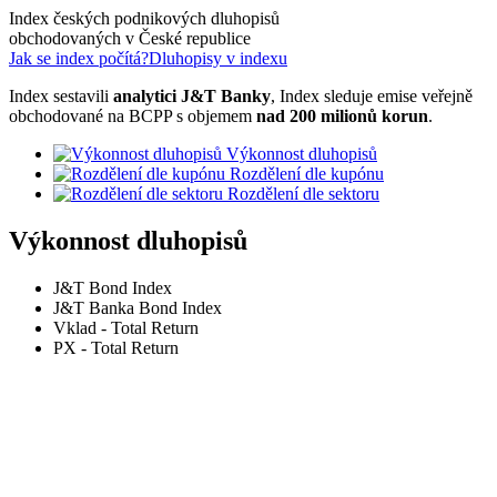
Index českých podnikových dluhopisů
obchodovaných v České republice
Jak se index počítá?
Dluhopisy v indexu
Index sestavili
analytici J&T Banky
, Index sleduje emise veřejně
obchodované na BCPP s objemem
nad 200 milionů korun
.
Výkonnost dluhopisů
Rozdělení dle kupónu
Rozdělení dle sektoru
Výkonnost dluhopisů
J&T Bond Index
J&T Banka Bond Index
Vklad - Total Return
PX - Total Return