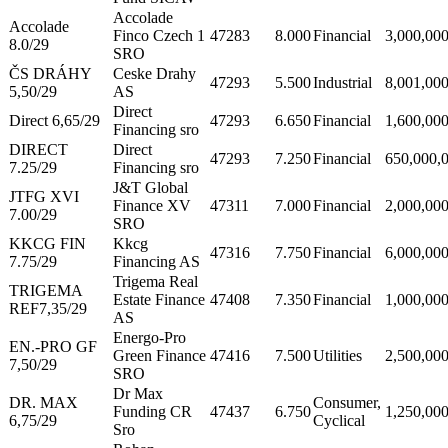
Accolade
Accolade
Finco Czech 1
47283
8.000
Financial
3,000,00
8.0/29
SRO
ČS DRÁHY
Ceske Drahy
47293
5.500
Industrial
8,001,00
5,50/29
AS
Direct
Direct 6,65/29
47293
6.650
Financial
1,600,00
Financing sro
DIRECT
Direct
47293
7.250
Financial
650,000,
7.25/29
Financing sro
J&T Global
JTFG XVI
Finance XV
47311
7.000
Financial
2,000,00
7.00/29
SRO
KKCG FIN
Kkcg
47316
7.750
Financial
6,000,00
7.75/29
Financing AS
Trigema Real
TRIGEMA
Estate Finance
47408
7.350
Financial
1,000,00
REF7,35/29
AS
Energo-Pro
EN.-PRO GF
Green Finance
47416
7.500
Utilities
2,500,00
7,50/29
SRO
Dr Max
DR. MAX
Consumer,
Funding CR
47437
6.750
1,250,00
6,75/29
Cyclical
Sro