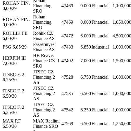
Rohan
ROHAN FIN.
Financing
47469
0.000
Financial
1,100,00
0,00/29
SRO
Rohan
ROHAN FIN.
Financing
47469
0.000
Financial
1,050,00
0,00/29
SRO
ROHLIK FII
Rohlik CZ
47472
6.000
Financial
4,500,00
6,00/29
Finance AS
Passerinvest
PSG 6,85/29
47483
6.850
Industrial
1,000,00
Finance AS
HB Reavis
HBRFIN III
Finance CZ II
47492
7.000
Financial
1,500,00
7,00/30
SRO
JTSEC CZ
JTSEC F. 2
Financing 2
47528
6.750
Financial
1,000,00
6,75/30
AS
JTSEC CZ
JTSEC F. 2
Financing 2
47535
6.500
Financial
1,000,00
6,50/30
AS
JTSEC CZ
JTSEC F. 2
Financing 2
47542
6.250
Financial
1,000,00
6,25/30
AS
MAX RF
MAX Realitni
47569
6.500
Financial
1,250,00
6.50/30
Finance SRO