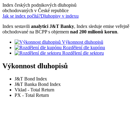
Index českých podnikových dluhopisů
obchodovaných v České republice
Jak se index počítá?
Dluhopisy v indexu
Index sestavili
analytici J&T Banky
, Index sleduje emise veřejně
obchodované na BCPP s objemem
nad 200 milionů korun
.
Výkonnost dluhopisů
Rozdělení dle kupónu
Rozdělení dle sektoru
Výkonnost dluhopisů
J&T Bond Index
J&T Banka Bond Index
Vklad - Total Return
PX - Total Return