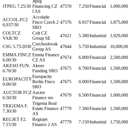
Jtpeg
JTPEG 7.25/30
Financing CZ
47570
7.250
Financial
1,000,00
I AS
Accolade
ACCOL.FC2
Finco Czech 2
47576
6.937
Financial
1,875,00
6,937/30
SRO
COLTCZ
Colt CZ
47621
5.380
Industrial
1,929,00
VAR/30
Group SE
Czechoslovak
CSG 5.75/2030
47644
5.750
Industrial
10,000,0
Group AS
EMMA FINCZ
Emma Finance
47674
6.000
Financial
2,500,00
6.00/30
CZ AS
AKESO FUN.
Akeso
47675
6.700
Financial
1,500,00
6.70/30
Funding SRO
Europacity
EUROPACITY
Berlin Finco
47675
0.000
Financial
1,500,00
0.00/30
SRO
AUCTOR FCZ
Auctor
47679
6.500
Financial
1,000,00
6.50/30
Finance sro
Trigema Real
TRIGEMA F.
Estate Finance
47779
7.300
Financial
1,500,00
7.30/30
AS
REGJET F2.
Regiojet
47779
7.150
Industrial
1,750,00
7.15/30
Finance 2 AS