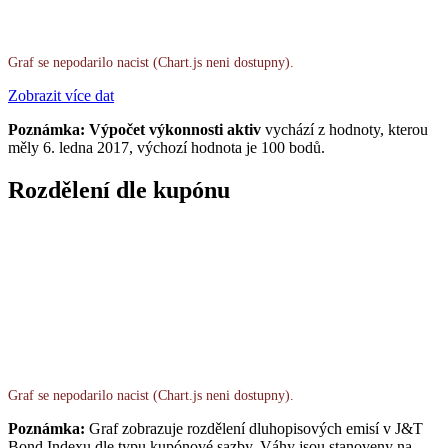
Graf se nepodarilo nacist (Chart.js neni dostupny).
Zobrazit více dat
Poznámka: Výpočet výkonnosti aktiv
vychází z hodnoty, kterou
měly 6. ledna 2017, výchozí hodnota je 100 bodů.
Rozdělení dle kupónu
Graf se nepodarilo nacist (Chart.js neni dostupny).
Poznámka:
Graf zobrazuje rozdělení dluhopisových emisí v J&T
Bond Indexu dle typu kupónové sazby. Váhy jsou stanoveny na