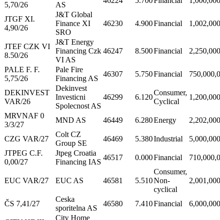
46224
5.700
Financial
1,000,00
5,70/26
AS
J&T Global
JTGF XI.
Finance XI
46230
4.900
Financial
1,002,00
4,90/26
SRO
J&T Energy
JTEF CZK VI
Financing Czk
46247
8.500
Financial
2,250,00
8.50/26
VI AS
PALE F. F.
Pale Fire
46307
5.750
Financial
750,000,
5,75/26
Financing AS
Dekinvest
DEKINVEST
Consumer,
Investicni
46299
6.120
1,200,00
VAR/26
Cyclical
Spolecnost AS
MRVNAF 0
MND AS
46449
6.280
Energy
2,202,00
3/3/27
Colt CZ
CZG VAR/27
46469
5.380
Industrial
5,000,00
Group SE
JTPEG C.F.
Jtpeg Croatia
46517
0.000
Financial
710,000,
0,00/27
Financing IAS
Consumer,
EUC VAR/27
EUC AS
46581
5.510
Non-
2,001,00
cyclical
Ceska
ČS 7,41/27
46580
7.410
Financial
6,000,00
sporitelna AS
City Home