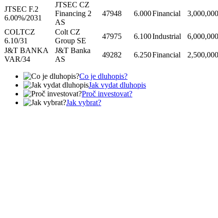
JTSEC CZ
JTSEC F.2
Financing 2
47948
6.000
Financial
3,000,00
6.00%/2031
AS
COLTCZ
Colt CZ
47975
6.100
Industrial
6,000,00
6.10/31
Group SE
J&T BANKA
J&T Banka
49282
6.250
Financial
2,500,00
VAR/34
AS
Co je dluhopis?
Jak vydat dluhopis
Proč investovat?
Jak vybrat?