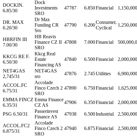
Dock
DOCKIN.
Investments
47787
6.850
Financial
1,150,00
6.85/30
SRO
Dr Max
DR. MAX
Consumer,
Funding CR
47790
6.200
1,250,00
6.20/30
Cyclical
Sro
HB Reavis
HBRFIN III
Finance CZ II
47808
7.000
Financial
500,000,
7.00/30
SRO
Kkcg Real
KKCG RE F.
Estate
47840
6.500
Financial
2,000,00
6.50/30
Financing AS
NET4GAS
NET4GAS
47876
2.745
Utilities
6,900,00
2,745/31
sro
Accolade
ACCOL.FC
Finco Czech 2
47890
6.750
Financial
1,625,00
6.75/31
SRO
EMMA FINCZ
Emma Finance
47906
6.350
Financial
2,000,00
6.35/31
CZ AS
Passerinvest
PSG 6.50/31
47938
6.500
Industrial
2,500,00
Finance AS
Accolade
ACCOL.FC2
Finco Czech 2
47940
6.875
Financial
2,500,00
6.875/31
SRO