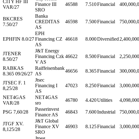
CITY HF III
Finance III
46588
7.510
Financial
400,000,
VAR/27
SRO
Banka
BKCRES
CREDITAS
46598
7.500
Financial
750,000,
7.50/27
AS
EPH
EPHFIN 8.0/27
Financing CZ
46618
8.000
Diversified
2,400,00
AS
J&T Energy
JTENER
Financing Czk
46622
8.500
Financial
2,250,00
8.50/27
V AS
RABKAS
Raiffeisenbank
46656
8.365
Financial
300,000,
8.365 09/26/27
AS
Jtsec
JTSEC F. 1
Financing I
47023
8.250
Financial
3,000,00
8,25/28
AS
NET4GAS
NET4GAS
46780
4.420
Utilities
4,098,00
VAR/28
sro
Passerinvest
PSG 7,60/28
46843
7.600
Industrial
750,000,
Finance AS
J&T Global
JTGF XV.
Finance XV
46903
8.125
Financial
3,000,00
8,125/28
SRO
Jtpeg