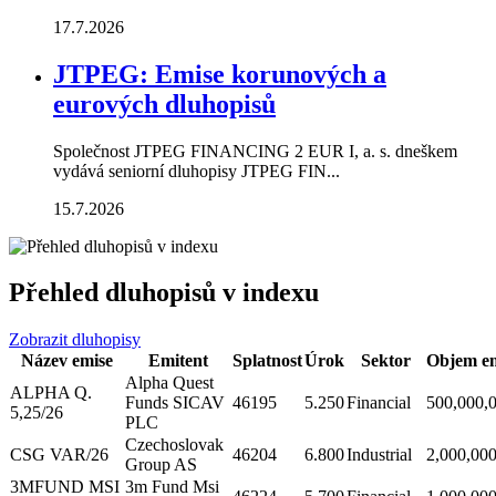
17.7.2026
JTPEG: Emise korunových a
eurových dluhopisů
Společnost JTPEG FINANCING 2 EUR I, a. s. dneškem
vydává seniorní dluhopisy JTPEG FIN...
15.7.2026
Přehled dluhopisů v indexu
Zobrazit dluhopisy
Název emise
Emitent
Splatnost
Úrok
Sektor
Objem em
Alpha Quest
ALPHA Q.
Funds SICAV
46195
5.250
Financial
500,000,
5,25/26
PLC
Czechoslovak
CSG VAR/26
46204
6.800
Industrial
2,000,00
Group AS
3MFUND MSI
3m Fund Msi