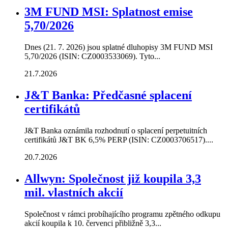
3M FUND MSI: Splatnost emise
5,70/2026
Dnes (21. 7. 2026) jsou splatné dluhopisy 3M FUND MSI
5,70/2026 (ISIN: CZ0003533069). Tyto...
21.7.2026
J&T Banka: Předčasné splacení
certifikátů
J&T Banka oznámila rozhodnutí o splacení perpetuitních
certifikátů J&T BK 6,5% PERP (ISIN: CZ0003706517)....
20.7.2026
Allwyn: Společnost již koupila 3,3
mil. vlastních akcií
Společnost v rámci probíhajícího programu zpětného odkupu
akcií koupila k 10. červenci přibližně 3,3...