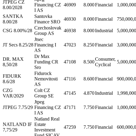
JTPEG CZ
Financing CZ
46909
8.000
Financial
1,000,00
8.00/2028
I AS
SANTKA
Santovka
46930
8.000
Financial
750,000,
8.00/28
Finance SRO
Czechoslovak
CSG 8.00%/28
46938
8.000
Industrial
5,000,00
Group AS
Jtsec
JT Secs 8.25/28
Financing I
47023
8.250
Financial
3,000,00
AS
Dr Max
DR. MAX
Consumer,
Funding CR
47108
8.500
5,000,00
8,50/28
Cyclical
Sro
Fidurock
FIDURK
Nemovitosti
47116
8.600
Financial
900,000,
8.6/28
AS
CZG
Colt CZ
47145
4.870
Industrial
1,998,00
VAR/2029
Group SE
Jtpeg
JTPEG 7.75/29
Financing CZ
47171
7.750
Financial
1,000,00
I AS
Natland Real
NATLAND IF
Estate
47259
7.750
Financial
600,000,
7,75/29
Investment
Fund SICAV