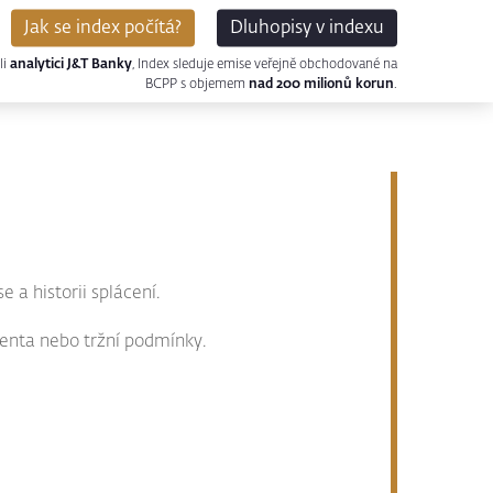
Jak se index počítá?
Dluhopisy v indexu
li
analytici J&T Banky
, Index sleduje emise veřejně obchodované na
BCPP s objemem
nad 200 milionů korun
.
 a historii splácení.
enta nebo tržní podmínky.