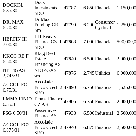
Dock
DOCKIN.
Investments
47787
6.850
Financial
1,150,00
6.85/30
SRO
Dr Max
DR. MAX
Consumer,
Funding CR
47790
6.200
1,250,00
6.20/30
Cyclical
Sro
HB Reavis
HBRFIN III
Finance CZ II
47808
7.000
Financial
500,000,
7.00/30
SRO
Kkcg Real
KKCG RE F.
Estate
47840
6.500
Financial
2,000,00
6.50/30
Financing AS
NET4GAS
NET4GAS
47876
2.745
Utilities
6,900,00
2,745/31
sro
Accolade
ACCOL.FC
Finco Czech 2
47890
6.750
Financial
1,625,00
6.75/31
SRO
EMMA FINCZ
Emma Finance
47906
6.350
Financial
2,000,00
6.35/31
CZ AS
Passerinvest
PSG 6.50/31
47938
6.500
Industrial
2,500,00
Finance AS
Accolade
ACCOL.FC2
Finco Czech 2
47940
6.875
Financial
2,500,00
6.875/31
SRO