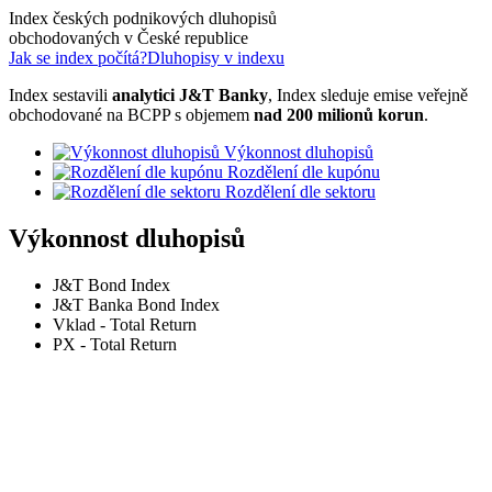
Index českých podnikových dluhopisů
obchodovaných v České republice
Jak se index počítá?
Dluhopisy v indexu
Index sestavili
analytici J&T Banky
, Index sleduje emise veřejně
obchodované na BCPP s objemem
nad 200 milionů korun
.
Výkonnost dluhopisů
Rozdělení dle kupónu
Rozdělení dle sektoru
Výkonnost dluhopisů
J&T Bond Index
J&T Banka Bond Index
Vklad - Total Return
PX - Total Return