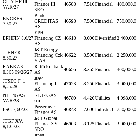
CITY HF III
Finance III
46588
7.510
Financial
400,000,
VAR/27
SRO
Banka
BKCRES
CREDITAS
46598
7.500
Financial
750,000,
7.50/27
AS
EPH
EPHFIN 8.0/27
Financing CZ
46618
8.000
Diversified
2,400,00
AS
J&T Energy
JTENER
Financing Czk
46622
8.500
Financial
2,250,00
8.50/27
V AS
RABKAS
Raiffeisenbank
46656
8.365
Financial
300,000,
8.365 09/26/27
AS
Jtsec
JTSEC F. 1
Financing I
47023
8.250
Financial
3,000,00
8,25/28
AS
NET4GAS
NET4GAS
46780
4.420
Utilities
4,098,00
VAR/28
sro
Passerinvest
PSG 7,60/28
46843
7.600
Industrial
750,000,
Finance AS
J&T Global
JTGF XV.
Finance XV
46903
8.125
Financial
3,000,00
8,125/28
SRO
Jtpeg