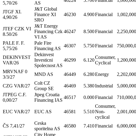
46224
5.700
Financial
1,000,00
5,70/26
AS
J&T Global
JTGF XI.
Finance XI
46230
4.900
Financial
1,002,00
4,90/26
SRO
J&T Energy
JTEF CZK VI
Financing Czk
46247
8.500
Financial
2,250,00
8.50/26
VI AS
PALE F. F.
Pale Fire
46307
5.750
Financial
750,000,
5,75/26
Financing AS
Dekinvest
DEKINVEST
Consumer,
Investicni
46299
6.120
1,200,00
VAR/26
Cyclical
Spolecnost AS
MRVNAF 0
MND AS
46449
6.280
Energy
2,202,00
3/3/27
Colt CZ
CZG VAR/27
46469
5.380
Industrial
5,000,00
Group SE
JTPEG C.F.
Jtpeg Croatia
46517
0.000
Financial
710,000,
0,00/27
Financing IAS
Consumer,
EUC VAR/27
EUC AS
46581
5.510
Non-
2,001,00
cyclical
Ceska
ČS 7,41/27
46580
7.410
Financial
6,000,00
sporitelna AS
City Home