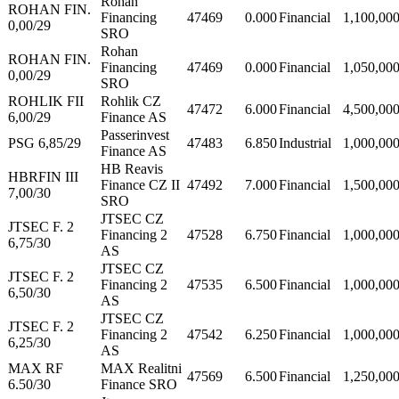
Rohan
ROHAN FIN.
Financing
47469
0.000
Financial
1,100,00
0,00/29
SRO
Rohan
ROHAN FIN.
Financing
47469
0.000
Financial
1,050,00
0,00/29
SRO
ROHLIK FII
Rohlik CZ
47472
6.000
Financial
4,500,00
6,00/29
Finance AS
Passerinvest
PSG 6,85/29
47483
6.850
Industrial
1,000,00
Finance AS
HB Reavis
HBRFIN III
Finance CZ II
47492
7.000
Financial
1,500,00
7,00/30
SRO
JTSEC CZ
JTSEC F. 2
Financing 2
47528
6.750
Financial
1,000,00
6,75/30
AS
JTSEC CZ
JTSEC F. 2
Financing 2
47535
6.500
Financial
1,000,00
6,50/30
AS
JTSEC CZ
JTSEC F. 2
Financing 2
47542
6.250
Financial
1,000,00
6,25/30
AS
MAX RF
MAX Realitni
47569
6.500
Financial
1,250,00
6.50/30
Finance SRO