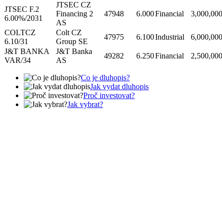
JTSEC CZ
JTSEC F.2
Financing 2
47948
6.000
Financial
3,000,00
6.00%/2031
AS
COLTCZ
Colt CZ
47975
6.100
Industrial
6,000,00
6.10/31
Group SE
J&T BANKA
J&T Banka
49282
6.250
Financial
2,500,00
VAR/34
AS
Co je dluhopis?
Jak vydat dluhopis
Proč investovat?
Jak vybrat?