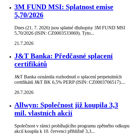
3M FUND MSI: Splatnost emise
5,70/2026
Dnes (21. 7. 2026) jsou splatné dluhopisy 3M FUND MSI
5,70/2026 (ISIN: CZ0003533069). Tyto...
21.7.2026
J&T Banka: Předčasné splacení
certifikátů
J&T Banka oznámila rozhodnutí o splacení perpetuitních
certifikátů J&T BK 6,5% PERP (ISIN: CZ0003706517)....
20.7.2026
Allwyn: Společnost již koupila 3,3
mil. vlastních akcií
Společnost v rámci probíhajícího programu zpětného odkupu
akcií koupila k 10. červenci přibližně 3,3...