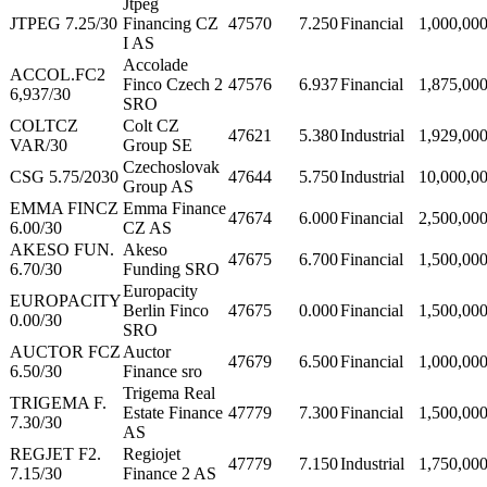
Jtpeg
JTPEG 7.25/30
Financing CZ
47570
7.250
Financial
1,000,00
I AS
Accolade
ACCOL.FC2
Finco Czech 2
47576
6.937
Financial
1,875,00
6,937/30
SRO
COLTCZ
Colt CZ
47621
5.380
Industrial
1,929,00
VAR/30
Group SE
Czechoslovak
CSG 5.75/2030
47644
5.750
Industrial
10,000,0
Group AS
EMMA FINCZ
Emma Finance
47674
6.000
Financial
2,500,00
6.00/30
CZ AS
AKESO FUN.
Akeso
47675
6.700
Financial
1,500,00
6.70/30
Funding SRO
Europacity
EUROPACITY
Berlin Finco
47675
0.000
Financial
1,500,00
0.00/30
SRO
AUCTOR FCZ
Auctor
47679
6.500
Financial
1,000,00
6.50/30
Finance sro
Trigema Real
TRIGEMA F.
Estate Finance
47779
7.300
Financial
1,500,00
7.30/30
AS
REGJET F2.
Regiojet
47779
7.150
Industrial
1,750,00
7.15/30
Finance 2 AS