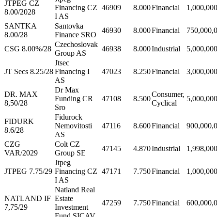
JTPEG CZ
Financing CZ
46909
8.000
Financial
1,000,00
8.00/2028
I AS
SANTKA
Santovka
46930
8.000
Financial
750,000,
8.00/28
Finance SRO
Czechoslovak
CSG 8.00%/28
46938
8.000
Industrial
5,000,00
Group AS
Jtsec
JT Secs 8.25/28
Financing I
47023
8.250
Financial
3,000,00
AS
Dr Max
DR. MAX
Consumer,
Funding CR
47108
8.500
5,000,00
8,50/28
Cyclical
Sro
Fidurock
FIDURK
Nemovitosti
47116
8.600
Financial
900,000,
8.6/28
AS
CZG
Colt CZ
47145
4.870
Industrial
1,998,00
VAR/2029
Group SE
Jtpeg
JTPEG 7.75/29
Financing CZ
47171
7.750
Financial
1,000,00
I AS
Natland Real
NATLAND IF
Estate
47259
7.750
Financial
600,000,
7,75/29
Investment
Fund SICAV