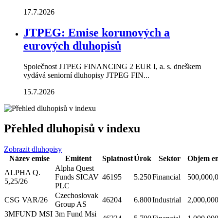
17.7.2026
JTPEG: Emise korunových a
eurových dluhopisů
Společnost JTPEG FINANCING 2 EUR I, a. s. dneškem
vydává seniorní dluhopisy JTPEG FIN...
15.7.2026
Přehled dluhopisů v indexu
Zobrazit dluhopisy
Název emise
Emitent
Splatnost
Úrok
Sektor
Objem em
Alpha Quest
ALPHA Q.
Funds SICAV
46195
5.250
Financial
500,000,
5,25/26
PLC
Czechoslovak
CSG VAR/26
46204
6.800
Industrial
2,000,00
Group AS
3MFUND MSI
3m Fund Msi