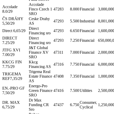
Accolade
Accolade
Finco Czech 1
47283
8.000
Financial
3,000,00
8.0/29
SRO
ČS DRÁHY
Ceske Drahy
47293
5.500
Industrial
8,001,00
5,50/29
AS
Direct
Direct 6,65/29
47293
6.650
Financial
1,600,00
Financing sro
DIRECT
Direct
47293
7.250
Financial
650,000,
7.25/29
Financing sro
J&T Global
JTFG XVI
Finance XV
47311
7.000
Financial
2,000,00
7.00/29
SRO
KKCG FIN
Kkcg
47316
7.750
Financial
6,000,00
7.75/29
Financing AS
Trigema Real
TRIGEMA
Estate Finance
47408
7.350
Financial
1,000,00
REF7,35/29
AS
Energo-Pro
EN.-PRO GF
Green Finance
47416
7.500
Utilities
2,500,00
7,50/29
SRO
Dr Max
DR. MAX
Consumer,
Funding CR
47437
6.750
1,250,00
6,75/29
Cyclical
Sro