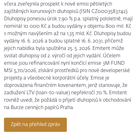
včera zveřejnila prospekt k nové emisi pětiletých
zajištěných korunových dluhopisů (ISIN CZ0003583742).
Dluhopisy ponesou úrok 7,90 % p.a. splatný pololetně, mají
nominál 10 000 Kč a budou vydány v objemu 800 mil. Kč
s možným navýšením až na 1,35 mld. Kč. Dluhopisy budou
vydány 16. 6. 2026 a budou splatné 16. 6. 2031, přičemž
jejich nabídka byla spuštěna 25. 5. 2026. Emitent může
svolat dluhopisy od 2. výročí od jejich vydání. Účelem
emise jsou refinancování nyní končící emise 3M FUND
MSI 5,70/2026, získání prostředků pro nové developerské
projekty a všeobecné korporátní účely. Emise je
doprovázena finančním kovenantem, jenž stanovuje, že
zadlužení LTV (loan-to-value) nepřekročí 70 %. Emitent
rovněž uvedl, že požádá o přijetí dluhopisů k obchodování
na Burze cenných papírů Praha.
Zpět na přehled zpráv