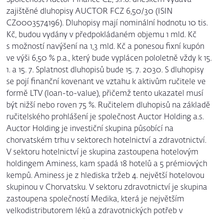
Společnost Auctor Finance CZ, s.r.o. dneškem vydává
zajištěné dluhopisy AUCTOR FCZ 6,50/30 (ISIN
CZ0003574196). Dluhopisy mají nominální hodnotu 10 tis.
Kč, budou vydány v předpokládaném objemu 1 mld. Kč
s možností navýšení na 1,3 mld. Kč a ponesou fixní kupón
ve výši 6,50 % p.a., který bude vyplácen pololetně vždy k 15.
1. a 15. 7. Splatnost dluhopisů bude 15. 7. 2030. S dluhopisy
se pojí finanční kovenant ve vztahu k aktivům ručitele ve
formě LTV (loan-to-value), přičemž tento ukazatel musí
být nižší nebo roven 75 %. Ručitelem dluhopisů na základě
ručitelského prohlášení je společnost Auctor Holding a.s.
Auctor Holding je investiční skupina působící na
chorvatském trhu v sektorech hotelnictví a zdravotnictví.
V sektoru hotelnictví je skupina zastoupena hotelovým
holdingem Aminess, kam spadá 18 hotelů a 5 prémiových
kempů. Aminess je z hlediska tržeb 4. největší hotelovou
skupinou v Chorvatsku. V sektoru zdravotnictví je skupina
zastoupena společností Medika, která je největším
velkodistributorem léků a zdravotnických potřeb v