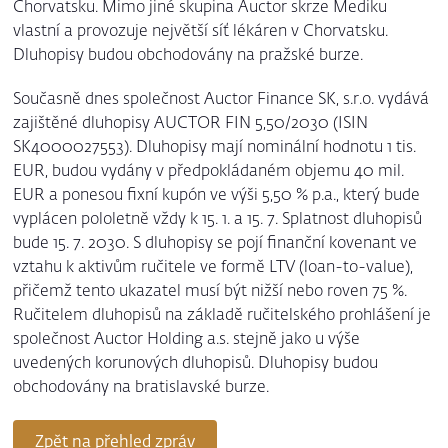
Chorvatsku. Mimo jiné skupina Auctor skrze Mediku
vlastní a provozuje největší síť lékáren v Chorvatsku.
Dluhopisy budou obchodovány na pražské burze.
Současně dnes společnost Auctor Finance SK, s.r.o. vydává
zajištěné dluhopisy AUCTOR FIN 5,50/2030 (ISIN
SK4000027553). Dluhopisy mají nominální hodnotu 1 tis.
EUR, budou vydány v předpokládaném objemu 40 mil.
EUR a ponesou fixní kupón ve výši 5,50 % p.a., který bude
vyplácen pololetně vždy k 15. 1. a 15. 7. Splatnost dluhopisů
bude 15. 7. 2030. S dluhopisy se pojí finanční kovenant ve
vztahu k aktivům ručitele ve formě LTV (loan-to-value),
přičemž tento ukazatel musí být nižší nebo roven 75 %.
Ručitelem dluhopisů na základě ručitelského prohlášení je
společnost Auctor Holding a.s. stejně jako u výše
uvedených korunových dluhopisů. Dluhopisy budou
obchodovány na bratislavské burze.
Zpět na přehled zpráv