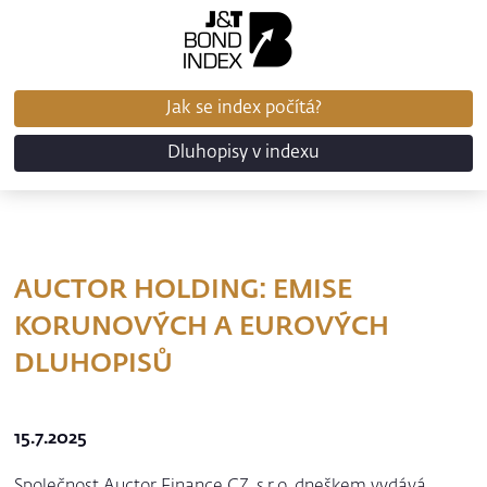
Jak se index počítá?
Dluhopisy v indexu
AUCTOR HOLDING: EMISE
KORUNOVÝCH A EUROVÝCH
DLUHOPISŮ
15.7.2025