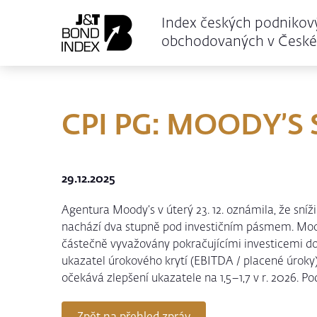
Index českých podnikov
obchodovaných v České 
CPI PG: MOODY’S 
29.12.2025
Agentura Moody’s v úterý 23. 12. oznámila, že sníž
nachází dva stupně pod investičním pásmem. Moody
částečně vyvažovány pokračujícími investicemi do 
ukazatel úrokového krytí (EBITDA / placené úroky)
očekává zlepšení ukazatele na 1,5–1,7 v r. 2026. Po