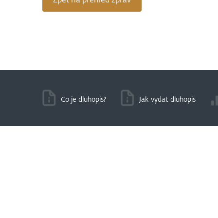
Zpět na přehled zpráv
Co je dluhopis?
Jak vydat dluhopis