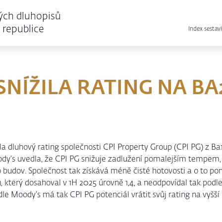
ých dluhopisů
republice
Index sestavi
SNÍŽILA RATING NA BA
ila dluhový rating společnosti CPI Property Group (CPI PG) z Ba
’s uvedla, že CPI PG snižuje zadlužení pomalejším tempem, ne
budov. Společnost tak získává méně čisté hotovosti a o to poma
, který dosahoval v 1H 2025 úrovně 1,4, a neodpovídal tak pod
dle Moody’s má tak CPI PG potenciál vrátit svůj rating na vyšší