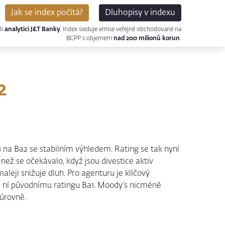
Jak se index počítá?
Dluhopisy v indexu
li
analytici J&T Banky
, Index sleduje emise veřejně obchodované na
BCPP s objemem
nad 200 milionů korun
.
2
1 na Ba2 se stabilním výhledem. Rating se tak nyní
ž se očekávalo, když jsou divestice aktiv
leji snižuje dluh. Pro agenturu je klíčový
le ní původnímu ratingu Ba1. Moody’s nicméně
 úrovně.