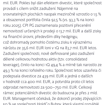
mil. EUR. Pokles byl dán efektem divestic, které společnost
provádí s cílem snížit zadlužení. Nájemné na
srovnatelných plochách naopak meziročně vzrostlo o 1,5 %
a obsazenost portfolia činila 92,5 % (vs. 93,3 % na konci
roku 2025). CPI PG zaznamenala pozitivní přecenění
nemovitostí určených k prodeji o 13,7 mil. EUR a další zisky
na finanční úrovni, především díky hedgingu,
což dohromady pomohlo čistému zisku k výraznému
nárůstu ze 35,6 mil. EUR loni v 1Q na 83,7 mil. EUR letos.
Zadlužení společnosti, nově definované jako zadlužení
dělené celkovou hodnotou aktiv (tzv. consolidated
leverage), činilo na konci 1Q 49,4 % a mírně tak narostlo ze
49,3 % na konci loňského roku. Společnost letos uzavřela či
podepsala divestice za 439 mil. EUR a jedná o dalších
v hodnotě cca 400 mil. EUR, a potvrdila proto cíl letos
odprodat nemovitosti za 500–750 mil. EUR. Celkový
rámec potenciálních divestic do budoucna je přes 2 mld.
EUR. Management očekává, že dokončí prodej zbývajících
50 % ve společnosti HoldCo Bubny, která vlastní rozsáhlé