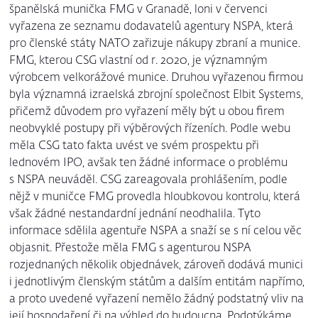
španělská munička FMG v Granadě, loni v červenci
vyřazena ze seznamu dodavatelů agentury NSPA, která
pro členské státy NATO zařizuje nákupy zbraní a munice.
FMG, kterou CSG vlastní od r. 2020, je významným
výrobcem velkorážové munice. Druhou vyřazenou firmou
byla významná izraelská zbrojní společnost Elbit Systems,
přičemž důvodem pro vyřazení měly být u obou firem
neobvyklé postupy při výběrových řízeních. Podle webu
měla CSG tato fakta uvést ve svém prospektu při
lednovém IPO, avšak ten žádné informace o problému
s NSPA neuváděl. CSG zareagovala prohlášením, podle
nějž v muničce FMG provedla hloubkovou kontrolu, která
však žádné nestandardní jednání neodhalila. Tyto
informace sdělila agentuře NSPA a snaží se s ní celou věc
objasnit. Přestože měla FMG s agenturou NSPA
rozjednaných několik objednávek, zároveň dodává munici
i jednotlivým členským státům a dalším entitám napřímo,
a proto uvedené vyřazení nemělo žádný podstatný vliv na
její hospodaření či na výhled do budoucna. Podotýkáme,