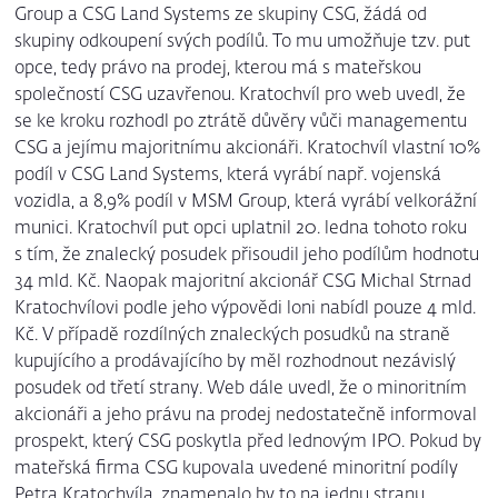
Group a CSG Land Systems ze skupiny CSG, žádá od
skupiny odkoupení svých podílů. To mu umožňuje tzv. put
opce, tedy právo na prodej, kterou má s mateřskou
společností CSG uzavřenou. Kratochvíl pro web uvedl, že
se ke kroku rozhodl po ztrátě důvěry vůči managementu
CSG a jejímu majoritnímu akcionáři. Kratochvíl vlastní 10%
podíl v CSG Land Systems, která vyrábí např. vojenská
vozidla, a 8,9% podíl v MSM Group, která vyrábí velkorážní
munici. Kratochvíl put opci uplatnil 20. ledna tohoto roku
s tím, že znalecký posudek přisoudil jeho podílům hodnotu
34 mld. Kč. Naopak majoritní akcionář CSG Michal Strnad
Kratochvílovi podle jeho výpovědi loni nabídl pouze 4 mld.
Kč. V případě rozdílných znaleckých posudků na straně
kupujícího a prodávajícího by měl rozhodnout nezávislý
posudek od třetí strany. Web dále uvedl, že o minoritním
akcionáři a jeho právu na prodej nedostatečně informoval
prospekt, který CSG poskytla před lednovým IPO. Pokud by
mateřská firma CSG kupovala uvedené minoritní podíly
Petra Kratochvíla, znamenalo by to na jednu stranu