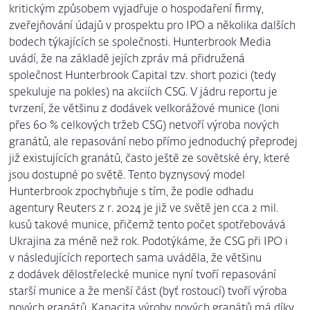
kritickým způsobem vyjadřuje o hospodaření firmy,
zveřejňování údajů v prospektu pro IPO a několika dalších
bodech týkajících se společnosti. Hunterbrook Media
uvádí, že na základě jejích zpráv má přidružená
společnost Hunterbrook Capital tzv. short pozici (tedy
spekuluje na pokles) na akciích CSG. V jádru reportu je
tvrzení, že většinu z dodávek velkorážové munice (loni
přes 60 % celkových tržeb CSG) netvoří výroba nových
granátů, ale repasování nebo přímo jednoduchý přeprodej
již existujících granátů, často ještě ze sovětské éry, které
jsou dostupné po světě. Tento byznysový model
Hunterbrook zpochybňuje s tím, že podle odhadu
agentury Reuters z r. 2024 je již ve světě jen cca 2 mil.
kusů takové munice, přičemž tento počet spotřebovává
Ukrajina za méně než rok. Podotýkáme, že CSG při IPO i
v následujících reportech sama uváděla, že většinu
z dodávek dělostřelecké munice nyní tvoří repasování
starší munice a že menší část (byť rostoucí) tvoří výroba
nových granátů. Kapacita výroby nových granátů má díky