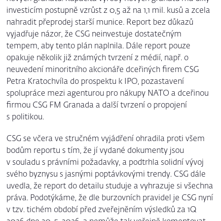
investicím postupně vzrůst z 0,5 až na 1,1 mil. kusů a zcela
nahradit přeprodej starší munice. Report bez důkazů
vyjadřuje názor, že CSG neinvestuje dostatečným
tempem, aby tento plán naplnila. Dále report pouze
opakuje několik již známých tvrzení z médií, např. o
neuvedení minoritního akcionáře dceřiných firem CSG
Petra Kratochvíla do prospektu k IPO, pozastavení
spolupráce mezi agenturou pro nákupy NATO a dceřinou
firmou CSG FM Granada a další tvrzení o propojení
s politikou.
CSG se včera ve stručném vyjádření ohradila proti všem
bodům reportu s tím, že jí vydané dokumenty jsou
v souladu s právními požadavky, a podtrhla solidní vývoj
svého byznysu s jasnými poptávkovými trendy. CSG dále
uvedla, že report do detailu studuje a vyhrazuje si všechna
práva. Podotýkáme, že dle burzovních pravidel je CSG nyní
v tzv. tichém období před zveřejněním výsledků za 1Q