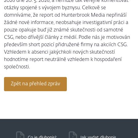
2026 dne 20. 5. 2026, a nemůže tak veřejně komentovat
otázky spojené s vývojem byznysu. Celkově se
domníváme, že report od Hunterbrook Media nepřináší
žádné nové informace, neobsahuje investigativní práci a
pouze opakuje buď již známé skutečnosti od samotné
CSG, nebo dřívější články z médií. Podle nás je motivován
především short pozicí přidružené firmy na akciích CSG.
Vzhledem k absenci jakýchkoli nových skutečností
hodnotíme report neutrálně vzhledem k hospodaření
společnosti.
Zpět na přehled zpráv
Co je dluhopis?
Jak vydat dluhopis