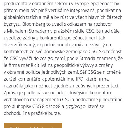
producenta v obranném sektoru v Evropě. Společnost by
přitom měla být plně vertikálně integrovaná, podnikat na
globálních trzích a měla by růst ve všech hlavních částech
byznysu. Bloomberg to uvedl s odkazem na rozhovor
s Michalem Strnadem v pražském sídle CSG. Strnad dále
uvedl, že žádný z konkurentů společnosti není tak
diverzifikovaný, exportně orientovaný a nezávislý na
kontraktech ze své domovské země jako CSG. Skutečnost,
že CSG vyváží do cca 70 zemí, podle Strnada znamená, že
je firma méně citlivá na geopolitické výkyvy a změny
v obranné politice jednotlivých zemí. Šéf CSG se nicméně
zdržel komentáře k potenciálnímu IPO, které firma
naznačila jako možnost v jedné z nedávných prezentací.
Zpráva je podle nás v souladu s dřívějšími komentáři
vrcholového managementu CSG a hodnotíme ji neutrálně
pro dluhopisy CSG 8,0/2028 a 5,75/2030, které se
obchodují na pražské burze.