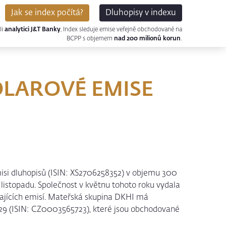
Jak se index počítá?
Dluhopisy v indexu
li
analytici J&T Banky
, Index sleduje emise veřejně obchodované na
BCPP s objemem
nad 200 milionů korun
.
OLAROVÉ EMISE
si dluhopisů (ISIN: XS2706258352) v objemu 300
 listopadu. Společnost v květnu tohoto roku vydala
ajících emisí. Mateřská skupina DKHI má
29 (ISIN: CZ0003565723), které jsou obchodované