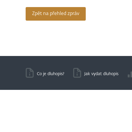
Zpět na přehled zpráv
Co je dluhopis?
Jak vydat dluhopis