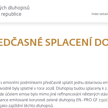
ých dluhopisů
republice
Index sestavi
EDČASNÉ SPLACENÍ D
s emisními podmínkami předčasně splatit jednu dolarovou emi
původně byly splatné v roce 2028. Dluhopisy budou splaceny k 2.
kde účelem emise bylo mimo jiné refinancování některých stáv
nance emitované korunové zelené dluhopisy EN.-PRO GF 7,50/
jako zajištění těchto dluhopisů.