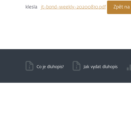
klesla
jt-bond-weekly-20200810.pdf
Zpět na
Co je dluhopis?
Jak vydat dluhopis