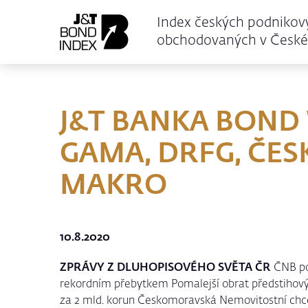
Index českých podnikov
obchodovaných v České 
J&T BANKA BOND 
GAMA, DRFG, ČE
MAKRO
10.8.2020
ZPRÁVY Z DLUHOPISOVÉHO SVĚTA
ČR
ČNB pod
rekordním přebytkem Pomalejší obrat předstih
za 2 mld. korun Českomoravská Nemovitostní c