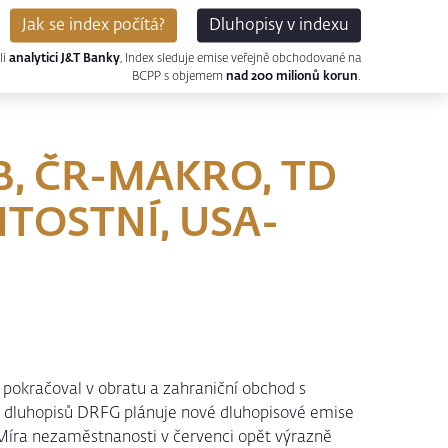
Jak se index počítá?
Dluhopisy v indexu
li
analytici J&T Banky
, Index sleduje emise veřejně obchodované na
BCPP s objemem
nad 200 milionů korun
.
B, ČR-MAKRO, TD
TOSTNÍ, USA-
okračoval v obratu a zahraniční obchod s
luhopisů DRFG plánuje nové dluhopisové emise
ra nezaměstnanosti v červenci opět výrazně