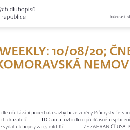
ých dluhopisů
republice
Index sestavi
WEEKLY: 10/08/20; ČN
SKOMORAVSKÁ NEMOVI
le očekávání ponechala sazby beze změny Průmysl v červnu p
ových ukazatelů TD Gama rozhodlo o předčasném splacení d
hce vydat dluhopisy za 1,5 mld. Kč ZE ZAHRANIČÍ USA: Mí