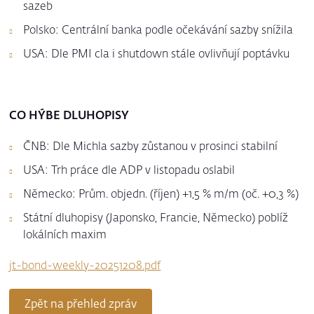
sazeb
Polsko: Centrální banka podle očekávání sazby snížila
USA: Dle PMI cla i shutdown stále ovlivňují poptávku
CO HÝBE DLUHOPISY
ČNB: Dle Michla sazby zůstanou v prosinci stabilní
USA: Trh práce dle ADP v listopadu oslabil
Německo: Prům. objedn. (říjen) +1,5 % m/m (oč. +0,3 %)
Státní dluhopisy (Japonsko, Francie, Německo) poblíž
lokálních maxim
jt-bond-weekly-20251208.pdf
Zpět na přehled zpráv