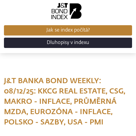
Jak se index počítá?
Dluhopisy v indexu
J&T BANKA BOND WEEKLY:
08/12/25: KKCG REAL ESTATE, CSG,
MAKRO - INFLACE, PRŮMĚRNÁ
MZDA, EUROZÓNA - INFLACE,
POLSKO - SAZBY, USA - PMI