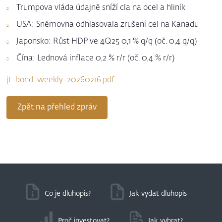
Trumpova vláda údajně sníží cla na ocel a hliník
USA: Sněmovna odhlasovala zrušení cel na Kanadu
Japonsko: Růst HDP ve 4Q25 0,1 % q/q (oč. 0,4 q/q)
Čína: Lednová inflace 0,2 % r/r (oč. 0,4 % r/r)
jt-bond-weekly-20260216.pdf
Zpět na přehled zpráv
Co je dluhopis?
Jak vydat dluhopis
Proč investovat?
Jak vybrat?