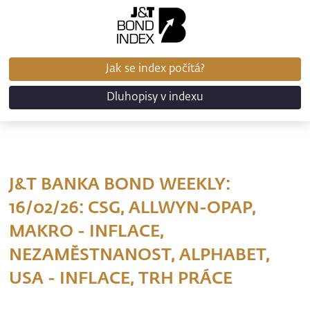
Jak se index počítá?
Dluhopisy v indexu
J&T BANKA BOND WEEKLY:
16/02/26: CSG, ALLWYN-OPAP,
MAKRO - INFLACE,
NEZAMĚSTNANOST, ALPHABET,
USA - INFLACE, TRH PRÁCE