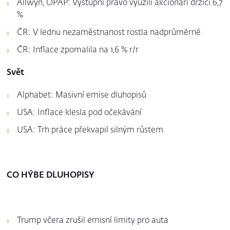
Allwyn, OPAP: Výstupní právo využili akcionáři držící 6,7
%
ČR: V lednu nezaměstnanost rostla nadprůměrně
ČR: Inflace zpomalila na 1,6 % r/r
Svět
Alphabet: Masivní emise dluhopisů
USA: Inflace klesla pod očekávání
USA: Trh práce překvapil silným růstem
CO HÝBE DLUHOPISY
Trump včera zrušil emisní limity pro auta