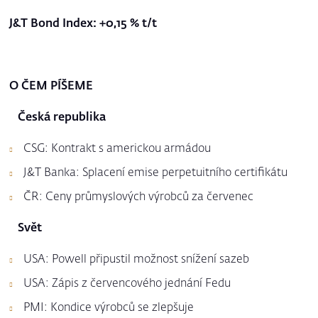
J&T Bond Index: +0,15 % t/t
O ČEM PÍŠEME
Česká republika
CSG: Kontrakt s americkou armádou
J&T Banka: Splacení emise perpetuitního certifikátu
ČR: Ceny průmyslových výrobců za červenec
Svět
USA: Powell připustil možnost snížení sazeb
USA: Zápis z červencového jednání Fedu
PMI: Kondice výrobců se zlepšuje