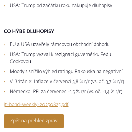
USA: Trump od začátku roku nakupuje dluhopisy
CO HÝBE DLUHOPISY
EU a USA uzavřely rámcovou obchodní dohodu
USA: Trump vyzval k rezignaci guvernérku Fedu
Cookovou
Moody’s snížilo výhled ratingu Rakouska na negativní
V. Británie: Inflace v červenci 3,8 % r/r (vs. oč. 3,7 % r/r)
Německo: PPI za červenec -1,5 % r/r (vs. oč. -1,4 % r/r)
jt-bond-weekly-20250825.pdf
Zpět na přehled zpráv