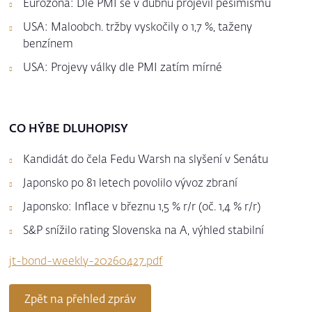
Eurozóna: Dle PMI se v dubnu projevil pesimismu
USA: Maloobch. tržby vyskočily o 1,7 %, taženy
benzínem
USA: Projevy války dle PMI zatím mírné
CO HÝBE DLUHOPISY
Kandidát do čela Fedu Warsh na slyšení v Senátu
Japonsko po 81 letech povolilo vývoz zbraní
Japonsko: Inflace v březnu 1,5 % r/r (oč. 1,4 % r/r)
S&P snížilo rating Slovenska na A, výhled stabilní
jt-bond-weekly-20260427.pdf
Zpět na přehled zpráv