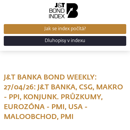
Jak se index počítá?
Dluhopisy v indexu
J&T BANKA BOND WEEKLY:
27/04/26: J&T BANKA, CSG, MAKRO
- PPI, KONJUNK. PRŮZKUMY,
EUROZÓNA - PMI, USA -
MALOOBCHOD, PMI