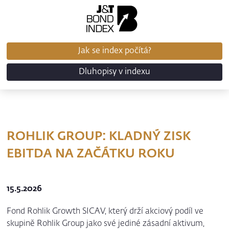
Jak se index počítá?
Dluhopisy v indexu
ROHLIK GROUP: KLADNÝ ZISK
EBITDA NA ZAČÁTKU ROKU
15.5.2026
Fond Rohlik Growth SICAV, který drží akciový podíl ve
skupině Rohlik Group jako své jediné zásadní aktivum,