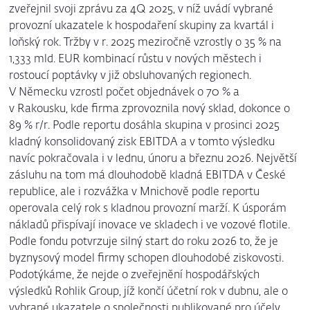
zveřejnil svoji zprávu za 4Q 2025, v níž uvádí vybrané
provozní ukazatele k hospodaření skupiny za kvartál i
loňský rok. Tržby v r. 2025 meziročně vzrostly o 35 % na
1,333 mld. EUR kombinací růstu v nových městech i
rostoucí poptávky v již obsluhovaných regionech.
V Německu vzrostl počet objednávek o 70 % a
v Rakousku, kde firma zprovoznila nový sklad, dokonce o
89 % r/r. Podle reportu dosáhla skupina v prosinci 2025
kladný konsolidovaný zisk EBITDA a v tomto výsledku
navíc pokračovala i v lednu, únoru a březnu 2026. Největší
zásluhu na tom má dlouhodobě kladná EBITDA v České
republice, ale i rozvážka v Mnichově podle reportu
operovala celý rok s kladnou provozní marží. K úsporám
nákladů přispívají inovace ve skladech i ve vozové flotile.
Podle fondu potvrzuje silný start do roku 2026 to, že je
byznysový model firmy schopen dlouhodobé ziskovosti.
Podotýkáme, že nejde o zveřejnění hospodářských
výsledků Rohlik Group, jíž končí účetní rok v dubnu, ale o
vybrané ukazatele o společnosti publikované pro účely