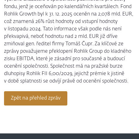
fondu, jenž je oceňován po kalendářních kvartálech. Fond
Rohlik Growth byl k 31. 12. 2025 oceněn na 2,078 mld. EUR,
což znamená 26% růst hodnoty od vstupní hodnoty
v listopadu 2024. Tato informace však podle nás není
překvapivá, neboť hodnotu nad 2 mld. EUR již dříve
zmiňoval gen. ředitel firmy Tomáš Čupr. Za klíčové ze
zprávy považujeme překlopení Rohlik Group do kladného
zisku EBITDA, které je zásadní pro současné a budoucí
ocenění společnosti. Společnost má na pražské burze
dluhopisy Rohlik FII 6,00/2029, jejichž prémie k jistině
v době splatnosti se odvíjí právě od ocenění společnosti.
Zpět na přehled zpráv