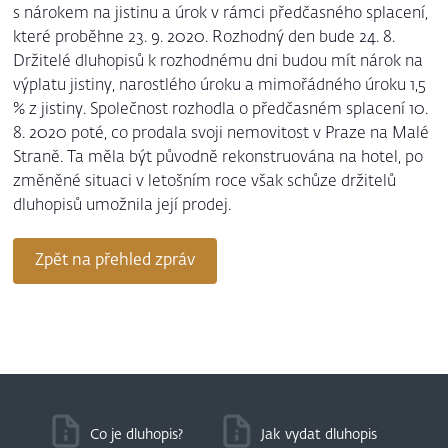
s nárokem na jistinu a úrok v rámci předčasného splacení,
které proběhne 23. 9. 2020. Rozhodný den bude 24. 8.
Držitelé dluhopisů k rozhodnému dni budou mít nárok na
výplatu jistiny, narostlého úroku a mimořádného úroku 1,5
% z jistiny. Společnost rozhodla o předčasném splacení 10.
8. 2020 poté, co prodala svoji nemovitost v Praze na Malé
Straně. Ta měla být původně rekonstruována na hotel, po
změněné situaci v letošním roce však schůze držitelů
dluhopisů umožnila její prodej.
Zpět na přehled zpráv
Co je dluhopis?
Jak vydat dluhopis