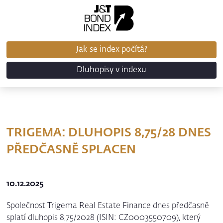
Jak se index počítá?
Dluhopisy v indexu
TRIGEMA: DLUHOPIS 8,75/28 DNES
PŘEDČASNĚ SPLACEN
10.12.2025
Společnost Trigema Real Estate Finance dnes předčasně
splatí dluhopis 8,75/2028 (ISIN: CZ0003550709), který