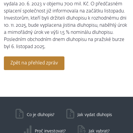
vydala 20. 6. 2023 v objemu 700 mil. Kč. O předčasném
splacení společnost již informovala na začátku listopadu.
Investorům, kteří byli držiteli dluhopisu k rozhodnému dni
10. 11. 2025, bude vyplacena jistina dluhopisu, naběhlý úrok
a mimořádný úrok ve výši 1,5 % nominálu dluhopisu.
Posledním obchodním dnem dluhopisu na pražské burze
byl 6. listopad 2025.
Zpět na přehled zpráv
Co je dluhopis?
Jak vydat dluhopis
Proč investovat?
Jak vybrat?