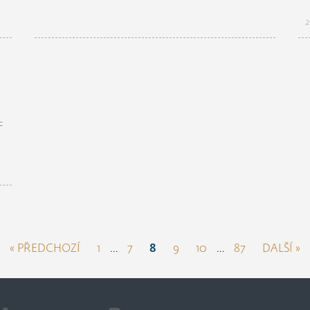
2
F
« PŘEDCHOZÍ
1
…
7
8
9
10
…
87
DALŠÍ »