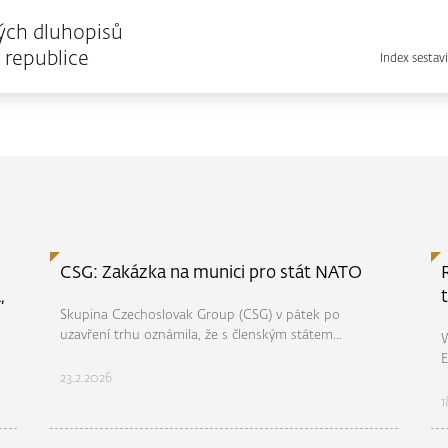
ých dluhopisů
republice
Index sestavi
CSG: Zakázka na munici pro stát NATO
,
Skupina Czechoslovak Group (CSG) v pátek po
uzavření trhu oznámila, že s členským státem...
W
E
23.2.2026
1