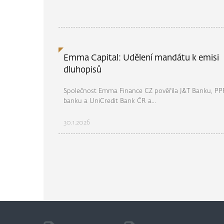
Emma Capital: Udělení mandátu k emisi
dluhopisů
Společnost Emma Finance CZ pověřila J&T Banku, PP
banku a UniCredit Bank ČR a...
30.1.2026