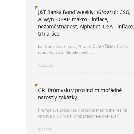
J&T Banka Bond Weekly: 16/02/26: CSG,
Allwyn-OPAP, makro - inflace,
nezaměstnanost, Alphabet, USA - inflace,
trh práce
J&T Bond Index: +0,25 % t/t O ČEM PÍŠEME Česká
republika CSG: Moody’s zvýšila...
16.2.2026
ČR: Průmyslu v prosinci mimořádně
narostly zakázky
Průmyslová produkce v prosinci meziročně reálně
vzrostla o 6,8 % r/r, čímž překonala očekávání...
9.2.2026