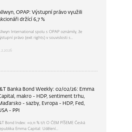
Allwyn, OPAP: Výstupní právo využili
akcionáři držící 6,7 %
llwyn International spolu s OPAP oznámily, že
ýstupní právo (exit rights) v souvislosti s...
1.2.2026
J&T Banka Bond Weekly: 02/02/26: Emma
Capital, makro - HDP, sentiment trhu,
Maďarsko - sazby, Evropa - HDP, Fed,
USA - PPI
&T Bond Index: +0,11 % t/t O ČEM PÍŠEME Česká
epublika Emma Capital: Udělení...