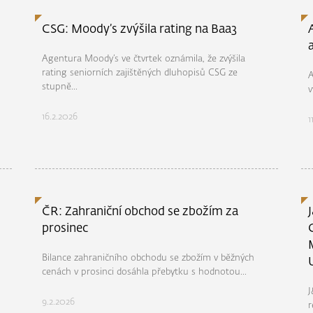
CSG: Moody’s zvýšila rating na Baa3
Agentura Moody’s ve čtvrtek oznámila, že zvýšila
rating seniorních zajištěných dluhopisů CSG ze
A
stupně...
v
16.2.2026
1
ČR: Zahraniční obchod se zbožím za
prosinec
Bilance zahraničního obchodu se zbožím v běžných
cenách v prosinci dosáhla přebytku s hodnotou...
J
9.2.2026
r