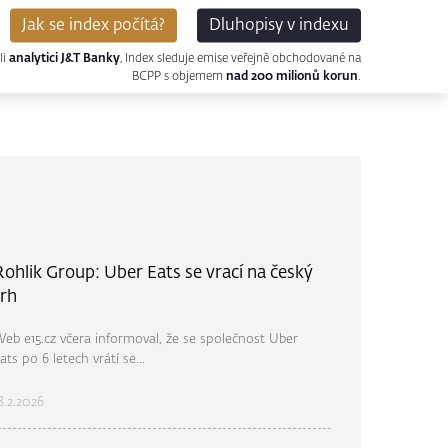
Jak se index počítá?
Dluhopisy v indexu
li
analytici J&T Banky
, Index sleduje emise veřejně obchodované na
BCPP s objemem
nad 200 milionů korun
.
Rohlik Group: Uber Eats se vrací na český
trh
eb e15.cz včera informoval, že se společnost Uber
ats po 6 letech vrátí se...
8.2.2026