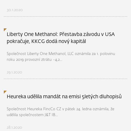
30.1.2020
Liberty One Methanol: Přestavba závodu v USA
pokračuje, KKCG dodá nový kapitál
Společnost Liberty One Methanol, LLC oznámila za 1. polovinu
roku 2019 provozní ztrátu -4,2...
29.1.2020
Heureka udělila mandát na emisi 5letých dluhopisů
Společnost Heureka FincCo CZ v pátek 24. ledna oznámila, že
udělila společnostem J&T IB...
28.1.2020