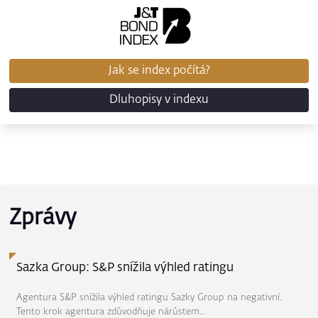
Jak se index počítá?
Dluhopisy v indexu
Zprávy
Sazka Group: S&P snížila výhled ratingu
Agentura S&P snížila výhled ratingu Sazky Group na negativní.
Tento krok agentura zdůvodňuje nárůstem...