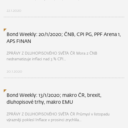
22.1.2020
Bond Weekly: 20/1/2020; ČNB, CPI PG, PPF Arena 1,
APS FINAN
ZPRÁVY Z DLUHOPISOVÉHO SVĚTA ČR Mora z ČNB
nedramatizuje inflaci nad 3 % CPI...
20.1.2020
Bond Weekly: 13/1/2020; makro ČR, brexit,
dluhopisové trhy, makro EMU
ZPRÁVY Z DLUHOPISOVÉHO SVĚTA ČR Průmysl v listopadu
výrazněji poklesl Inflace v prosinci zrychlila...