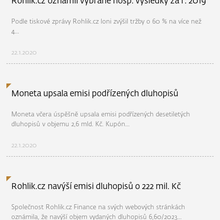
Rohlík.cz oznámil vybrané hosp. výsledky za r. 2019
Podle tiskové zprávy Rohlik.cz loni zvýšil tržby o 60 % na více než
4...
22.1.2020
Moneta upsala emisi podřízených dluhopisů
Moneta včera úspěšně upsala emisi podřízených desetiletých
dluhopisů v objemu 2,6 mld. Kč. Kupón...
22.1.2020
Rohlik.cz navýší emisi dluhopisů o 222 mil. Kč
Společnost Rohlik.cz Finance na svých webových stránkách
oznámila, že navýší objem vydaných dluhopisů 6,60/2023...