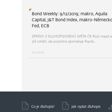
Bond Weekly: 9/12/2019; makro, Aquila
Capital, J&T Bond Index, makro-Německo
Fed, ECB
ZPRÁVY Z DLUHOPISOVÉHO SVĚTA ČR Růst mezd v
3Q solidní, ale pozvolna zpomaluje Aquila...
9.12.2019
Co je dluhopis?
Jak vydat dluhopis