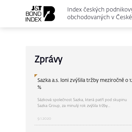
Index českých podnikov
obchodovaných v České 
Zprávy
Sazka a.s. loni zvýšila tržby meziročně o 1
%
Sázková společnost Sazka, která patří pod skupinu
Sazka Group, za minulý rok zvýšila tržby...
9.1.2020