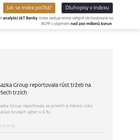
Jak se index počítá?
Dluhopisy v indexu
li
analytici J&T Banky
, Index sleduje emise veřejně obchodované na
BCPP s objemem
nad 200 milionů korun
.
Sazka Group reportovala růst tržeb na
všech trzích
azka Group reportovala za prvních 9 měsíců roku
árůst hrubých výher o 6 %...
7.12.2019