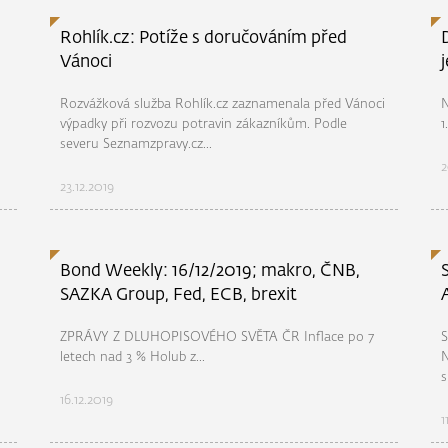
Rohlík.cz: Potíže s doručováním před
Vánoci
Rozvážková služba Rohlík.cz zaznamenala před Vánoci
N
výpadky při rozvozu potravin zákazníkům. Podle
1
severu Seznamzpravy.cz...
2
23.12.2019
Bond Weekly: 16/12/2019; makro, ČNB,
SAZKA Group, Fed, ECB, brexit
ZPRÁVY Z DLUHOPISOVÉHO SVĚTA ČR Inflace po 7
S
letech nad 3 % Holub z...
N
s
16.12.2019
1