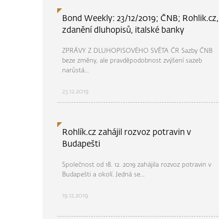
Bond Weekly: 23/12/2019; ČNB; Rohlik.cz,
zdanění dluhopisů, italské banky
ZPRÁVY Z DLUHOPISOVÉHO SVĚTA ČR Sazby ČNB
beze změny, ale pravděpodobnost zvýšení sazeb
narůstá...
23.12.2019
Rohlík.cz zahájil rozvoz potravin v
Budapešti
Společnost od 18. 12. 2019 zahájila rozvoz potravin v
Budapešti a okolí. Jedná se...
19.12.2019