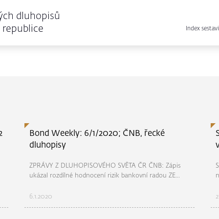
ých dluhopisů
republice
Index sestavi
2
Bond Weekly: 6/1/2020; ČNB, řecké
dluhopisy
ZPRÁVY Z DLUHOPISOVÉHO SVĚTA ČR ČNB: Zápis
S
ukázal rozdílné hodnocení rizik bankovní radou ZE...
n
6.1.2020
2