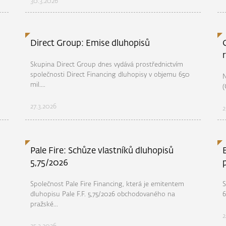
30.3.2026
Direct Group: Emise dluhopisů
Skupina Direct Group dnes vydává prostřednictvím
společnosti Direct Financing dluhopisy v objemu 650
N
mil....
(
27.3.2026
2
Pale Fire: Schůze vlastníků dluhopisů
5,75/2026
Společnost Pale Fire Financing, která je emitentem
S
dluhopisu Pale F.F. 5,75/2026 obchodovaného na
6
pražské...
2