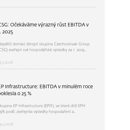
CSG: Očekáváme výrazný růst EBITDA v
r. 2025
ejvětší domácí zbrojní skupina Czechoslovak Group
CSG) zveřejní své hospodářské výsledky za r. 2025...
5.3.2026
EP Infrastructure: EBITDA v minulém roce
poklesla o 25 %
kupina EP Infrastructure (EPIF), ve které drží EPH
9% podíl, zveřejnila výsledky hospodaření a...
4.3.2026