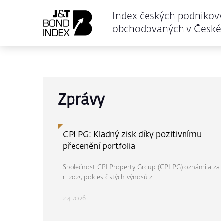
Index českých podnikov
obchodovaných v České 
Zprávy
CPI PG: Kladný zisk díky pozitivnímu
přecenění portfolia
Společnost CPI Property Group (CPI PG) oznámila za
r. 2025 pokles čistých výnosů z...
2.4.2026