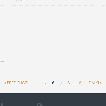
25.3.2026
« PŘEDCHOZÍ
1
…
5
6
7
8
…
87
DALŠÍ »