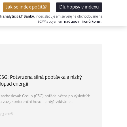
Jak se index počítá?
Dluhopisy v indexu
li
analytici J&T Banky
, Index sleduje emise veřejně obchodované na
BCPP s objemem
nad 200 milionů korun
.
CSG: Potvrzena silná poptávka a nízký
dopad energií
zechoslovak Group (CSG) pořádal včera po výsledcích
a 2025 konferenční hovor, z nějž vybíráme...
7.3.2026