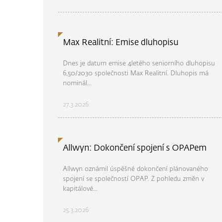
Max Realitní: Emise dluhopisu
Dnes je datum emise 4letého seniorního dluhopisu
6,50/2030 společnosti Max Realitní. Dluhopis má
nominál...
27.3.2026
Allwyn: Dokončení spojení s OPAPem
Allwyn oznámil úspěšné dokončení plánovaného
spojení se společností OPAP. Z pohledu změn v
kapitálové...
25.3.2026