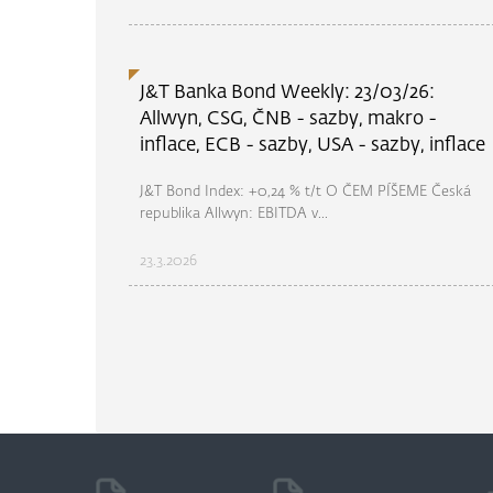
J&T Banka Bond Weekly: 23/03/26:
Allwyn, CSG, ČNB - sazby, makro -
inflace, ECB - sazby, USA - sazby, inflace
J&T Bond Index: +0,24 % t/t O ČEM PÍŠEME Česká
republika Allwyn: EBITDA v...
23.3.2026