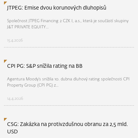
JTPEG: Emise dvou korunových dluhopisů
Společnost JTPEG Financing 2 CZK I, a.s., která je součástí skupiny
J&T PRIVATE EQUITY...
15.4.2026
CPI PG: S&P snížila rating na BB
Agentura Moody’s snížila 10. dubna dluhový rating společnosti CPI
Property Group (CPI PG) z...
14.4.2026
CSG: Zakázka na protivzdušnou obranu za 2,5 mld.
USD