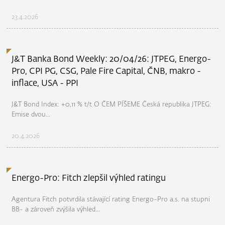
23.4.2026
J&T Banka Bond Weekly: 20/04/26: JTPEG, Energo-
Pro, CPI PG, CSG, Pale Fire Capital, ČNB, makro -
inflace, USA - PPI
J&T Bond Index: +0,11 % t/t O ČEM PÍŠEME Česká republika JTPEG:
Emise dvou...
20.4.2026
Energo-Pro: Fitch zlepšil výhled ratingu
Agentura Fitch potvrdila stávající rating Energo-Pro a.s. na stupni
BB- a zároveň zvýšila výhled...