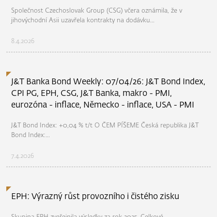
Společnost Czechoslovak Group (CSG) včera oznámila, že v
jihovýchodní Asii uzavřela kontrakty na dodávku...
8.4.2026
J&T Banka Bond Weekly: 07/04/26: J&T Bond Index,
CPI PG, EPH, CSG, J&T Banka, makro - PMI,
eurozóna - inflace, Německo - inflace, USA - PMI
J&T Bond Index: +0,04 % t/t O ČEM PÍŠEME Česká republika J&T
Bond Index:...
7.4.2026
EPH: Výrazný růst provozního i čistého zisku