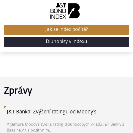
Jak se index počítá?
Dluhopisy v indexu
Zprávy
J&T Banka: Zvýšení ratingu od Moody’s
Agentura Moody’s zvýšila rating dlouhodobých vkladů J&T Banky z
Baa2 na A3 s pozitivním...